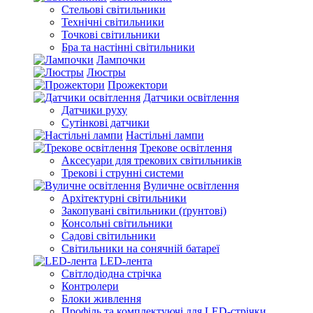
Стельові світильники
Технічні світильники
Точкові світильники
Бра та настінні світильники
Лампочки
Люстры
Прожектори
Датчики освітлення
Датчики руху
Сутінкові датчики
Настільні лампи
Трекове освітлення
Аксесуари для трекових світильників
Трекові і струнні системи
Вуличне освітлення
Архітектурні світильники
Закопувані світильники (ґрунтові)
Консольні світильники
Садові світильники
Світильники на сонячній батареї
LED-лента
Світлодіодна стрічка
Контролери
Блоки живлення
Профіль та комплектуючі для LED-стрічки