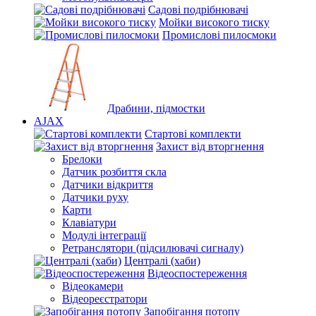
Садові подрібнювачі
Мойки високого тиску
Промислові пилосмоки
Драбини, підмостки
AJAX
Стартові комплекти
Захист від вторгнення
Брелоки
Датчик розбиття скла
Датчики відкриття
Датчики руху
Карти
Клавіатури
Модулі інтеграції
Ретранслятори (підсилювачі сигналу)
Централі (хаби)
Відеоспостереження
Відеокамери
Відеореєстратори
Запобігання потопу