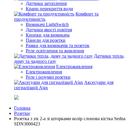
Датчики затоплення
Крани перекриття води
Комфорт та
продуктивність
Вимикачі LightSwitch
Датчики якості повітря
Кнопки для вимикача
Панели для розетки
Рамки для вимикачів та розеток
Реле освітлення та живлення
Датчики тепла,
диму та чадного газу
Електроживлення
Електроживлення
Реле і розумні розетки
Аксесуари для
сигналізації Ajax
Головна
Розетки
Розетка з з/к 2-а зі шторками колір слонова кістка Sedna
SDN3000423