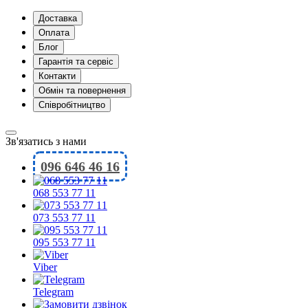
Доставка
Оплата
Блог
Гарантія та сервіс
Контакти
Обмін та повернення
Співробітництво
Зв'язатись з нами
096 646 46 16
068 553 77 11
073 553 77 11
095 553 77 11
Viber
Telegram