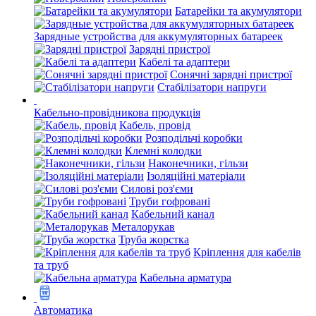
Батарейки та акумулятори
Зарядные устройства для аккумуляторных батареек
Зарядні пристрої
Кабелі та адаптери
Сонячні зарядні пристрої
Стабілізатори напруги
Кабельно-провідникова продукція
Кабель, провід
Розподільчі коробки
Клемні колодки
Наконечники, гільзи
Ізоляційні матеріали
Силові роз'єми
Труби гофровані
Кабельний канал
Металорукав
Труба жорстка
Кріплення для кабелів
та труб
Кабельна арматура
Автоматика