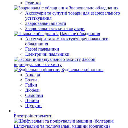
Рулетки
Зварювальне обладнання
Аксесуари та супутні товари для зварювального
устаткування
Зварювальні апарати
Зварювальні маски та окуляри
Паяльне обладнання
Аксесуари та комплектуючі для паяльного
обладнання
Газові паяльники
Електричні паяльники
Засоби
індивідуального захисту
Будівельне кріплення
Анкери
Болти
Гайки
Дюбелі
Саморізи
Шайби
Шурупи
Електроінструмент
Шліфувальні та полірувальні машини (болгарки)