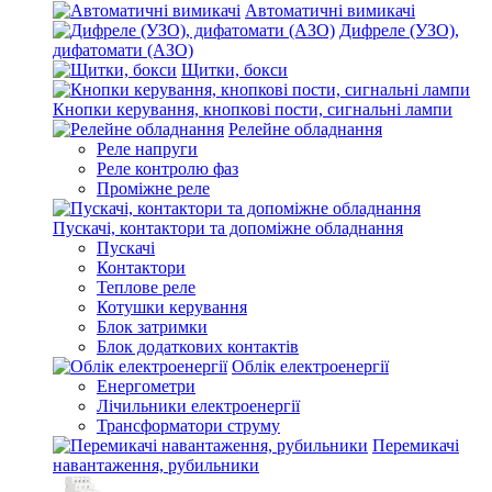
Автоматичні вимикачі
Дифреле (УЗО),
дифатомати (АЗО)
Щитки, бокси
Кнопки керування, кнопкові пости, сигнальні лампи
Релейне обладнання
Реле напруги
Реле контролю фаз
Проміжне реле
Пускачі, контактори та допоміжне обладнання
Пускачі
Контактори
Теплове реле
Котушки керування
Блок затримки
Блок додаткових контактів
Облік електроенергії
Енергометри
Лічильники електроенергії
Трансформатори струму
Перемикачі
навантаження, рубильники