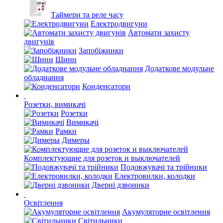
Таймери та реле часу
Електродвигуни
Автомати захисту
двигунів
Запобіжники
Шини
Додаткове модульне
обладнання
Конденсатори
Розетки, вимикачі
Розетки
Вимикачі
Рамки
Димеры
Комплектующие для розеток и выключателей
Подовжувачі та трійники
Електровилки, колодки
Дверні дзвоники
Освітлення
Акумуляторне освітлення
Світильники