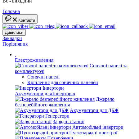
Вс - вихідний
Головна
Контакти
Дивилися
Закладки
Порівняння
Електроживлення
Сонячні панелі та
комплектуючі
Сонячні панелі
Кріплення для сонячних панелей
Інвертори
Акумулятори для інверторів
Джерело
безперебійного живлення
Акумулятори для ДБЖ
Генератори
Зарядні станції
Автомобільні інвертори
Пускозарядні пристрої
Повербанки