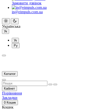
Замовити дзвінок
in@eimpuls.com.ua
Українська
Ук
Ук
Ру
Каталог
Кабінет
Порівняння
Закладки
0
Кошик
Кошик