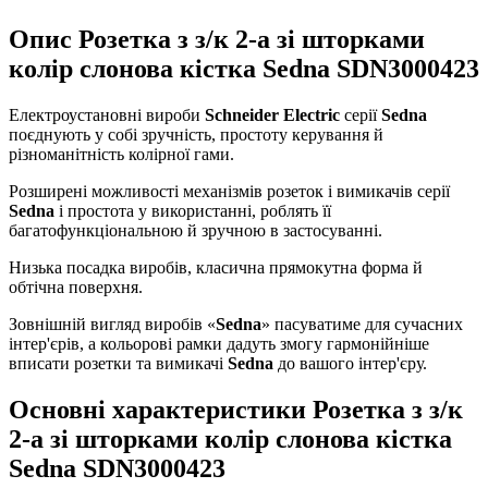
Опис Розетка з з/к 2-а зі шторками
колір слонова кістка Sedna SDN3000423
Електроустановні вироби
Schneider Electric
серії
Sedna
поєднують у собі зручність, простоту керування й
різноманітність колірної гами.
Розширені можливості механізмів розеток і вимикачів серії
Sedna
і простота у використанні, роблять її
багатофункціональною й зручною в застосуванні.
Низька посадка виробів, класична прямокутна форма й
обтічна поверхня.
Зовнішній вигляд виробів «
Sedna
» пасуватиме для сучасних
інтер'єрів, а кольорові рамки дадуть змогу гармонійніше
вписати розетки та вимикачі
Sedna
до вашого інтер'єру.
Основні характеристики Розетка з з/к
2-а зі шторками колір слонова кістка
Sedna SDN3000423