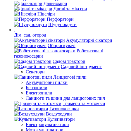
Дальноміри
Дрилі та міксери
Нівеліри
Перфоратори
Шурупокрути
Дім, сад, огород
Акумуляторні сікатори
Обприскувачі
Роботизовані
газонокосарки
Садові трактори
Садовий інструмент
Секатори
Ланцюгові пили
Акумуляторні пилки
Бензопили
Електропили
Ланцюги та шини для ланцюгових пил
Тримери та мотокоси
Газонокосарки
Воздуходуви
Культиватори
Електрокультиватори
Мотокультиватори