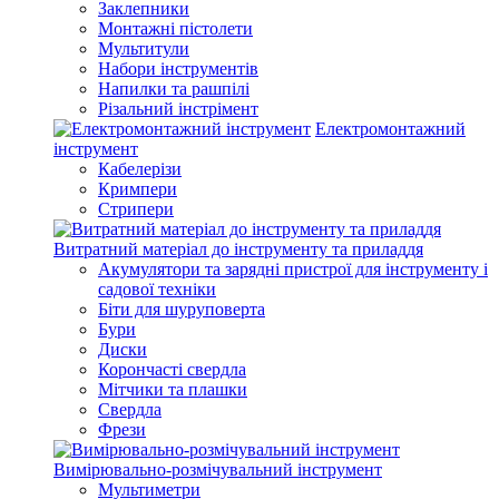
Заклепники
Монтажні пістолети
Мультитули
Набори інструментів
Напилки та рашпілі
Різальний інстрімент
Електромонтажний
інструмент
Кабелерізи
Кримпери
Стрипери
Витратний матеріал до інструменту та приладдя
Акумулятори та зарядні пристрої для інструменту і
садової техніки
Біти для шуруповерта
Бури
Диски
Корончасті свердла
Мітчики та плашки
Свердла
Фрези
Вимірювально-розмічувальний інструмент
Мультиметри