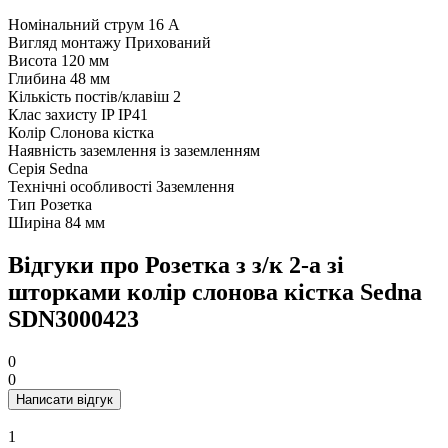
Номінальний струм
16 А
Вигляд монтажу
Прихований
Висота
120 мм
Глибина
48 мм
Кількість постів/клавіш
2
Клас захисту IP
IP41
Колір
Слонова кістка
Наявність заземлення
із заземленням
Серія
Sedna
Технічні особливості
Заземлення
Тип
Розетка
Ширіна
84 мм
Відгуки про Розетка з з/к 2-а зі
шторками колір слонова кістка Sedna
SDN3000423
0
0
Написати відгук
1