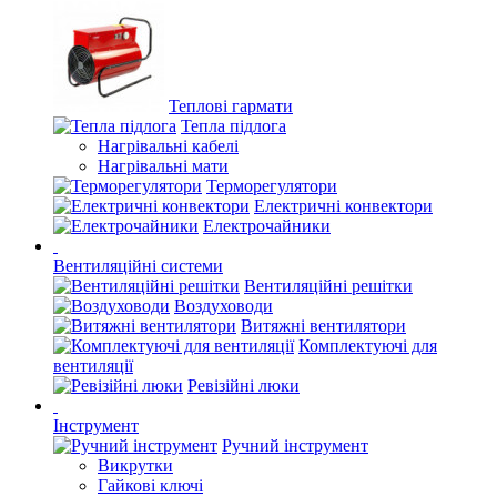
Теплові гармати
Тепла підлога
Нагрівальні кабелі
Нагрівальні мати
Терморегулятори
Електричні конвектори
Електрочайники
Вентиляційні системи
Вентиляційні решітки
Воздуховоди
Витяжні вентилятори
Комплектуючі для
вентиляції
Ревізійні люки
Інструмент
Ручний інструмент
Викрутки
Гайкові ключі