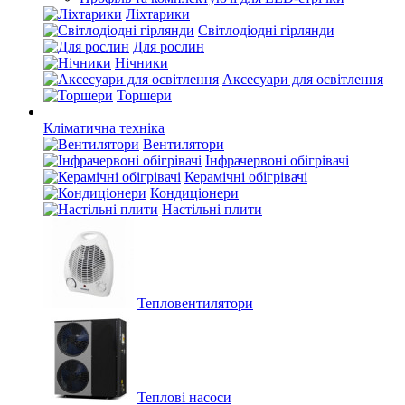
Ліхтарики
Світлодіодні гірлянди
Для рослин
Нічники
Аксесуари для освітлення
Торшери
Кліматична техніка
Вентилятори
Інфрачервоні обігрівачі
Керамічні обігрівачі
Кондиціонери
Настільні плити
Тепловентилятори
Теплові насоси