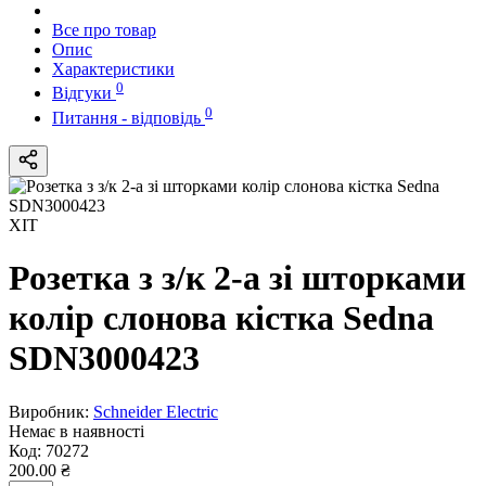
Все про товар
Опис
Характеристики
0
Відгуки
0
Питання - відповідь
ХІТ
Розетка з з/к 2-а зі шторками
колір слонова кістка Sedna
SDN3000423
Виробник:
Schneider Electric
Немає в наявності
Код:
70272
200.00 ₴