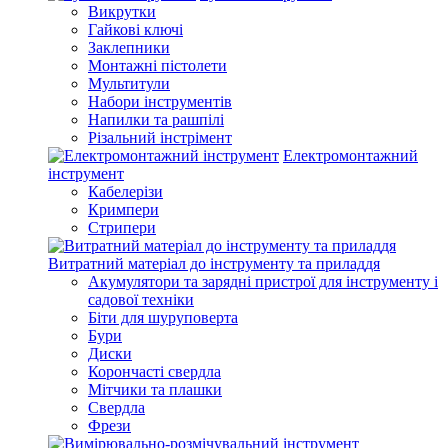
Викрутки
Гайкові ключі
Заклепники
Монтажні пістолети
Мультитули
Набори інструментів
Напилки та рашпілі
Різальний інстрімент
Електромонтажний
інструмент
Кабелерізи
Кримпери
Стрипери
Витратний матеріал до інструменту та приладдя
Акумулятори та зарядні пристрої для інструменту і
садової техніки
Біти для шуруповерта
Бури
Диски
Корончасті свердла
Мітчики та плашки
Свердла
Фрези