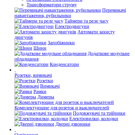
Трансформатори струму
Перемикачі
навантаження, рубильники
Таймери та реле часу
Електродвигуни
Автомати захисту
двигунів
Запобіжники
Шини
Додаткове модульне
обладнання
Конденсатори
Розетки, вимикачі
Розетки
Вимикачі
Рамки
Димеры
Комплектующие для розеток и выключателей
Подовжувачі та трійники
Електровилки, колодки
Дверні дзвоники
Освітлення