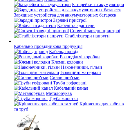
Батарейки та акумулятори
Зарядные устройства для аккумуляторных батареек
Зарядні пристрої
Кабелі та адаптери
Сонячні зарядні пристрої
Стабілізатори напруги
Кабельно-провідникова продукція
Кабель, провід
Розподільчі коробки
Клемні колодки
Наконечники, гільзи
Ізоляційні матеріали
Силові роз'єми
Труби гофровані
Кабельний канал
Металорукав
Труба жорстка
Кріплення для кабелів
та труб