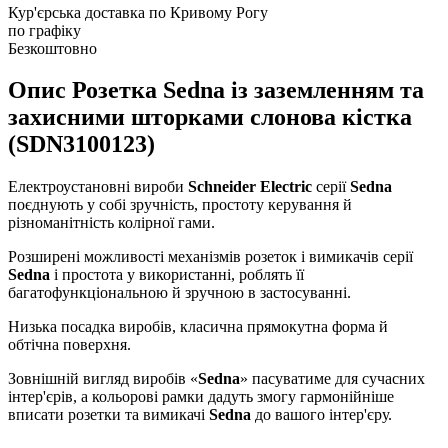
Кур'єрська доставка по Кривому Рогу
по графіку
Безкоштовно
Опис Розетка Sedna із заземленням та
захисними шторками слонова кістка
(SDN3100123)
Електроустановні вироби
Schneider Electric
серії
Sedna
поєднують у собі зручність, простоту керування й
різноманітність колірної гами.
Розширені можливості механізмів розеток і вимикачів серії
Sedna
і простота у використанні, роблять її
багатофункціональною й зручною в застосуванні.
Низька посадка виробів, класична прямокутна форма й
обтічна поверхня.
Зовнішній вигляд виробів «
Sedna
» пасуватиме для сучасних
інтер'єрів, а кольорові рамки дадуть змогу гармонійніше
вписати розетки та вимикачі
Sedna
до вашого інтер'єру.