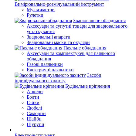
Вимірювально-розмічувальний інструмент
Мультиметри
Рулетки
Зварювальне обладнання
Аксесуари та супутні товари для зварювального
устаткування
Зварювальні апарати
Зварювальні маски та окуляри
Паяльне обладнання
Аксесуари та комплектуючі для паяльного
обладнання
Газові паяльники
Електричні паяльники
Засоби
індивідуального захисту
Будівельне кріплення
Анкери
Болти
Гайки
Дюбелі
Саморізи
Шайби
Шурупи
Електроінструмент