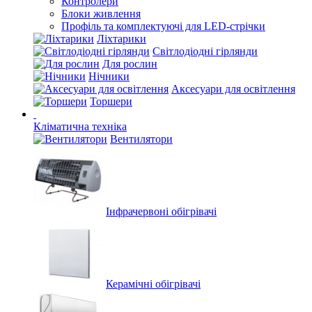
Контролери
Блоки живлення
Профіль та комплектуючі для LED-стрічки
Ліхтарики
Світлодіодні гірлянди
Для рослин
Нічники
Аксесуари для освітлення
Торшери
Кліматична техніка
Вентилятори
Інфрачервоні обігрівачі
Керамічні обігрівачі