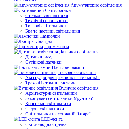
Акумуляторне освітлення
Світильники
Стельові світильники
Технічні світильники
Точкові світильники
Бра та настінні світильники
Лампочки
Люстры
Прожектори
Датчики освітлення
Датчики руху
Сутінкові датчики
Настільні лампи
Трекове освітлення
Аксесуари для трекових світильників
Трекові і струнні системи
Вуличне освітлення
Архітектурні світильники
Закопувані світильники (ґрунтові)
Консольні світильники
Садові світильники
Світильники на сонячній батареї
LED-лента
Світлодіодна стрічка