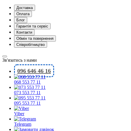
Доставка
Оплата
Блог
Гарантія та сервіс
Контакти
Обмін та повернення
Співробітництво
Зв'язатись з нами
096 646 46 16
068 553 77 11
073 553 77 11
095 553 77 11
Viber
Telegram