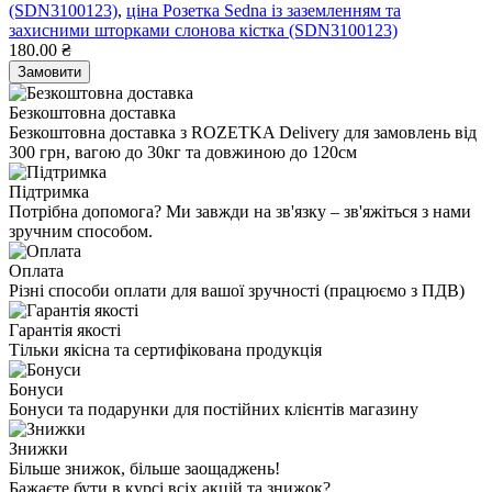
(SDN3100123)
,
ціна Розетка Sedna із заземленням та
захисними шторками слонова кістка (SDN3100123)
180.00 ₴
Замовити
Безкоштовна доставка
Безкоштовна доставка з ROZETKA Delivery для замовлень від
300 грн, вагою до 30кг та довжиною до 120см
Підтримка
Потрібна допомога? Ми завжди на зв'язку – зв'яжіться з нами
зручним способом.
Оплата
Різні способи оплати для вашої зручності (працюємо з ПДВ)
Гарантія якості
Тільки якісна та сертифікована продукція
Бонуси
Бонуси та подарунки для постійних клієнтів магазину
Знижки
Більше знижок, більше заощаджень!
Бажаєте бути в курсі всіх акцій та знижок?