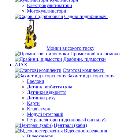
Електрокультиватори
Мотокультиватори
Садові подрібнювачі
Мойки високого тиску
Промислові пилосмоки
Драбини, підмостки
AJAX
Стартові комплекти
Захист від вторгнення
Брелоки
Датчик розбиття скла
Датчики відкриття
Датчики руху
Карти
Клавіатури
Модулі інтеграції
Ретранслятори (підсилювачі сигналу)
Централі (хаби)
Відеоспостереження
Відеокамери