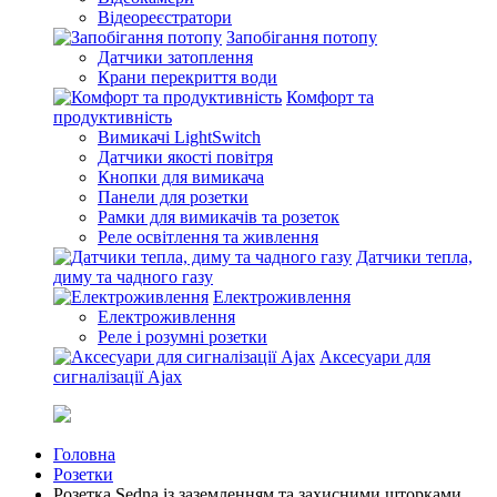
Відеореєстратори
Запобігання потопу
Датчики затоплення
Крани перекриття води
Комфорт та
продуктивність
Вимикачі LightSwitch
Датчики якості повітря
Кнопки для вимикача
Панели для розетки
Рамки для вимикачів та розеток
Реле освітлення та живлення
Датчики тепла,
диму та чадного газу
Електроживлення
Електроживлення
Реле і розумні розетки
Аксесуари для
сигналізації Ajax
Головна
Розетки
Розетка Sedna із заземленням та захисними шторками