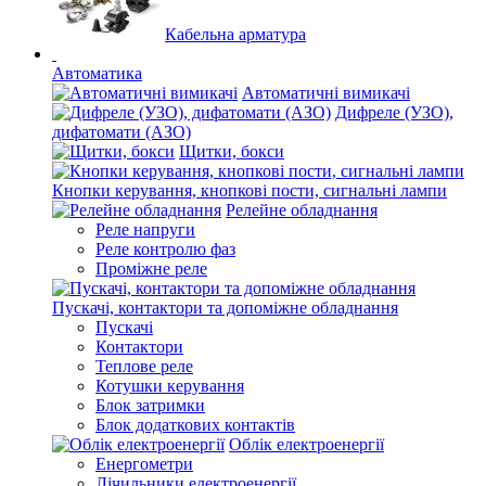
Кабельна арматура
Автоматика
Автоматичні вимикачі
Дифреле (УЗО),
дифатомати (АЗО)
Щитки, бокси
Кнопки керування, кнопкові пости, сигнальні лампи
Релейне обладнання
Реле напруги
Реле контролю фаз
Проміжне реле
Пускачі, контактори та допоміжне обладнання
Пускачі
Контактори
Теплове реле
Котушки керування
Блок затримки
Блок додаткових контактів
Облік електроенергії
Енергометри
Лічильники електроенергії