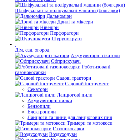
Шліфувальні та полірувальні машини (болгарки)
Дальноміри
Дрилі та міксери
Нівеліри
Перфоратори
Шурупокрути
Дім, сад, огород
Акумуляторні сікатори
Обприскувачі
Роботизовані
газонокосарки
Садові трактори
Садовий інструмент
Секатори
Ланцюгові пили
Акумуляторні пилки
Бензопили
Електропили
Ланцюги та шини для ланцюгових пил
Тримери та мотокоси
Газонокосарки
Воздуходуви
Культиватори