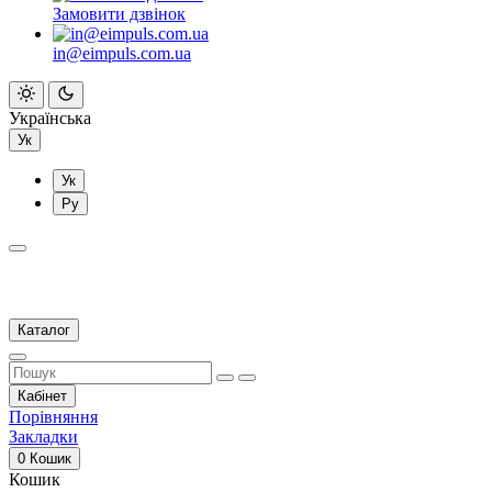
Замовити дзвінок
in@eimpuls.com.ua
Українська
Ук
Ук
Ру
Каталог
Кабінет
Порівняння
Закладки
0
Кошик
Кошик