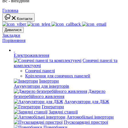
Вс - вихідний
Головна
Контакти
Дивилися
Закладки
Порівняння
Електроживлення
Сонячні панелі та
комплектуючі
Сонячні панелі
Кріплення для сонячних панелей
Інвертори
Акумулятори для інверторів
Джерело
безперебійного живлення
Акумулятори для ДБЖ
Генератори
Зарядні станції
Автомобільні інвертори
Пускозарядні пристрої
Повербанки