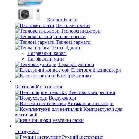
Кондиціонери
Настільні плити
Тепловентилятори
Теплові насоси
Теплові гармати
Тепла підлога
Нагрівальні кабелі
Нагрівальні мати
Терморегулятори
Електричні конвектори
Електрочайники
Вентиляційні системи
Вентиляційні решітки
Воздуховоди
Витяжні вентилятори
Комплектуючі для
вентиляції
Ревізійні люки
Інструмент
Ручний інструмент