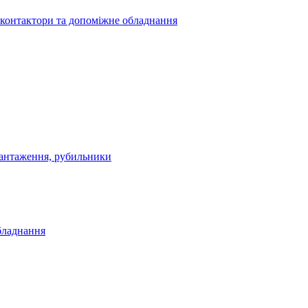
 контактори та допоміжне обладнання
антаження, рубильники
бладнання