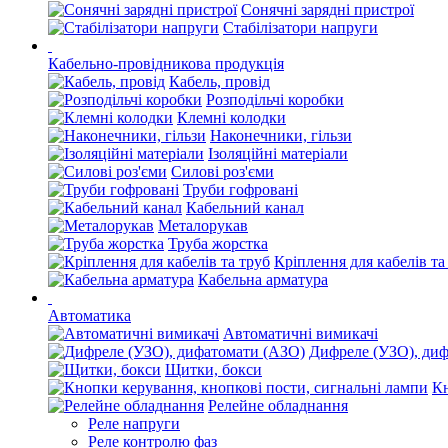
Сонячні зарядні пристрої
Стабілізатори напруги
Кабельно-провідникова продукція
Кабель, провід
Розподільчі коробки
Клемні колодки
Наконечники, гільзи
Ізоляційні матеріали
Силові роз'єми
Труби гофровані
Кабельний канал
Металорукав
Труба жорстка
Кріплення для кабелів та
Кабельна арматура
Автоматика
Автоматичні вимикачі
Дифреле (УЗО), ди
Щитки, бокси
Кн
Релейне обладнання
Реле напруги
Реле контролю фаз