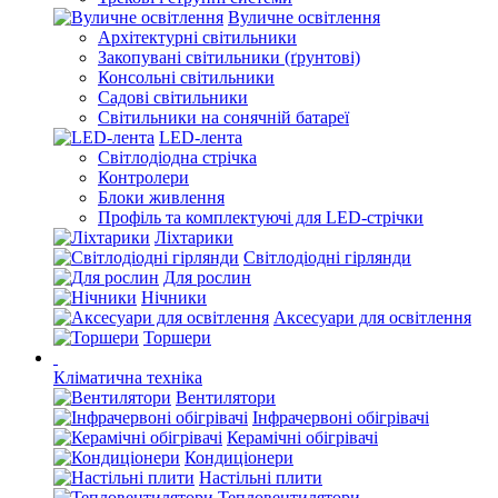
Вуличне освітлення
Архітектурні світильники
Закопувані світильники (ґрунтові)
Консольні світильники
Садові світильники
Світильники на сонячній батареї
LED-лента
Світлодіодна стрічка
Контролери
Блоки живлення
Профіль та комплектуючі для LED-стрічки
Ліхтарики
Світлодіодні гірлянди
Для рослин
Нічники
Аксесуари для освітлення
Торшери
Кліматична техніка
Вентилятори
Інфрачервоні обігрівачі
Керамічні обігрівачі
Кондиціонери
Настільні плити
Тепловентилятори