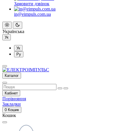
Замовити дзвінок
in@eimpuls.com.ua
Українська
Ук
Ук
Ру
Каталог
Кабінет
Порівняння
Закладки
0
Кошик
Кошик