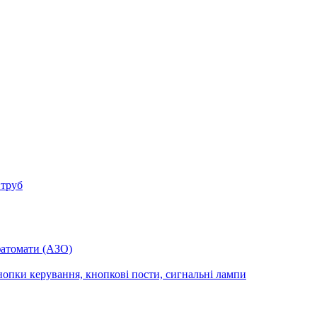
 труб
фатомати (АЗО)
опки керування, кнопкові пости, сигнальні лампи