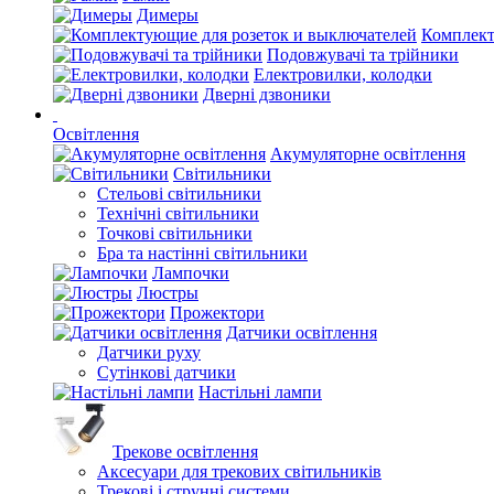
Димеры
Комплект
Подовжувачі та трійники
Електровилки, колодки
Дверні дзвоники
Освітлення
Акумуляторне освітлення
Світильники
Стельові світильники
Технічні світильники
Точкові світильники
Бра та настінні світильники
Лампочки
Люстры
Прожектори
Датчики освітлення
Датчики руху
Сутінкові датчики
Настільні лампи
Трекове освітлення
Аксесуари для трекових світильників
Трекові і струнні системи