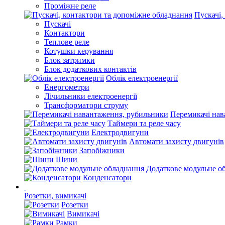
Проміжне реле
Пускачі,
Пускачі
Контактори
Теплове реле
Котушки керування
Блок затримки
Блок додаткових контактів
Облік електроенергії
Енергометри
Лічильники електроенергії
Трансформатори струму
Перемикачі нав
Таймери та реле часу
Електродвигуни
Автомати захисту двигунів
Запобіжники
Шини
Додаткове модульне о
Конденсатори
Розетки, вимикачі
Розетки
Вимикачі
Рамки