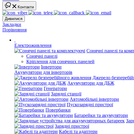
Контакти
Дивилися
Закладки
Порівняння
Електроживлення
Сонячні панелі та ком
Сонячні панелі
Кріплення для сонячних панелей
Інвертори
Акумулятори для інверторів
Джерело безперебі
Акумулятори для ДБЖ
Генератори
Зарядні станції
Автомобільні інвертори
Пускозарядні пристрої
Повербанки
Батарейки та акумулятори
Зар
Зарядні пристрої
Кабелі та адаптери