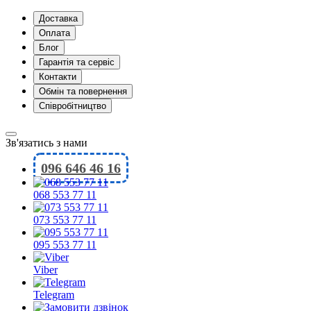
Доставка
Оплата
Блог
Гарантія та сервіс
Контакти
Обмін та повернення
Співробітництво
Зв'язатись з нами
096 646 46 16
068 553 77 11
073 553 77 11
095 553 77 11
Viber
Telegram