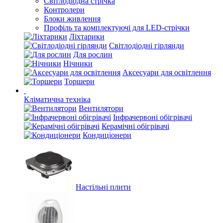
Світлодіодна стрічка
Контролери
Блоки живлення
Профіль та комплектуючі для LED-стрічки
Ліхтарики
Світлодіодні гірлянди
Для рослин
Нічники
Аксесуари для освітлення
Торшери
Кліматична техніка
Вентилятори
Інфрачервоні обігрівачі
Керамічні обігрівачі
Кондиціонери
Настільні плити