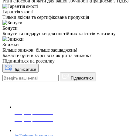
Різні способи оплати для вашої зручності (працюємо з ПДВ)
Гарантія якості
Тільки якісна та сертифікована продукція
Бонуси
Бонуси та подарунки для постійних клієнтів магазину
Знижки
Більше знижок, більше заощаджень!
Бажаєте бути в курсі всіх акцій та знижок?
Підпишіться на розсилку
Підписатися
Підписатися
+38(068) 553 77 11
+38(073) 553 77 11
+38(095) 553 77 11
in@eimpuls.com.ua