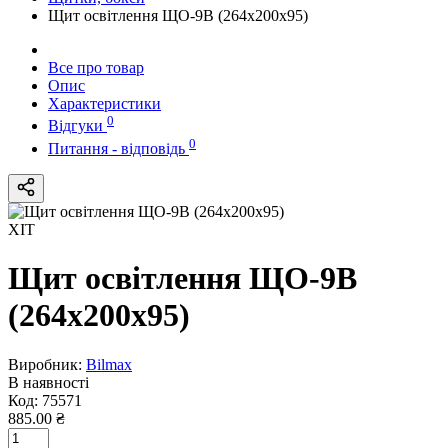
Щит оcвiтлення ЩО-9В (264х200х95)
Все про товар
Опис
Характеристики
0
Відгуки
0
Питання - відповідь
ХІТ
Щит оcвiтлення ЩО-9В
(264х200х95)
Виробник:
Bilmax
В наявності
Код:
75571
885.00 ₴