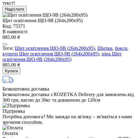
текст!
Надіслати
Щит оcвiтлення ЩО-9В (264х200х95)
Код: 75571
В наявності
885.00 ₴
Теги:
Щит оcвiтлення ЩО-9В (264х200х95)
,
Щитки
,
бокси
,
купити Щит оcвiтлення ЩО-9В (264х200х95)
,
ціна Щит
оcвiтлення ЩО-9В (264х200х95)
885.00 ₴
Купити
Безкоштовна доставка
Безкоштовна доставка з ROZETKA Delivery для замовлень від
300 грн, вагою до 30кг та довжиною до 120см
Підтримка
Потрібна допомога? Ми завжди на зв'язку – зв'яжіться з нами
зручним способом.
Оплата