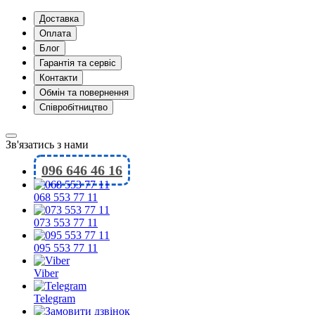
Доставка
Оплата
Блог
Гарантія та сервіс
Контакти
Обмін та повернення
Співробітництво
Зв'язатись з нами
096 646 46 16
068 553 77 11
073 553 77 11
095 553 77 11
Viber
Telegram