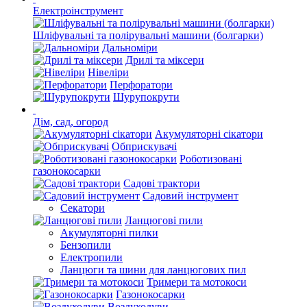
Електроінструмент
Шліфувальні та полірувальні машини (болгарки)
Дальноміри
Дрилі та міксери
Нівеліри
Перфоратори
Шурупокрути
Дім, сад, огород
Акумуляторні сікатори
Обприскувачі
Роботизовані
газонокосарки
Садові трактори
Садовий інструмент
Секатори
Ланцюгові пили
Акумуляторні пилки
Бензопили
Електропили
Ланцюги та шини для ланцюгових пил
Тримери та мотокоси
Газонокосарки
Воздуходуви