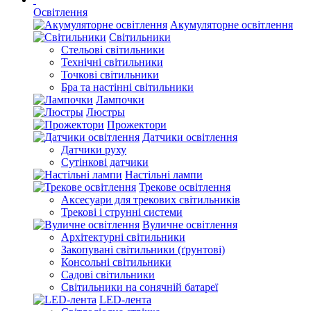
Освітлення
Акумуляторне освітлення
Світильники
Стельові світильники
Технічні світильники
Точкові світильники
Бра та настінні світильники
Лампочки
Люстры
Прожектори
Датчики освітлення
Датчики руху
Сутінкові датчики
Настільні лампи
Трекове освітлення
Аксесуари для трекових світильників
Трекові і струнні системи
Вуличне освітлення
Архітектурні світильники
Закопувані світильники (ґрунтові)
Консольні світильники
Садові світильники
Світильники на сонячній батареї
LED-лента