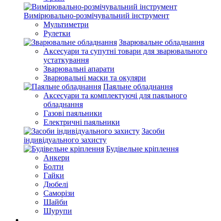
Вимірювально-розмічувальний інструмент
Мультиметри
Рулетки
Зварювальне обладнання
Аксесуари та супутні товари для зварювального
устаткування
Зварювальні апарати
Зварювальні маски та окуляри
Паяльне обладнання
Аксесуари та комплектуючі для паяльного
обладнання
Газові паяльники
Електричні паяльники
Засоби
індивідуального захисту
Будівельне кріплення
Анкери
Болти
Гайки
Дюбелі
Саморізи
Шайби
Шурупи