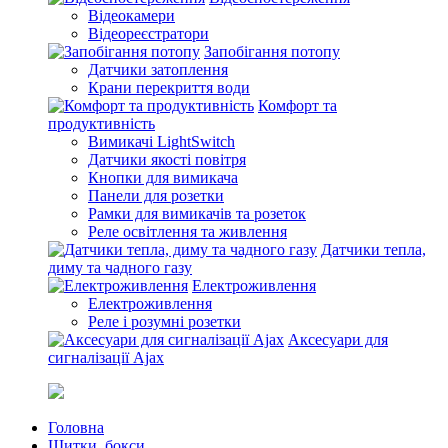
Відеокамери
Відеореєстратори
Запобігання потопу
Датчики затоплення
Крани перекриття води
Комфорт та
продуктивність
Вимикачі LightSwitch
Датчики якості повітря
Кнопки для вимикача
Панели для розетки
Рамки для вимикачів та розеток
Реле освітлення та живлення
Датчики тепла,
диму та чадного газу
Електроживлення
Електроживлення
Реле і розумні розетки
Аксесуари для
сигналізації Ajax
Головна
Щитки, бокси