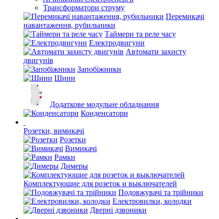
Трансформатори струму
Перемикачі
навантаження, рубильники
Таймери та реле часу
Електродвигуни
Автомати захисту
двигунів
Запобіжники
Шини
Додаткове модульне обладнання
Конденсатори
Розетки, вимикачі
Розетки
Вимикачі
Рамки
Димеры
Комплектующие для розеток и выключателей
Подовжувачі та трійники
Електровилки, колодки
Дверні дзвоники