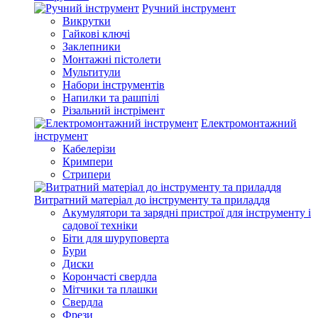
Ручний інструмент
Викрутки
Гайкові ключі
Заклепники
Монтажні пістолети
Мультитули
Набори інструментів
Напилки та рашпілі
Різальний інстрімент
Електромонтажний
інструмент
Кабелерізи
Кримпери
Стрипери
Витратний матеріал до інструменту та приладдя
Акумулятори та зарядні пристрої для інструменту і
садової техніки
Біти для шуруповерта
Бури
Диски
Корончасті свердла
Мітчики та плашки
Свердла
Фрези