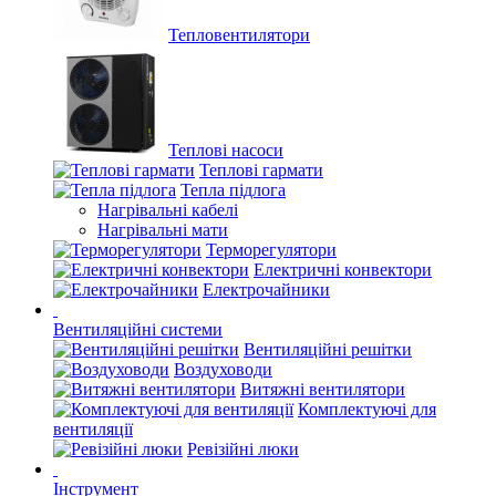
Тепловентилятори
Теплові насоси
Теплові гармати
Тепла підлога
Нагрівальні кабелі
Нагрівальні мати
Терморегулятори
Електричні конвектори
Електрочайники
Вентиляційні системи
Вентиляційні решітки
Воздуховоди
Витяжні вентилятори
Комплектуючі для
вентиляції
Ревізійні люки
Інструмент