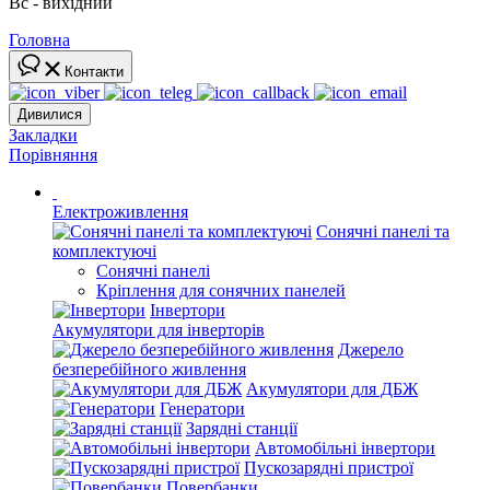
Вс - вихідний
Головна
Контакти
Дивилися
Закладки
Порівняння
Електроживлення
Сонячні панелі та
комплектуючі
Сонячні панелі
Кріплення для сонячних панелей
Інвертори
Акумулятори для інверторів
Джерело
безперебійного живлення
Акумулятори для ДБЖ
Генератори
Зарядні станції
Автомобільні інвертори
Пускозарядні пристрої
Повербанки