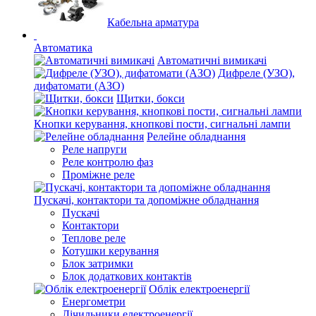
Кабельна арматура
Автоматика
Автоматичні вимикачі
Дифреле (УЗО),
дифатомати (АЗО)
Щитки, бокси
Кнопки керування, кнопкові пости, сигнальні лампи
Релейне обладнання
Реле напруги
Реле контролю фаз
Проміжне реле
Пускачі, контактори та допоміжне обладнання
Пускачі
Контактори
Теплове реле
Котушки керування
Блок затримки
Блок додаткових контактів
Облік електроенергії
Енергометри
Лічильники електроенергії