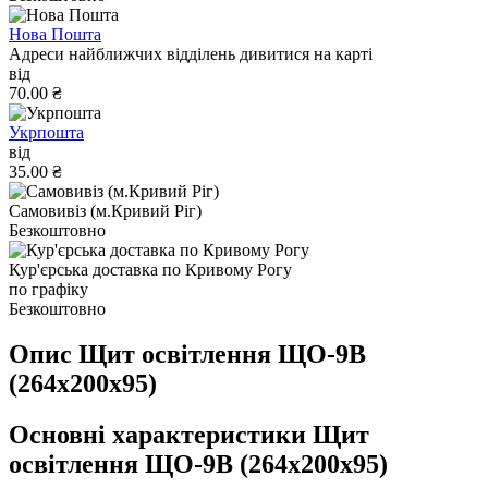
Нова Пошта
Адреси найближчих відділень дивитися на карті
від
70.00 ₴
Укрпошта
від
35.00 ₴
Самовивіз (м.Кривий Ріг)
Безкоштовно
Кур'єрська доставка по Кривому Рогу
по графіку
Безкоштовно
Опис Щит оcвiтлення ЩО-9В
(264х200х95)
Основні характеристики Щит
оcвiтлення ЩО-9В (264х200х95)