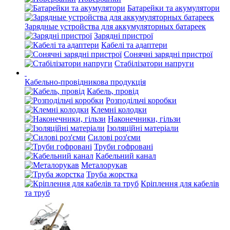
Батарейки та акумулятори
Зарядные устройства для аккумуляторных батареек
Зарядні пристрої
Кабелі та адаптери
Сонячні зарядні пристрої
Стабілізатори напруги
Кабельно-провідникова продукція
Кабель, провід
Розподільчі коробки
Клемні колодки
Наконечники, гільзи
Ізоляційні матеріали
Силові роз'єми
Труби гофровані
Кабельний канал
Металорукав
Труба жорстка
Кріплення для кабелів
та труб