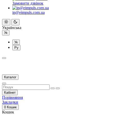
Замовити дзвінок
in@eimpuls.com.ua
Українська
Ук
Ук
Ру
Каталог
Кабінет
Порівняння
Закладки
0
Кошик
Кошик