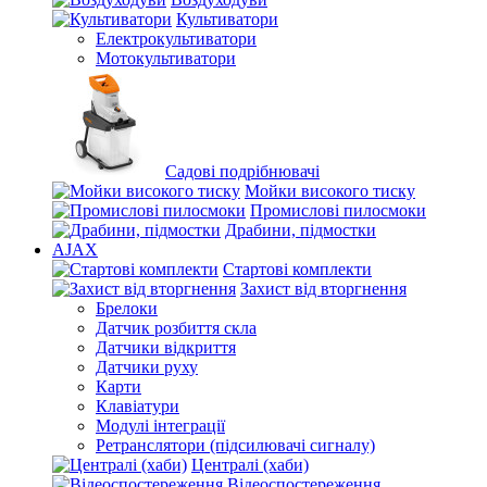
Культиватори
Електрокультиватори
Мотокультиватори
Садові подрібнювачі
Мойки високого тиску
Промислові пилосмоки
Драбини, підмостки
AJAX
Стартові комплекти
Захист від вторгнення
Брелоки
Датчик розбиття скла
Датчики відкриття
Датчики руху
Карти
Клавіатури
Модулі інтеграції
Ретранслятори (підсилювачі сигналу)
Централі (хаби)
Відеоспостереження