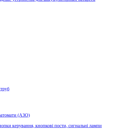
 труб
фатомати (АЗО)
опки керування, кнопкові пости, сигнальні лампи