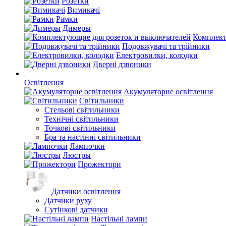
Розетки
Вимикачі
Рамки
Димеры
Комплект
Подовжувачі та трійники
Електровилки, колодки
Дверні дзвоники
Освітлення
Акумуляторне освітлення
Світильники
Стельові світильники
Технічні світильники
Точкові світильники
Бра та настінні світильники
Лампочки
Люстры
Прожектори
Датчики освітлення
Датчики руху
Сутінкові датчики
Настільні лампи