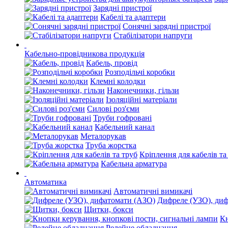
Зарядні пристрої
Кабелі та адаптери
Сонячні зарядні пристрої
Стабілізатори напруги
Кабельно-провідникова продукція
Кабель, провід
Розподільчі коробки
Клемні колодки
Наконечники, гільзи
Ізоляційні матеріали
Силові роз'єми
Труби гофровані
Кабельний канал
Металорукав
Труба жорстка
Кріплення для кабелів та
Кабельна арматура
Автоматика
Автоматичні вимикачі
Дифреле (УЗО), ди
Щитки, бокси
Кн
Релейне обладнання