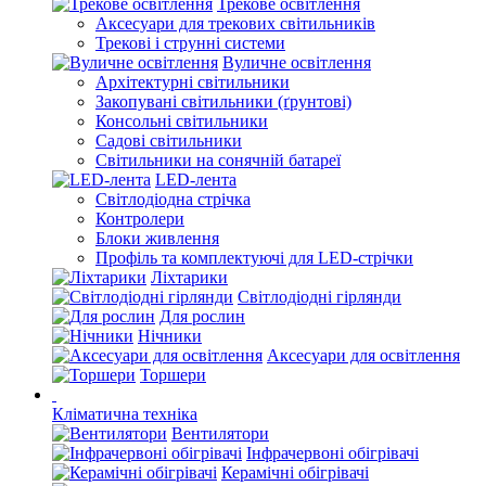
Трекове освітлення
Аксесуари для трекових світильників
Трекові і струнні системи
Вуличне освітлення
Архітектурні світильники
Закопувані світильники (ґрунтові)
Консольні світильники
Садові світильники
Світильники на сонячній батареї
LED-лента
Світлодіодна стрічка
Контролери
Блоки живлення
Профіль та комплектуючі для LED-стрічки
Ліхтарики
Світлодіодні гірлянди
Для рослин
Нічники
Аксесуари для освітлення
Торшери
Кліматична техніка
Вентилятори
Інфрачервоні обігрівачі
Керамічні обігрівачі