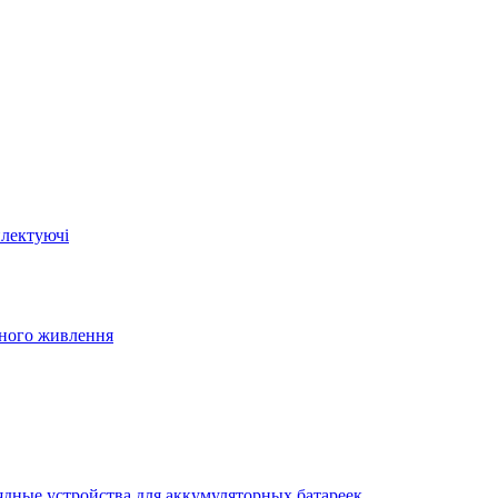
плектуючі
йного живлення
ядные устройства для аккумуляторных батареек