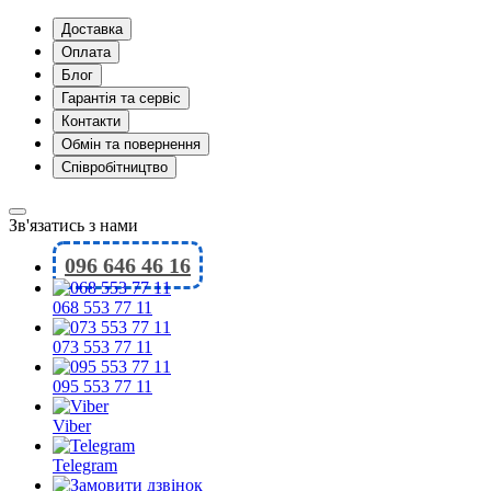
Доставка
Оплата
Блог
Гарантія та сервіс
Контакти
Обмін та повернення
Співробітництво
Зв'язатись з нами
096 646 46 16
068 553 77 11
073 553 77 11
095 553 77 11
Viber
Telegram