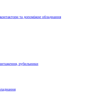
 контактори та допоміжне обладнання
антаження, рубильники
бладнання