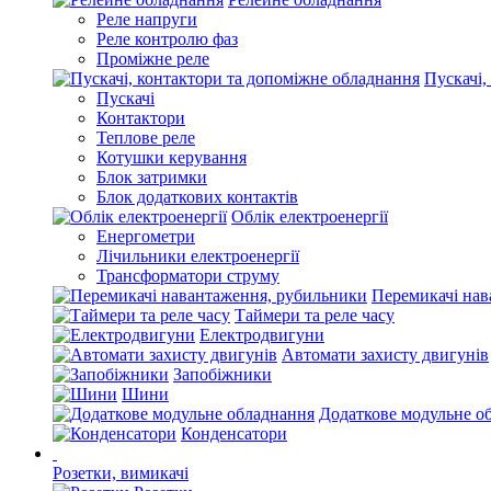
Реле напруги
Реле контролю фаз
Проміжне реле
Пускачі,
Пускачі
Контактори
Теплове реле
Котушки керування
Блок затримки
Блок додаткових контактів
Облік електроенергії
Енергометри
Лічильники електроенергії
Трансформатори струму
Перемикачі нав
Таймери та реле часу
Електродвигуни
Автомати захисту двигунів
Запобіжники
Шини
Додаткове модульне о
Конденсатори
Розетки, вимикачі