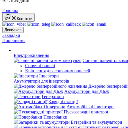
Вс - вихідний
Головна
Контакти
Дивилися
Закладки
Порівняння
Електроживлення
Сонячні панелі та ком
Сонячні панелі
Кріплення для сонячних панелей
Інвертори
Акумулятори для інверторів
Джерело безперебі
Акумулятори для ДБЖ
Генератори
Зарядні станції
Автомобільні інвертори
Пускозарядні пристрої
Повербанки
Батарейки та акумулятори
Зар