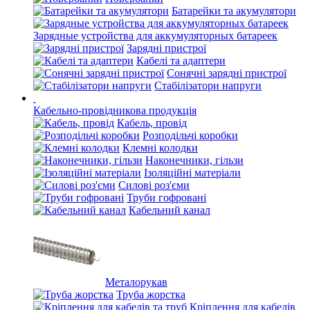
Батарейки та акумулятори
Зарядные устройства для аккумуляторных батареек
Зарядні пристрої
Кабелі та адаптери
Сонячні зарядні пристрої
Стабілізатори напруги
Кабельно-провідникова продукція
Кабель, провід
Розподільчі коробки
Клемні колодки
Наконечники, гільзи
Ізоляційні матеріали
Силові роз'єми
Труби гофровані
Кабельний канал
Металорукав
Труба жорстка
Кріплення для кабелів