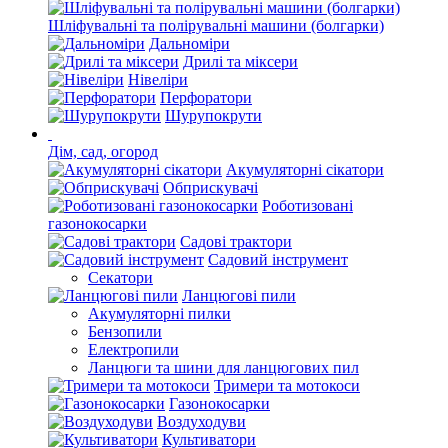
Шліфувальні та полірувальні машини (болгарки)
Дальноміри
Дрилі та міксери
Нівеліри
Перфоратори
Шурупокрути
Дім, сад, огород
Акумуляторні сікатори
Обприскувачі
Роботизовані
газонокосарки
Садові трактори
Садовий інструмент
Секатори
Ланцюгові пили
Акумуляторні пилки
Бензопили
Електропили
Ланцюги та шини для ланцюгових пил
Тримери та мотокоси
Газонокосарки
Воздуходуви
Культиватори