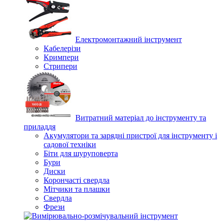
Електромонтажний інструмент
Кабелерізи
Кримпери
Стрипери
Витратний матеріал до інструменту та
приладдя
Акумулятори та зарядні пристрої для інструменту і
садової техніки
Біти для шуруповерта
Бури
Диски
Корончасті свердла
Мітчики та плашки
Свердла
Фрези