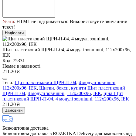
Увага
: HTML не підтримується! Використовуйте звичайний
текст!
Надіслати
Щит пластиковий ЩРН-П-04, 4 модулі зовнішні, 112х200х96,
ІЕК
Код: 75331
Немає в наявності
211.20 ₴
Теги:
Щит пластиковий ЩРН-П-04
,
4 модулі зовнішні
,
112х200х96
,
ІЕК
,
Щитки
,
бокси
,
купити Щит пластиковий
ЩРН-П-04
,
4 модулі зовнішні
,
112х200х96
,
ІЕК
,
ціна Щит
пластиковий ЩРН-П-04
,
4 модулі зовнішні
,
112х200х96
,
ІЕК
211.20 ₴
Замовити
Безкоштовна доставка
Безкоштовна доставка з ROZETKA Delivery для замовлень від