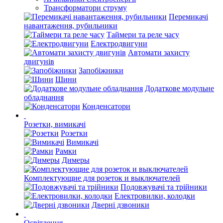
Трансформатори струму
Перемикачі
навантаження, рубильники
Таймери та реле часу
Електродвигуни
Автомати захисту
двигунів
Запобіжники
Шини
Додаткове модульне
обладнання
Конденсатори
Розетки, вимикачі
Розетки
Вимикачі
Рамки
Димеры
Комплектующие для розеток и выключателей
Подовжувачі та трійники
Електровилки, колодки
Дверні дзвоники
Освітлення