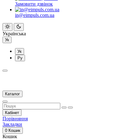
Замовити дзвінок
in@eimpuls.com.ua
Українська
Ук
Ук
Ру
Каталог
Кабінет
Порівняння
Закладки
0
Кошик
Кошик