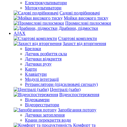
Електрокультиватори
Мотокультиватори
Садові подрібнювачі
Мойки високого тиску
Промислові пилосмоки
Драбини, підмостки
AJAX
Стартові комплекти
Захист від вторгнення
Брелоки
Датчик розбиття скла
Датчики відкриття
Датчики руху
Карти
Клавіатури
Модулі інтеграції
Ретранслятори (підсилювачі сигналу)
Централі (хаби)
Відеоспостереження
Відеокамери
Відеореєстратори
Запобігання потопу
Датчики затоплення
Крани перекриття води
Комфорт та