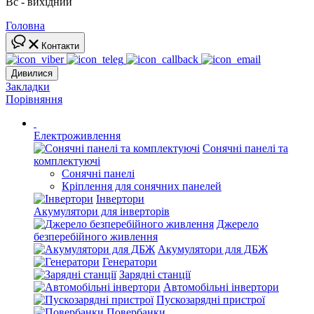
Вс - вихідний
Головна
Контакти
Дивилися
Закладки
Порівняння
Електроживлення
Сонячні панелі та
комплектуючі
Сонячні панелі
Кріплення для сонячних панелей
Інвертори
Акумулятори для інверторів
Джерело
безперебійного живлення
Акумулятори для ДБЖ
Генератори
Зарядні станції
Автомобільні інвертори
Пускозарядні пристрої
Повербанки