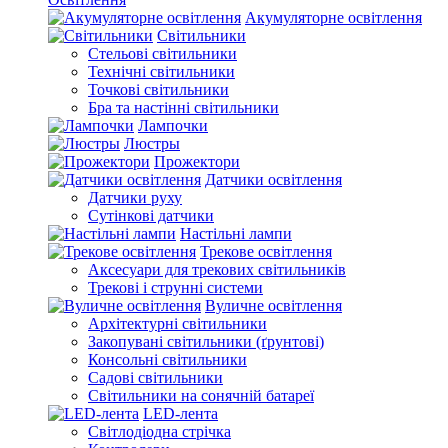
Акумуляторне освітлення
Світильники
Стельові світильники
Технічні світильники
Точкові світильники
Бра та настінні світильники
Лампочки
Люстры
Прожектори
Датчики освітлення
Датчики руху
Сутінкові датчики
Настільні лампи
Трекове освітлення
Аксесуари для трекових світильників
Трекові і струнні системи
Вуличне освітлення
Архітектурні світильники
Закопувані світильники (ґрунтові)
Консольні світильники
Садові світильники
Світильники на сонячній батареї
LED-лента
Світлодіодна стрічка