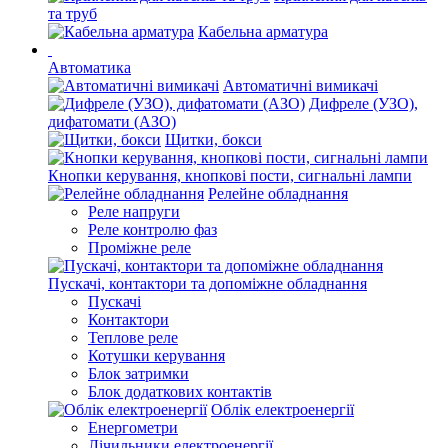
та труб
Кабельна арматура
Автоматика
Автоматичні вимикачі
Дифреле (УЗО),
дифатомати (АЗО)
Щитки, бокси
Кнопки керування, кнопкові пости, сигнальні лампи
Релейне обладнання
Реле напруги
Реле контролю фаз
Проміжне реле
Пускачі, контактори та допоміжне обладнання
Пускачі
Контактори
Теплове реле
Котушки керування
Блок затримки
Блок додаткових контактів
Облік електроенергії
Енергометри
Лічильники електроенергії