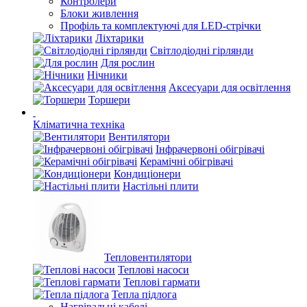
Контролери
Блоки живлення
Профіль та комплектуючі для LED-стрічки
Ліхтарики
Світлодіодні гірлянди
Для рослин
Нічники
Аксесуари для освітлення
Торшери
Кліматична техніка
Вентилятори
Інфрачервоні обігрівачі
Керамічні обігрівачі
Кондиціонери
Настільні плити
Тепловентилятори
Теплові насоси
Теплові гармати
Тепла підлога
Нагрівальні кабелі