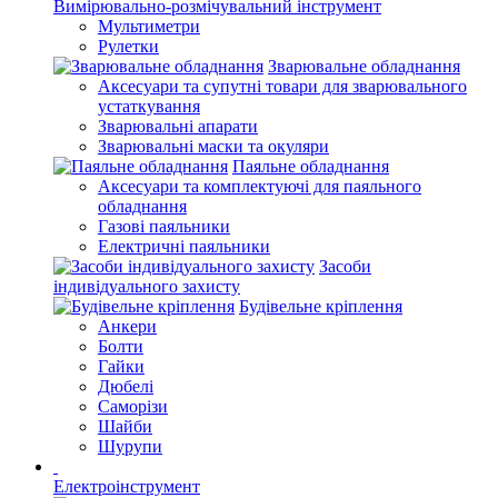
Вимірювально-розмічувальний інструмент
Мультиметри
Рулетки
Зварювальне обладнання
Аксесуари та супутні товари для зварювального
устаткування
Зварювальні апарати
Зварювальні маски та окуляри
Паяльне обладнання
Аксесуари та комплектуючі для паяльного
обладнання
Газові паяльники
Електричні паяльники
Засоби
індивідуального захисту
Будівельне кріплення
Анкери
Болти
Гайки
Дюбелі
Саморізи
Шайби
Шурупи
Електроінструмент