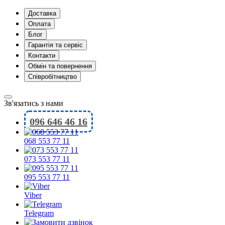
Доставка
Оплата
Блог
Гарантія та сервіс
Контакти
Обмін та повернення
Співробітництво
Зв'язатись з нами
096 646 46 16
068 553 77 11
073 553 77 11
095 553 77 11
Viber
Telegram