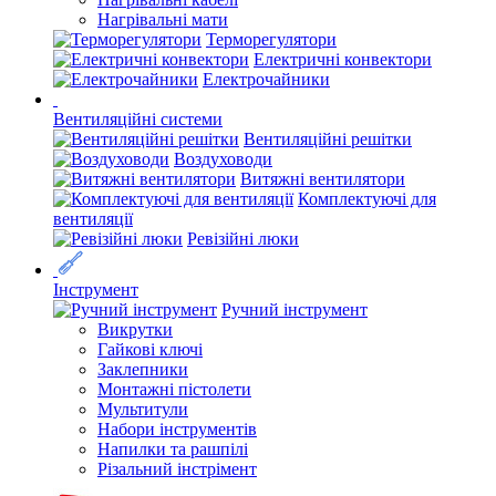
Нагрівальні мати
Терморегулятори
Електричні конвектори
Електрочайники
Вентиляційні системи
Вентиляційні решітки
Воздуховоди
Витяжні вентилятори
Комплектуючі для
вентиляції
Ревізійні люки
Інструмент
Ручний інструмент
Викрутки
Гайкові ключі
Заклепники
Монтажні пістолети
Мультитули
Набори інструментів
Напилки та рашпілі
Різальний інстрімент