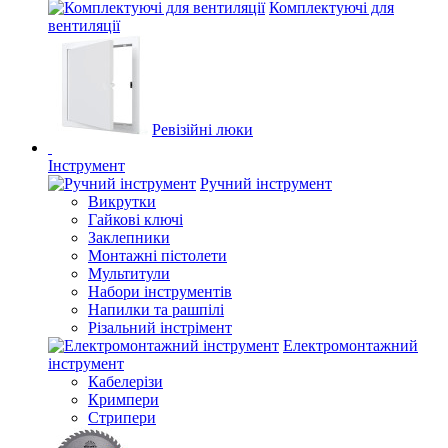
Комплектуючі для
вентиляції
Ревізійні люки
Інструмент
Ручний інструмент
Викрутки
Гайкові ключі
Заклепники
Монтажні пістолети
Мультитули
Набори інструментів
Напилки та рашпілі
Різальний інстрімент
Електромонтажний
інструмент
Кабелерізи
Кримпери
Стрипери