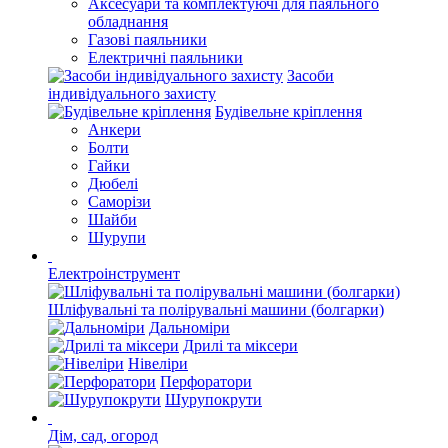
Аксесуари та комплектуючі для паяльного
обладнання
Газові паяльники
Електричні паяльники
Засоби
індивідуального захисту
Будівельне кріплення
Анкери
Болти
Гайки
Дюбелі
Саморізи
Шайби
Шурупи
Електроінструмент
Шліфувальні та полірувальні машини (болгарки)
Дальноміри
Дрилі та міксери
Нівеліри
Перфоратори
Шурупокрути
Дім, сад, огород