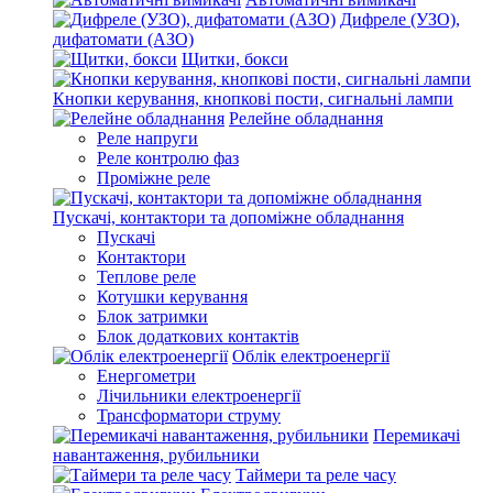
Дифреле (УЗО),
дифатомати (АЗО)
Щитки, бокси
Кнопки керування, кнопкові пости, сигнальні лампи
Релейне обладнання
Реле напруги
Реле контролю фаз
Проміжне реле
Пускачі, контактори та допоміжне обладнання
Пускачі
Контактори
Теплове реле
Котушки керування
Блок затримки
Блок додаткових контактів
Облік електроенергії
Енергометри
Лічильники електроенергії
Трансформатори струму
Перемикачі
навантаження, рубильники
Таймери та реле часу