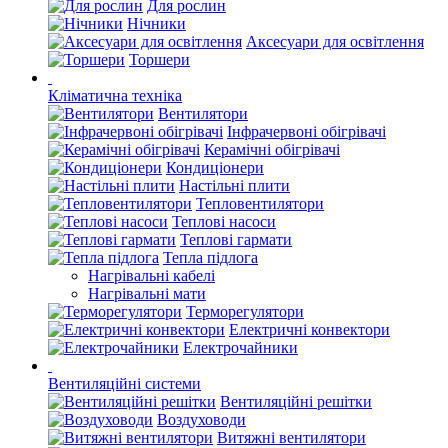
Для рослин
Нічники
Аксесуари для освітлення
Торшери
Кліматична техніка
Вентилятори
Інфрачервоні обігрівачі
Керамічні обігрівачі
Кондиціонери
Настільні плити
Тепловентилятори
Теплові насоси
Теплові гармати
Тепла підлога
Нагрівальні кабелі
Нагрівальні мати
Терморегулятори
Електричні конвектори
Електрочайники
Вентиляційні системи
Вентиляційні решітки
Воздуховоди
Витяжні вентилятори