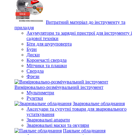
Витратний матеріал до інструменту та
приладдя
Акумулятори та зарядні пристрої для інструменту і
садової техніки
Біти для шуруповерта
Бури
Диски
Корончасті свердла
Мітчики та плашки
Свердла
Фрези
Вимірювально-розмічувальний інструмент
Мультиметри
Рулетки
Зварювальне обладнання
Аксесуари та супутні товари для зварювального
устаткування
Зварювальні апарати
Зварювальні маски та окуляри
Паяльне обладнання