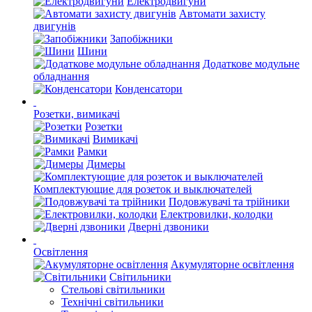
Електродвигуни
Автомати захисту
двигунів
Запобіжники
Шини
Додаткове модульне
обладнання
Конденсатори
Розетки, вимикачі
Розетки
Вимикачі
Рамки
Димеры
Комплектующие для розеток и выключателей
Подовжувачі та трійники
Електровилки, колодки
Дверні дзвоники
Освітлення
Акумуляторне освітлення
Світильники
Стельові світильники
Технічні світильники