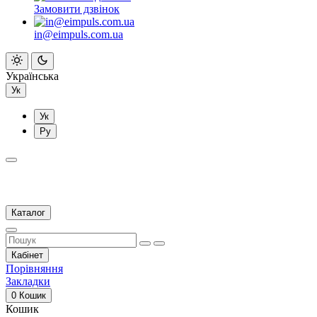
Замовити дзвінок
in@eimpuls.com.ua
Українська
Ук
Ук
Ру
Каталог
Кабінет
Порівняння
Закладки
0
Кошик
Кошик