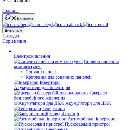
Вс - вихідний
Головна
Контакти
Дивилися
Закладки
Порівняння
Електроживлення
Сонячні панелі та
комплектуючі
Сонячні панелі
Кріплення для сонячних панелей
Інвертори
Акумулятори для інверторів
Джерело
безперебійного живлення
Акумулятори для ДБЖ
Генератори
Зарядні станції
Автомобільні інвертори
Пускозарядні пристрої
Повербанки