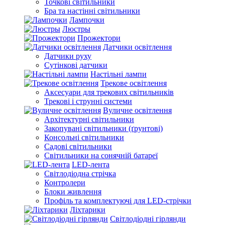
Точкові світильники
Бра та настінні світильники
Лампочки
Люстры
Прожектори
Датчики освітлення
Датчики руху
Сутінкові датчики
Настільні лампи
Трекове освітлення
Аксесуари для трекових світильників
Трекові і струнні системи
Вуличне освітлення
Архітектурні світильники
Закопувані світильники (ґрунтові)
Консольні світильники
Садові світильники
Світильники на сонячній батареї
LED-лента
Світлодіодна стрічка
Контролери
Блоки живлення
Профіль та комплектуючі для LED-стрічки
Ліхтарики
Світлодіодні гірлянди