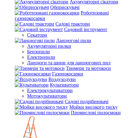
Акумуляторні сікатори
Обприскувачі
Роботизовані
газонокосарки
Садові трактори
Садовий інструмент
Секатори
Ланцюгові пили
Акумуляторні пилки
Бензопили
Електропили
Ланцюги та шини для ланцюгових пил
Тримери та мотокоси
Газонокосарки
Воздуходуви
Культиватори
Електрокультиватори
Мотокультиватори
Садові подрібнювачі
Мойки високого тиску
Промислові пилосмоки