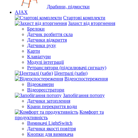
Драбини, підмостки
AJAX
Стартові комплекти
Захист від вторгнення
Брелоки
Датчик розбиття скла
Датчики відкриття
Датчики руху
Карти
Клавіатури
Модулі інтеграції
Ретранслятори (підсилювачі сигналу)
Централі (хаби)
Відеоспостереження
Відеокамери
Відеореєстратори
Запобігання потопу
Датчики затоплення
Крани перекриття води
Комфорт та
продуктивність
Вимикачі LightSwitch
Датчики якості повітря
Кнопки для вимикача