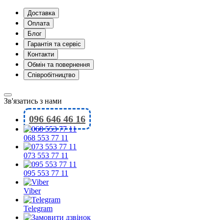
Доставка
Оплата
Блог
Гарантія та сервіс
Контакти
Обмін та повернення
Співробітництво
Зв'язатись з нами
096 646 46 16
068 553 77 11
073 553 77 11
095 553 77 11
Viber
Telegram