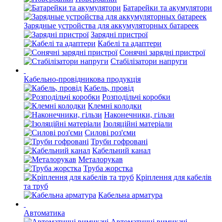
Батарейки та акумулятори
Зарядные устройства для аккумуляторных батареек
Зарядні пристрої
Кабелі та адаптери
Сонячні зарядні пристрої
Стабілізатори напруги
Кабельно-провідникова продукція
Кабель, провід
Розподільчі коробки
Клемні колодки
Наконечники, гільзи
Ізоляційні матеріали
Силові роз'єми
Труби гофровані
Кабельний канал
Металорукав
Труба жорстка
Кріплення для кабелів
та труб
Кабельна арматура
Автоматика
Автоматичні вимикачі