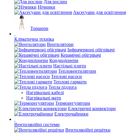
Для рослин
Нічники
Аксесуари для освітлення
Торшери
Кліматична техніка
Вентилятори
Інфрачервоні обігрівачі
Керамічні обігрівачі
Кондиціонери
Настільні плити
Тепловентилятори
Теплові насоси
Теплові гармати
Тепла підлога
Нагрівальні кабелі
Нагрівальні мати
Терморегулятори
Електричні конвектори
Електрочайники
Вентиляційні системи
Вентиляційні решітки