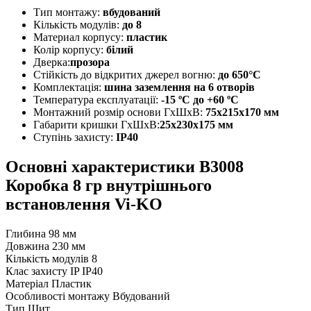
Тип монтажу:
вбудований
Кількість модулів:
до 8
Материал корпусу:
пластик
Колір корпусу:
білий
Дверка:
прозора
Стійкість до відкритих джерел вогню:
до 650°C
Комплектація:
шина заземлення на 6 отворів
Температура експлуатації:
-15 ºС до +60 ºС
Монтажний розмір основи ГхШхВ:
75х215х170 мм
Габарити кришки ГхШхВ:
25х230х175 мм
Ступінь захисту:
IP40
Основні характеристики В3008
Коробка 8 гр внутрішнього
встановлення Vi-KO
Глибина
98 мм
Довжина
230 мм
Кількість модулів
8
Клас захисту IP
IP40
Матеріал
Пластик
Особливості монтажу
Вбудований
Тип
Щит