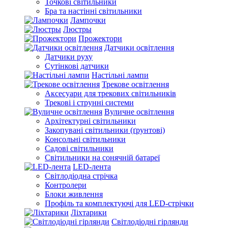
Точкові світильники
Бра та настінні світильники
Лампочки
Люстры
Прожектори
Датчики освітлення
Датчики руху
Сутінкові датчики
Настільні лампи
Трекове освітлення
Аксесуари для трекових світильників
Трекові і струнні системи
Вуличне освітлення
Архітектурні світильники
Закопувані світильники (ґрунтові)
Консольні світильники
Садові світильники
Світильники на сонячній батареї
LED-лента
Світлодіодна стрічка
Контролери
Блоки живлення
Профіль та комплектуючі для LED-стрічки
Ліхтарики
Світлодіодні гірлянди