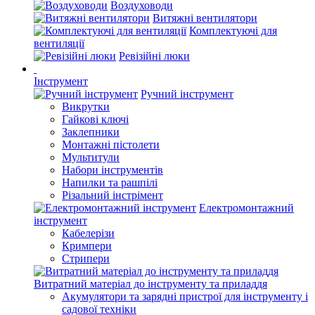
Воздуховоди
Витяжні вентилятори
Комплектуючі для
вентиляції
Ревізійні люки
Інструмент
Ручний інструмент
Викрутки
Гайкові ключі
Заклепники
Монтажні пістолети
Мультитули
Набори інструментів
Напилки та рашпілі
Різальний інстрімент
Електромонтажний
інструмент
Кабелерізи
Кримпери
Стрипери
Витратний матеріал до інструменту та приладдя
Акумулятори та зарядні пристрої для інструменту і
садової техніки