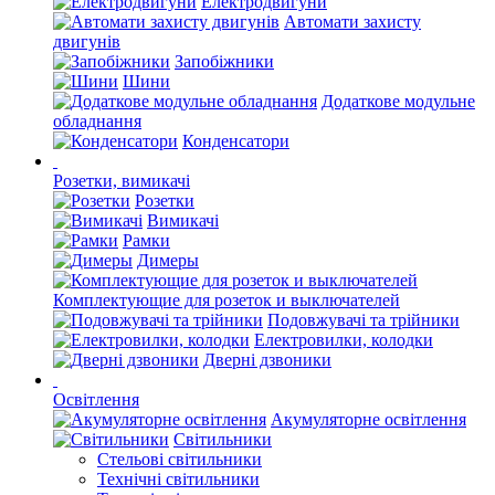
Електродвигуни
Автомати захисту
двигунів
Запобіжники
Шини
Додаткове модульне
обладнання
Конденсатори
Розетки, вимикачі
Розетки
Вимикачі
Рамки
Димеры
Комплектующие для розеток и выключателей
Подовжувачі та трійники
Електровилки, колодки
Дверні дзвоники
Освітлення
Акумуляторне освітлення
Світильники
Стельові світильники
Технічні світильники