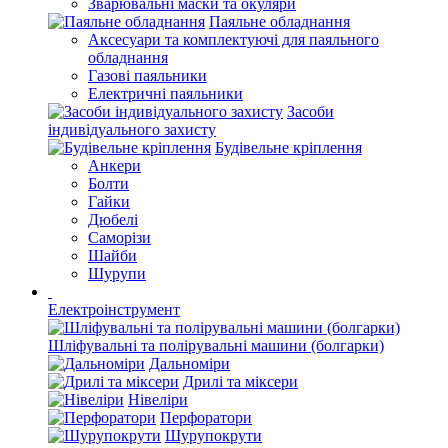
Зварювальні маски та окуляри
Паяльне обладнання
Аксесуари та комплектуючі для паяльного
обладнання
Газові паяльники
Електричні паяльники
Засоби
індивідуального захисту
Будівельне кріплення
Анкери
Болти
Гайки
Дюбелі
Саморізи
Шайби
Шурупи
Електроінструмент
Шліфувальні та полірувальні машини (болгарки)
Дальноміри
Дрилі та міксери
Нівеліри
Перфоратори
Шурупокрути