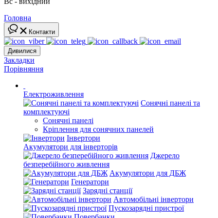
Вс - вихідний
Головна
Контакти
Дивилися
Закладки
Порівняння
Електроживлення
Сонячні панелі та
комплектуючі
Сонячні панелі
Кріплення для сонячних панелей
Інвертори
Акумулятори для інверторів
Джерело
безперебійного живлення
Акумулятори для ДБЖ
Генератори
Зарядні станції
Автомобільні інвертори
Пускозарядні пристрої
Повербанки