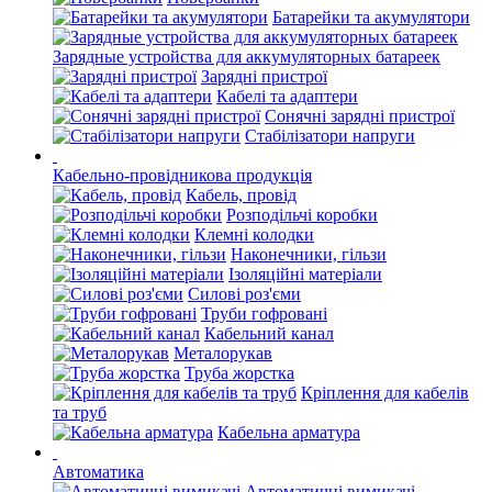
Батарейки та акумулятори
Зарядные устройства для аккумуляторных батареек
Зарядні пристрої
Кабелі та адаптери
Сонячні зарядні пристрої
Стабілізатори напруги
Кабельно-провідникова продукція
Кабель, провід
Розподільчі коробки
Клемні колодки
Наконечники, гільзи
Ізоляційні матеріали
Силові роз'єми
Труби гофровані
Кабельний канал
Металорукав
Труба жорстка
Кріплення для кабелів
та труб
Кабельна арматура
Автоматика
Автоматичні вимикачі