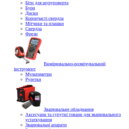
Біти для шуруповерта
Бури
Диски
Корончасті свердла
Мітчики та плашки
Свердла
Фрези
Вимірювально-розмічувальний
інструмент
Мультиметри
Рулетки
Зварювальне обладнання
Аксесуари та супутні товари для зварювального
устаткування
Зварювальні апарати