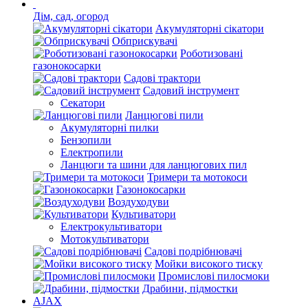
Дім, сад, огород
Акумуляторні сікатори
Обприскувачі
Роботизовані
газонокосарки
Садові трактори
Садовий інструмент
Секатори
Ланцюгові пили
Акумуляторні пилки
Бензопили
Електропили
Ланцюги та шини для ланцюгових пил
Тримери та мотокоси
Газонокосарки
Воздуходуви
Культиватори
Електрокультиватори
Мотокультиватори
Садові подрібнювачі
Мойки високого тиску
Промислові пилосмоки
Драбини, підмостки
AJAX