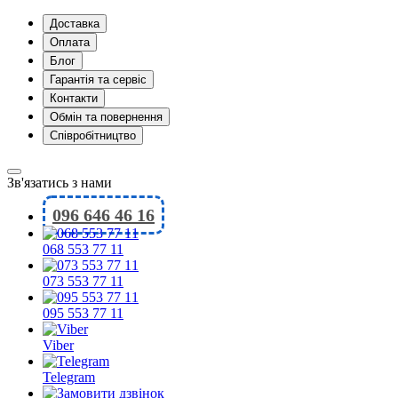
Доставка
Оплата
Блог
Гарантія та сервіс
Контакти
Обмін та повернення
Співробітництво
Зв'язатись з нами
096 646 46 16
068 553 77 11
073 553 77 11
095 553 77 11
Viber
Telegram