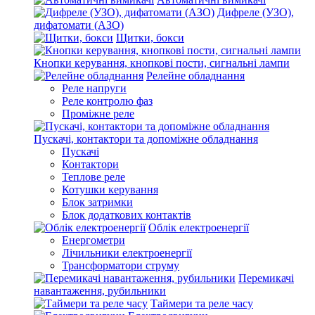
Дифреле (УЗО),
дифатомати (АЗО)
Щитки, бокси
Кнопки керування, кнопкові пости, сигнальні лампи
Релейне обладнання
Реле напруги
Реле контролю фаз
Проміжне реле
Пускачі, контактори та допоміжне обладнання
Пускачі
Контактори
Теплове реле
Котушки керування
Блок затримки
Блок додаткових контактів
Облік електроенергії
Енергометри
Лічильники електроенергії
Трансформатори струму
Перемикачі
навантаження, рубильники
Таймери та реле часу