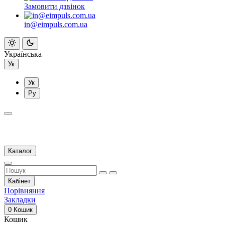
Замовити дзвінок
in@eimpuls.com.ua
Українська
Ук
Ук
Ру
Каталог
Кабінет
Порівняння
Закладки
0
Кошик
Кошик