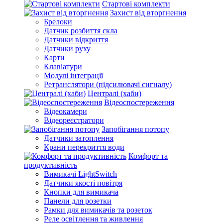
Стартові комплекти
Захист від вторгнення
Брелоки
Датчик розбиття скла
Датчики відкриття
Датчики руху
Карти
Клавіатури
Модулі інтеграції
Ретранслятори (підсилювачі сигналу)
Централі (хаби)
Відеоспостереження
Відеокамери
Відеореєстратори
Запобігання потопу
Датчики затоплення
Крани перекриття води
Комфорт та
продуктивність
Вимикачі LightSwitch
Датчики якості повітря
Кнопки для вимикача
Панели для розетки
Рамки для вимикачів та розеток
Реле освітлення та живлення