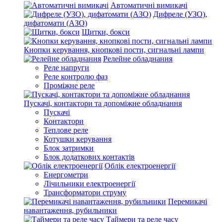
Автоматичні вимикачі
Дифреле (УЗО),
дифатомати (АЗО)
Щитки, бокси
Кнопки керування, кнопкові пости, сигнальні лампи
Релейне обладнання
Реле напруги
Реле контролю фаз
Проміжне реле
Пускачі, контактори та допоміжне обладнання
Пускачі
Контактори
Теплове реле
Котушки керування
Блок затримки
Блок додаткових контактів
Облік електроенергії
Енергометри
Лічильники електроенергії
Трансформатори струму
Перемикачі
навантаження, рубильники
Таймери та реле часу