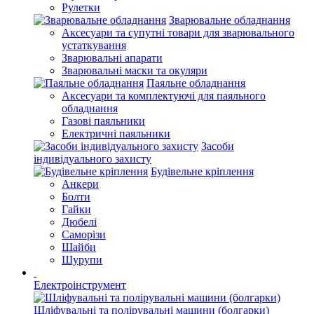
Рулетки
Зварювальне обладнання
Аксесуари та супутні товари для зварювального
устаткування
Зварювальні апарати
Зварювальні маски та окуляри
Паяльне обладнання
Аксесуари та комплектуючі для паяльного
обладнання
Газові паяльники
Електричні паяльники
Засоби
індивідуального захисту
Будівельне кріплення
Анкери
Болти
Гайки
Дюбелі
Саморізи
Шайби
Шурупи
Електроінструмент
Шліфувальні та полірувальні машини (болгарки)