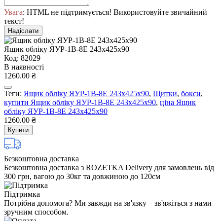
Увага
: HTML не підтримується! Використовуйте звичайний
текст!
Надіслати
Ящик облiку ЯУР-1В-8Е 243х425х90
Код: 82029
В наявності
1260.00 ₴
Теги:
Ящик облiку ЯУР-1В-8Е 243х425х90
,
Щитки
,
бокси
,
купити Ящик облiку ЯУР-1В-8Е 243х425х90
,
ціна Ящик
облiку ЯУР-1В-8Е 243х425х90
1260.00 ₴
Купити
Безкоштовна доставка
Безкоштовна доставка з ROZETKA Delivery для замовлень від
300 грн, вагою до 30кг та довжиною до 120см
Підтримка
Потрібна допомога? Ми завжди на зв'язку – зв'яжіться з нами
зручним способом.