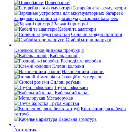
Повербанки
Батарейки та акумулятори
Зарядные устройства для аккумуляторных батареек
Зарядні пристрої
Кабелі та адаптери
Сонячні зарядні пристрої
Стабілізатори напруги
Кабельно-провідникова продукція
Кабель, провід
Розподільчі коробки
Клемні колодки
Наконечники, гільзи
Ізоляційні матеріали
Силові роз'єми
Труби гофровані
Кабельний канал
Металорукав
Труба жорстка
Кріплення для кабелів
та труб
Кабельна арматура
Автоматика