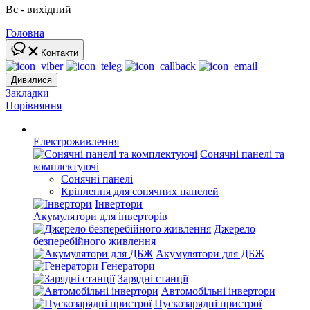
Вс - вихідний
Головна
Контакти
Дивилися
Закладки
Порівняння
Електроживлення
Сонячні панелі та
комплектуючі
Сонячні панелі
Кріплення для сонячних панелей
Інвертори
Акумулятори для інверторів
Джерело
безперебійного живлення
Акумулятори для ДБЖ
Генератори
Зарядні станції
Автомобільні інвертори
Пускозарядні пристрої