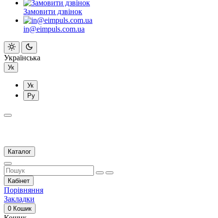
Замовити дзвінок
in@eimpuls.com.ua
Українська
Ук
Ук
Ру
Каталог
Кабінет
Порівняння
Закладки
0
Кошик
Кошик