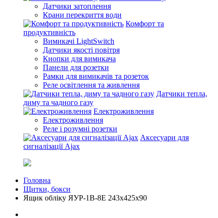
Датчики затоплення
Крани перекриття води
Комфорт та
продуктивність
Вимикачі LightSwitch
Датчики якості повітря
Кнопки для вимикача
Панели для розетки
Рамки для вимикачів та розеток
Реле освітлення та живлення
Датчики тепла,
диму та чадного газу
Електроживлення
Електроживлення
Реле і розумні розетки
Аксесуари для
сигналізації Ajax
Головна
Щитки, бокси
Ящик облiку ЯУР-1В-8Е 243х425х90