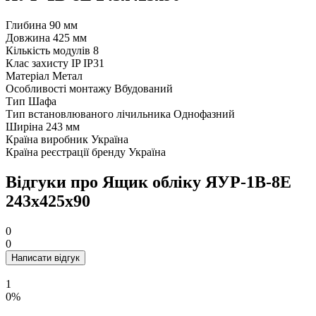
Глибина
90 мм
Довжина
425 мм
Кількість модулів
8
Клас захисту IP
IP31
Матеріал
Метал
Особливості монтажу
Вбудований
Тип
Шафа
Тип встановлюваного лічильника
Однофазний
Ширіна
243 мм
Країна виробник
Україна
Країна реєстрації бренду
Україна
Відгуки про Ящик облiку ЯУР-1В-8Е
243х425х90
0
0
Написати відгук
1
0%