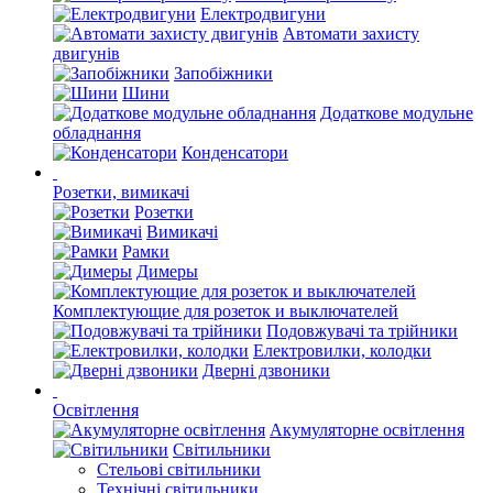
Електродвигуни
Автомати захисту
двигунів
Запобіжники
Шини
Додаткове модульне
обладнання
Конденсатори
Розетки, вимикачі
Розетки
Вимикачі
Рамки
Димеры
Комплектующие для розеток и выключателей
Подовжувачі та трійники
Електровилки, колодки
Дверні дзвоники
Освітлення
Акумуляторне освітлення
Світильники
Стельові світильники
Технічні світильники