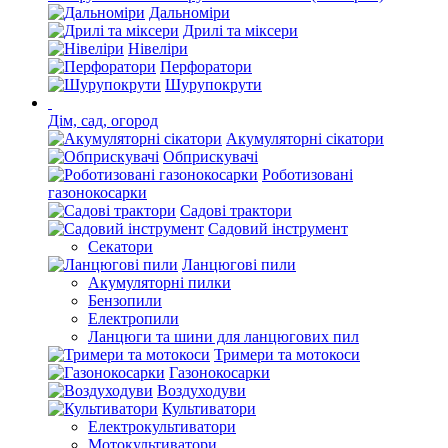
Дальноміри
Дрилі та міксери
Нівеліри
Перфоратори
Шурупокрути
Дім, сад, огород
Акумуляторні сікатори
Обприскувачі
Роботизовані
газонокосарки
Садові трактори
Садовий інструмент
Секатори
Ланцюгові пили
Акумуляторні пилки
Бензопили
Електропили
Ланцюги та шини для ланцюгових пил
Тримери та мотокоси
Газонокосарки
Воздуходуви
Культиватори
Електрокультиватори
Мотокультиватори