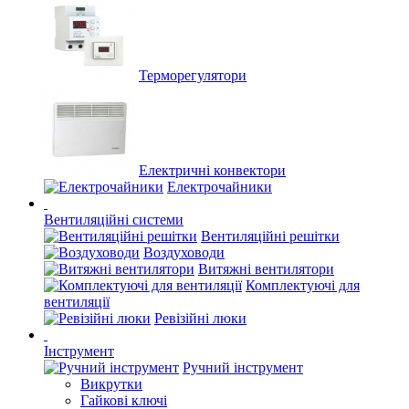
Терморегулятори
Електричні конвектори
Електрочайники
Вентиляційні системи
Вентиляційні решітки
Воздуховоди
Витяжні вентилятори
Комплектуючі для
вентиляції
Ревізійні люки
Інструмент
Ручний інструмент
Викрутки
Гайкові ключі