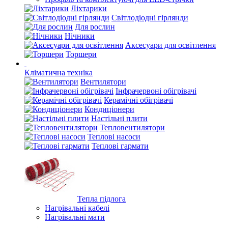
Ліхтарики
Світлодіодні гірлянди
Для рослин
Нічники
Аксесуари для освітлення
Торшери
Кліматична техніка
Вентилятори
Інфрачервоні обігрівачі
Керамічні обігрівачі
Кондиціонери
Настільні плити
Тепловентилятори
Теплові насоси
Теплові гармати
Тепла підлога
Нагрівальні кабелі
Нагрівальні мати