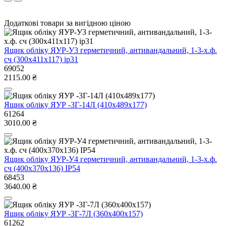
Додаткові товари за вигідною ціною
Ящик облiку ЯУР-У3 герметичний, антивандальний, 1-3-х.ф.
сч (300х411х117) ip31
69052
2115.00 ₴
Ящик облiку ЯУР -3Г-14Л (410х489х177)
61264
3010.00 ₴
Ящик облiку ЯУР-У4 герметичний, антивандальний, 1-3-х.ф.
сч (400х370х136) IP54
68453
3640.00 ₴
Ящик облiку ЯУР -3Г-7Л (360х400х157)
61262