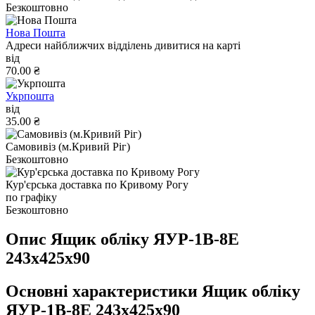
Безкоштовно
Нова Пошта
Адреси найближчих відділень дивитися на карті
від
70.00 ₴
Укрпошта
від
35.00 ₴
Самовивіз (м.Кривий Ріг)
Безкоштовно
Кур'єрська доставка по Кривому Рогу
по графіку
Безкоштовно
Опис Ящик облiку ЯУР-1В-8Е
243х425х90
Основні характеристики Ящик облiку
ЯУР-1В-8Е 243х425х90