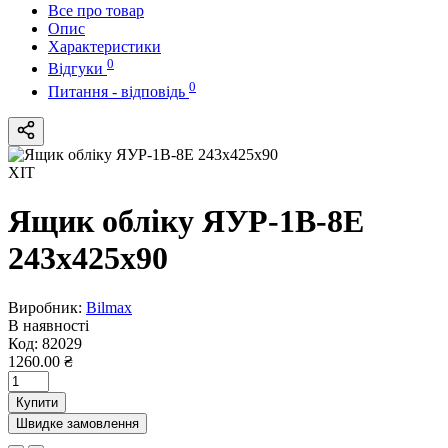
Все про товар
Опис
Характеристики
0
Відгуки
0
Питання - відповідь
ХІТ
Ящик облiку ЯУР-1В-8Е
243х425х90
Виробник:
Bilmax
В наявності
Код:
82029
1260.00 ₴
Купити
Швидке замовлення