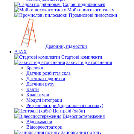
Садові подрібнювачі
Мойки високого тиску
Промислові пилосмоки
Драбини, підмостки
AJAX
Стартові комплекти
Захист від вторгнення
Брелоки
Датчик розбиття скла
Датчики відкриття
Датчики руху
Карти
Клавіатури
Модулі інтеграції
Ретранслятори (підсилювачі сигналу)
Централі (хаби)
Відеоспостереження
Відеокамери
Відеореєстратори
Запобігання потопу