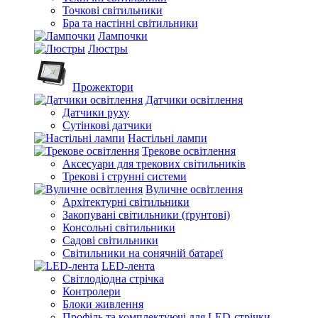
Точкові світильники
Бра та настінні світильники
Лампочки
Люстры
Прожектори
Датчики освітлення
Датчики руху
Сутінкові датчики
Настільні лампи
Трекове освітлення
Аксесуари для трекових світильників
Трекові і струнні системи
Вуличне освітлення
Архітектурні світильники
Закопувані світильники (ґрунтові)
Консольні світильники
Садові світильники
Світильники на сонячній батареї
LED-лента
Світлодіодна стрічка
Контролери
Блоки живлення
Профіль та комплектуючі для LED-стрічки