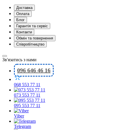
Доставка
Оплата
Блог
Гарантія та сервіс
Контакти
Обмін та повернення
Співробітництво
Зв'язатись з нами
096 646 46 16
068 553 77 11
073 553 77 11
095 553 77 11
Viber
Telegram