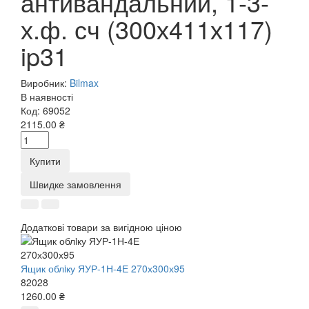
антивандальний, 1-3-
х.ф. сч (300х411х117)
ip31
Виробник:
Bilmax
В наявності
Код:
69052
2115.00 ₴
Купити
Швидке замовлення
Додаткові товари за вигідною ціною
Ящик облiку ЯУР-1Н-4Е 270х300х95
82028
1260.00 ₴