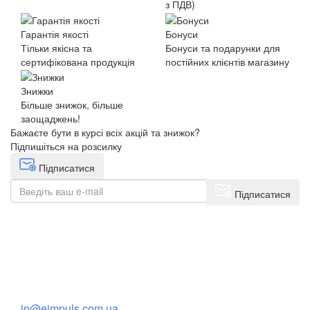
з ПДВ)
Гарантія якості
Бонуси
Тільки якісна та
Бонуси та подарунки для
сертифікована продукція
постійних клієнтів магазину
Знижки
Більше знижок, більше
заощаджень!
Бажаєте бути в курсі всіх акцій та знижок?
Підпишіться на розсилку
Підписатися
Підписатися
+38(068) 553 77 11
+38(073) 553 77 11
+38(095) 553 77 11
in@eimpuls.com.ua