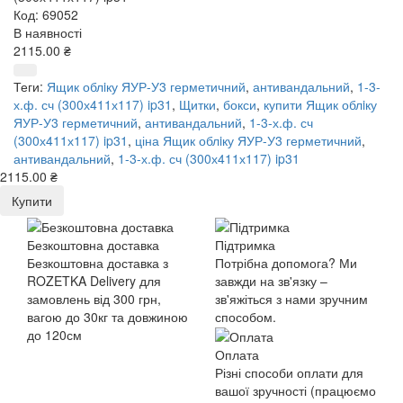
Код: 69052
В наявності
2115.00 ₴
Теги:
Ящик облiку ЯУР-У3 герметичний
,
антивандальний
,
1-3-
х.ф. сч (300х411х117) ip31
,
Щитки
,
бокси
,
купити Ящик облiку
ЯУР-У3 герметичний
,
антивандальний
,
1-3-х.ф. сч
(300х411х117) ip31
,
ціна Ящик облiку ЯУР-У3 герметичний
,
антивандальний
,
1-3-х.ф. сч (300х411х117) ip31
2115.00 ₴
Купити
Безкоштовна доставка
Підтримка
Безкоштовна доставка з
Потрібна допомога? Ми
ROZETKA Delivery для
завжди на зв'язку –
замовлень від 300 грн,
зв'яжіться з нами зручним
вагою до 30кг та довжиною
способом.
до 120см
Оплата
Різні способи оплати для
вашої зручності (працюємо