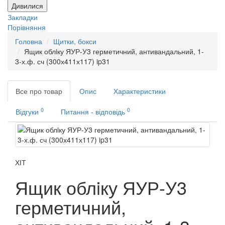
Дивилися
Закладки
Порівняння
Головна
Щитки, бокси
Ящик облiку ЯУР-У3 герметичний, антивандальний, 1-
3-х.ф. сч (300х411х117) ip31
Все про товар
Опис
Характеристики
0
0
Відгуки
Питання - відповідь
ХІТ
Ящик облiку ЯУР-У3
герметичний,