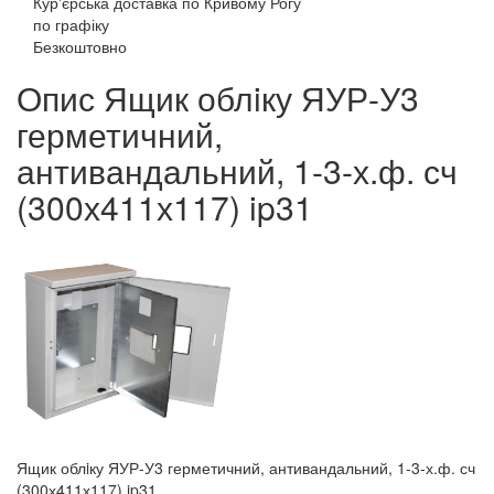
Кур'єрська доставка по Кривому Рогу
по графіку
Безкоштовно
Опис Ящик облiку ЯУР-У3
герметичний,
антивандальний, 1-3-х.ф. сч
(300х411х117) ip31
Ящик облiку ЯУР-У3 герметичний, антивандальний, 1-3-х.ф. сч
(300х411х117) ip31