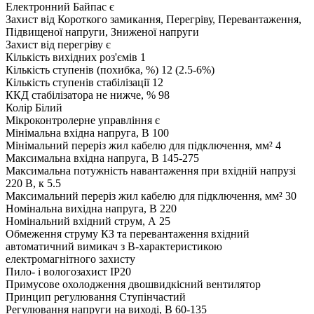
Електронний Байпас
є
Захист від
Короткого замикання, Перегріву, Перевантаження,
Підвищеної напруги, Зниженої напруги
Захист від перегріву
є
Кількість вихідних роз'ємів
1
Кількість ступенів (похибка, %)
12 (2.5-6%)
Кількість ступенів стабілізації
12
ККД стабілізатора не нижче, %
98
Колір
Білий
Мікроконтролерне управління
є
Мінімальна вхідна напруга, В
100
Мінімальний переріз жил кабелю для підключення, мм²
4
Максимальна вхідна напруга, В
145-275
Максимальна потужність навантаження при вхідній напрузі
220 В, к
5.5
Максимальний переріз жил кабелю для підключення, мм²
30
Номінальна вихідна напруга, В
220
Номінальний вхідний струм, А
25
Обмеження струму КЗ та перевантаження
вхідний
автоматичний вимикач з B-характеристикою
електромагнітного захисту
Пило- і вологозахист
IP20
Примусове охолодження
двошвидкісний вентилятор
Принцип регулювання
Ступінчастий
Регулювання напруги на виході, В
60-135