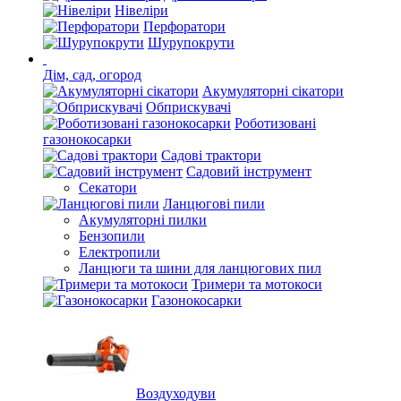
Нівеліри
Перфоратори
Шурупокрути
Дім, сад, огород
Акумуляторні сікатори
Обприскувачі
Роботизовані
газонокосарки
Садові трактори
Садовий інструмент
Секатори
Ланцюгові пили
Акумуляторні пилки
Бензопили
Електропили
Ланцюги та шини для ланцюгових пил
Тримери та мотокоси
Газонокосарки
Воздуходуви