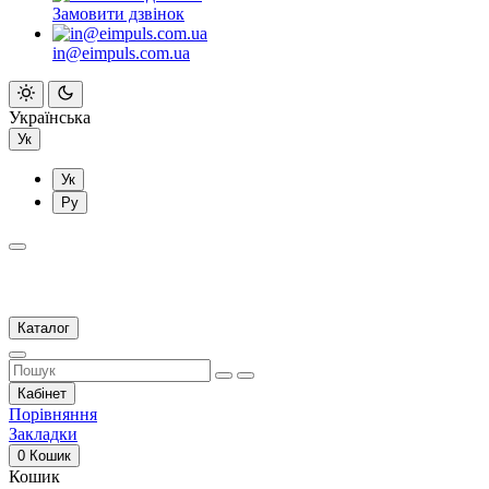
Замовити дзвінок
in@eimpuls.com.ua
Українська
Ук
Ук
Ру
Каталог
Кабінет
Порівняння
Закладки
0
Кошик
Кошик