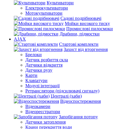
Культиватори
Електрокультиватори
Мотокультиватори
Садові подрібнювачі
Мойки високого тиску
Промислові пилосмоки
Драбини, підмостки
AJAX
Стартові комплекти
Захист від вторгнення
Брелоки
Датчик розбиття скла
Датчики відкриття
Датчики руху
Карти
Клавіатури
Модулі інтеграції
Ретранслятори (підсилювачі сигналу)
Централі (хаби)
Відеоспостереження
Відеокамери
Відеореєстратори
Запобігання потопу
Датчики затоплення
Крани перекриття води