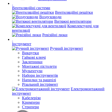
Вентиляційні системи
Вентиляційні решітки
Воздуховоди
Витяжні вентилятори
Комплектуючі для
вентиляції
Ревізійні люки
Інструмент
Ручний інструмент
Викрутки
Гайкові ключі
Заклепники
Монтажні пістолети
Мультитули
Набори інструментів
Напилки та рашпілі
Різальний інстрімент
Електромонтажний
інструмент
Кабелерізи
Кримпери
Стрипери