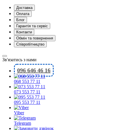
Доставка
Оплата
Блог
Гарантія та сервіс
Контакти
Обмін та повернення
Співробітництво
Зв'язатись з нами
096 646 46 16
068 553 77 11
073 553 77 11
095 553 77 11
Viber
Telegram