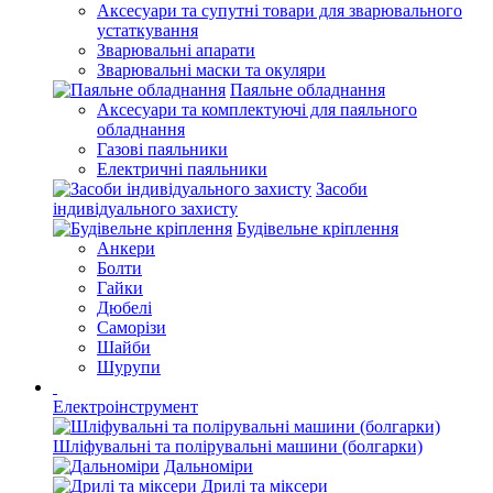
Аксесуари та супутні товари для зварювального
устаткування
Зварювальні апарати
Зварювальні маски та окуляри
Паяльне обладнання
Аксесуари та комплектуючі для паяльного
обладнання
Газові паяльники
Електричні паяльники
Засоби
індивідуального захисту
Будівельне кріплення
Анкери
Болти
Гайки
Дюбелі
Саморізи
Шайби
Шурупи
Електроінструмент
Шліфувальні та полірувальні машини (болгарки)
Дальноміри
Дрилі та міксери