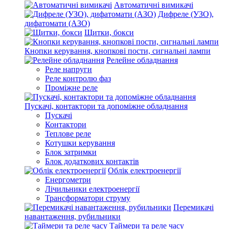
Автоматичні вимикачі
Дифреле (УЗО),
дифатомати (АЗО)
Щитки, бокси
Кнопки керування, кнопкові пости, сигнальні лампи
Релейне обладнання
Реле напруги
Реле контролю фаз
Проміжне реле
Пускачі, контактори та допоміжне обладнання
Пускачі
Контактори
Теплове реле
Котушки керування
Блок затримки
Блок додаткових контактів
Облік електроенергії
Енергометри
Лічильники електроенергії
Трансформатори струму
Перемикачі
навантаження, рубильники
Таймери та реле часу