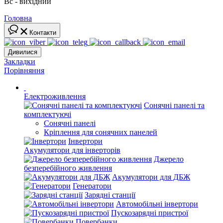
Вс - вихідний
Головна
Контакти
Дивилися
Закладки
Порівняння
Електроживлення
Сонячні панелі та
комплектуючі
Сонячні панелі
Кріплення для сонячних панелей
Інвертори
Акумулятори для інверторів
Джерело
безперебійного живлення
Акумулятори для ДБЖ
Генератори
Зарядні станції
Автомобільні інвертори
Пускозарядні пристрої
Повербанки