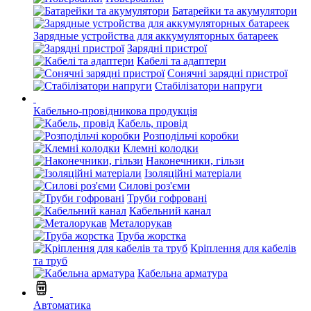
Батарейки та акумулятори
Зарядные устройства для аккумуляторных батареек
Зарядні пристрої
Кабелі та адаптери
Сонячні зарядні пристрої
Стабілізатори напруги
Кабельно-провідникова продукція
Кабель, провід
Розподільчі коробки
Клемні колодки
Наконечники, гільзи
Ізоляційні матеріали
Силові роз'єми
Труби гофровані
Кабельний канал
Металорукав
Труба жорстка
Кріплення для кабелів
та труб
Кабельна арматура
Автоматика