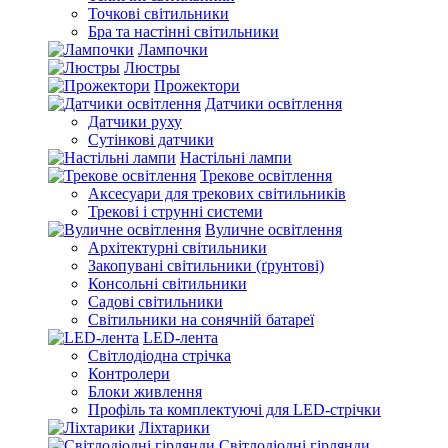
Точкові світильники
Бра та настінні світильники
Лампочки
Люстры
Прожектори
Датчики освітлення
Датчики руху
Сутінкові датчики
Настільні лампи
Трекове освітлення
Аксесуари для трекових світильників
Трекові і струнні системи
Вуличне освітлення
Архітектурні світильники
Закопувані світильники (ґрунтові)
Консольні світильники
Садові світильники
Світильники на сонячній батареї
LED-лента
Світлодіодна стрічка
Контролери
Блоки живлення
Профіль та комплектуючі для LED-стрічки
Ліхтарики
Світлодіодні гірлянди