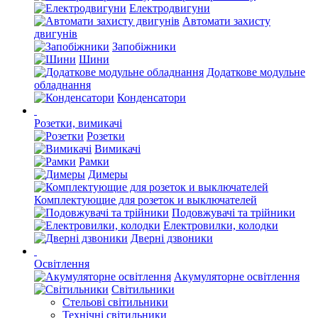
Електродвигуни
Автомати захисту
двигунів
Запобіжники
Шини
Додаткове модульне
обладнання
Конденсатори
Розетки, вимикачі
Розетки
Вимикачі
Рамки
Димеры
Комплектующие для розеток и выключателей
Подовжувачі та трійники
Електровилки, колодки
Дверні дзвоники
Освітлення
Акумуляторне освітлення
Світильники
Стельові світильники
Технічні світильники