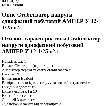
по графіку
Безкоштовно
Опис Стабілізатор напруги
однофазний побутовий АМПЕР У 12-
1/25 v2.1
Основні характеристики Стабілізатор
напруги однофазний побутовий
АМПЕР У 12-1/25 v2.1
Кількість фаз
1
Вигляд
Сімісторні (тиристорні)
Аналізатор мережі та стану стабілізатора
є
Вага, кг
21
Виконання
Навісні
Вимірювання вхідного струму та повної потужності
є
Вихідний дросель
ні
Вхідна частота, Гц
50
Вхідний дросель
є
Дисплей
З дисплеєм
Дублюючий захист від перенапруг
є