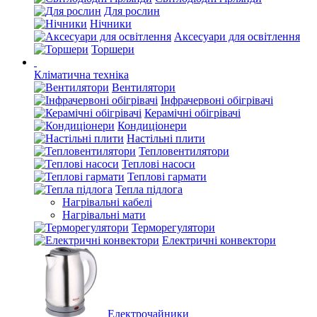
Для рослин
Нічники
Аксесуари для освітлення
Торшери
Кліматична техніка
Вентилятори
Інфрачервоні обігрівачі
Керамічні обігрівачі
Кондиціонери
Настільні плити
Тепловентилятори
Теплові насоси
Теплові гармати
Тепла підлога
Нагрівальні кабелі
Нагрівальні мати
Терморегулятори
Електричні конвектори
Електрочайники