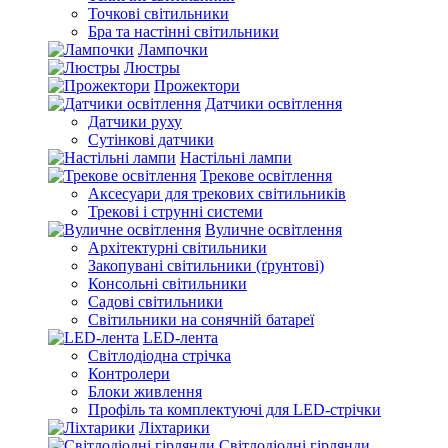
Точкові світильники
Бра та настінні світильники
Лампочки
Люстры
Прожектори
Датчики освітлення
Датчики руху
Сутінкові датчики
Настільні лампи
Трекове освітлення
Аксесуари для трекових світильників
Трекові і струнні системи
Вуличне освітлення
Архітектурні світильники
Закопувані світильники (ґрунтові)
Консольні світильники
Садові світильники
Світильники на сонячній батареї
LED-лента
Світлодіодна стрічка
Контролери
Блоки живлення
Профіль та комплектуючі для LED-стрічки
Ліхтарики
Світлодіодні гірлянди