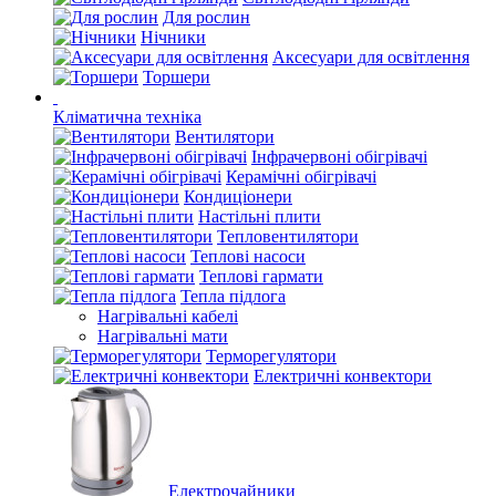
Для рослин
Нічники
Аксесуари для освітлення
Торшери
Кліматична техніка
Вентилятори
Інфрачервоні обігрівачі
Керамічні обігрівачі
Кондиціонери
Настільні плити
Тепловентилятори
Теплові насоси
Теплові гармати
Тепла підлога
Нагрівальні кабелі
Нагрівальні мати
Терморегулятори
Електричні конвектори
Електрочайники