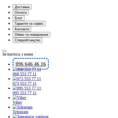
Доставка
Оплата
Блог
Гарантія та сервіс
Контакти
Обмін та повернення
Співробітництво
Зв'язатись з нами
096 646 46 16
068 553 77 11
073 553 77 11
095 553 77 11
Viber
Telegram