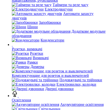
навантаження, рубильники
Таймери та реле часу
Електродвигуни
Автомати захисту
двигунів
Запобіжники
Шини
Додаткове модульне
обладнання
Конденсатори
Розетки, вимикачі
Розетки
Вимикачі
Рамки
Димеры
Комплектующие для розеток и выключателей
Подовжувачі та трійники
Електровилки, колодки
Дверні дзвоники
Освітлення
Акумуляторне освітлення
Світильники