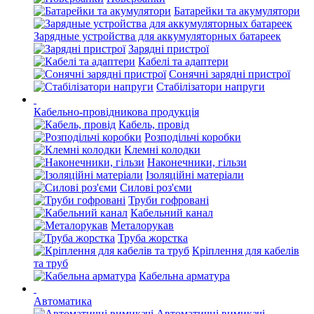
Батарейки та акумулятори
Зарядные устройства для аккумуляторных батареек
Зарядні пристрої
Кабелі та адаптери
Сонячні зарядні пристрої
Стабілізатори напруги
Кабельно-провідникова продукція
Кабель, провід
Розподільчі коробки
Клемні колодки
Наконечники, гільзи
Ізоляційні матеріали
Силові роз'єми
Труби гофровані
Кабельний канал
Металорукав
Труба жорстка
Кріплення для кабелів
та труб
Кабельна арматура
Автоматика
Автоматичні вимикачі