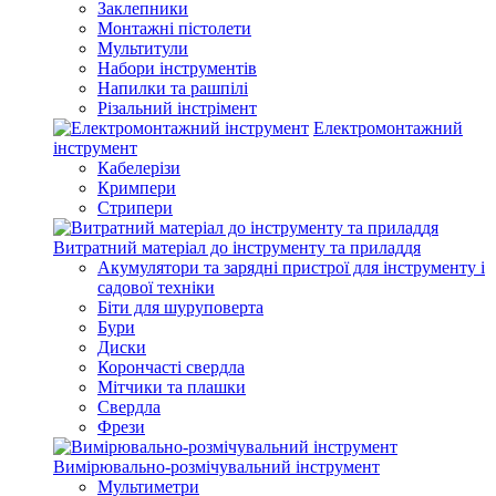
Заклепники
Монтажні пістолети
Мультитули
Набори інструментів
Напилки та рашпілі
Різальний інстрімент
Електромонтажний
інструмент
Кабелерізи
Кримпери
Стрипери
Витратний матеріал до інструменту та приладдя
Акумулятори та зарядні пристрої для інструменту і
садової техніки
Біти для шуруповерта
Бури
Диски
Корончасті свердла
Мітчики та плашки
Свердла
Фрези
Вимірювально-розмічувальний інструмент
Мультиметри