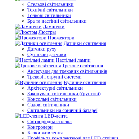
Стельові світильники
Технічні світильники
Точкові світильники
Бра та настінні світильники
Лампочки
Люстры
Прожектори
Датчики освітлення
Датчики руху
Сутінкові датчики
Настільні лампи
Трекове освітлення
Аксесуари для трекових світильників
Трекові і струнні системи
Вуличне освітлення
Архітектурні світильники
Закопувані світильники (ґрунтові)
Консольні світильники
Садові світильники
Світильники на сонячній батареї
LED-лента
Світлодіодна стрічка
Контролери
Блоки живлення
Профіль та комплектуючі для LED-стрічки