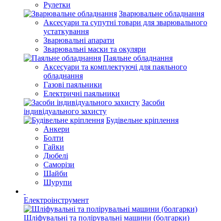
Рулетки
Зварювальне обладнання
Аксесуари та супутні товари для зварювального
устаткування
Зварювальні апарати
Зварювальні маски та окуляри
Паяльне обладнання
Аксесуари та комплектуючі для паяльного
обладнання
Газові паяльники
Електричні паяльники
Засоби
індивідуального захисту
Будівельне кріплення
Анкери
Болти
Гайки
Дюбелі
Саморізи
Шайби
Шурупи
Електроінструмент
Шліфувальні та полірувальні машини (болгарки)