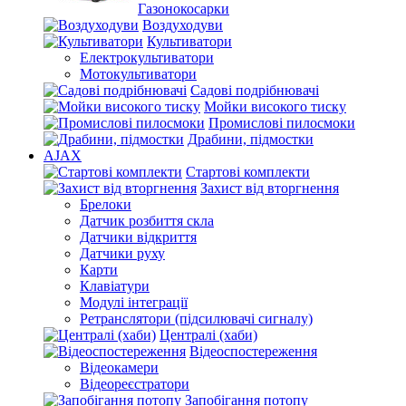
Газонокосарки
Воздуходуви
Культиватори
Електрокультиватори
Мотокультиватори
Садові подрібнювачі
Мойки високого тиску
Промислові пилосмоки
Драбини, підмостки
AJAX
Стартові комплекти
Захист від вторгнення
Брелоки
Датчик розбиття скла
Датчики відкриття
Датчики руху
Карти
Клавіатури
Модулі інтеграції
Ретранслятори (підсилювачі сигналу)
Централі (хаби)
Відеоспостереження
Відеокамери
Відеореєстратори
Запобігання потопу