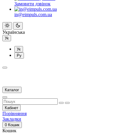
Замовити дзвінок
in@eimpuls.com.ua
Українська
Ук
Ук
Ру
Каталог
Кабінет
Порівняння
Закладки
0
Кошик
Кошик