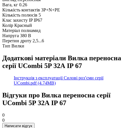
Вага, кг
0.26
Кількість контактів
3P+N+PE
Кількість полюсів
5
Клас захисту IP
IP67
Колір
Красный
Матеріал
полиамид
Напруга
380 В
Перетин дроту
2,5...6
Тип
Вилки
Додаткові матеріали Вилка переносна
серії UCombi 5P 32А IP 67
Інструкція з експлуатації Силові роз’єми серії
UCombi.pdf (4.74MB)
Відгуки про Вилка переносна серії
UCombi 5P 32А IP 67
0
0
Написати відгук