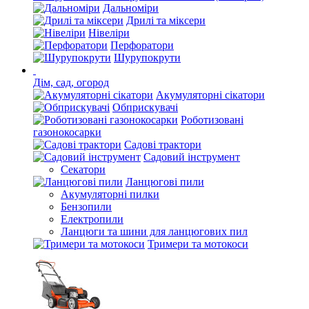
Дальноміри
Дрилі та міксери
Нівеліри
Перфоратори
Шурупокрути
Дім, сад, огород
Акумуляторні сікатори
Обприскувачі
Роботизовані
газонокосарки
Садові трактори
Садовий інструмент
Секатори
Ланцюгові пили
Акумуляторні пилки
Бензопили
Електропили
Ланцюги та шини для ланцюгових пил
Тримери та мотокоси