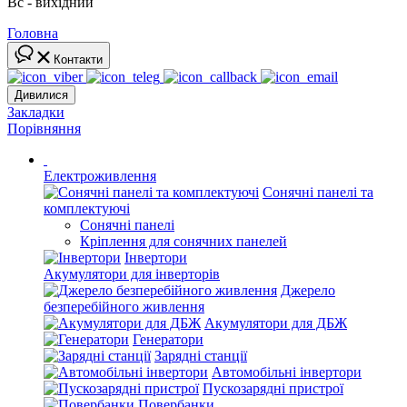
Вс - вихідний
Головна
Контакти
Дивилися
Закладки
Порівняння
Електроживлення
Сонячні панелі та
комплектуючі
Сонячні панелі
Кріплення для сонячних панелей
Інвертори
Акумулятори для інверторів
Джерело
безперебійного живлення
Акумулятори для ДБЖ
Генератори
Зарядні станції
Автомобільні інвертори
Пускозарядні пристрої
Повербанки