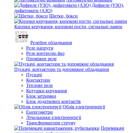
Дифреле (УЗО),
дифатомати (АЗО)
Щитки, бокси
Кнопки керування, кнопкові пости, сигнальні лампи
Релейне обладнання
Реле напруги
Реле контролю фаз
Проміжне реле
Пускачі, контактори та допоміжне обладнання
Пускачі
Контактори
Теплове реле
Котушки керування
Блок затримки
Блок додаткових контактів
Облік електроенергії
Енергометри
Лічильники електроенергії
Трансформатори струму
Перемикачі