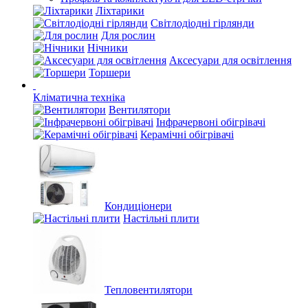
Ліхтарики
Світлодіодні гірлянди
Для рослин
Нічники
Аксесуари для освітлення
Торшери
Кліматична техніка
Вентилятори
Інфрачервоні обігрівачі
Керамічні обігрівачі
Кондиціонери
Настільні плити
Тепловентилятори