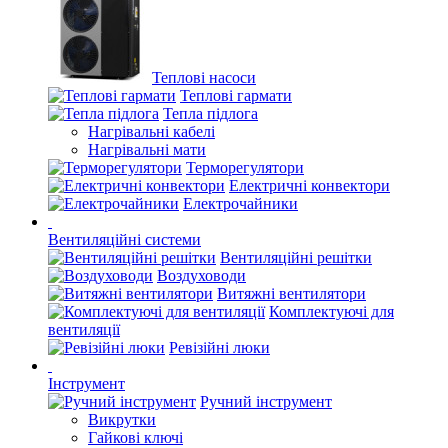
Теплові насоси
Теплові гармати
Тепла підлога
Нагрівальні кабелі
Нагрівальні мати
Терморегулятори
Електричні конвектори
Електрочайники
Вентиляційні системи
Вентиляційні решітки
Воздуховоди
Витяжні вентилятори
Комплектуючі для
вентиляції
Ревізійні люки
Інструмент
Ручний інструмент
Викрутки
Гайкові ключі