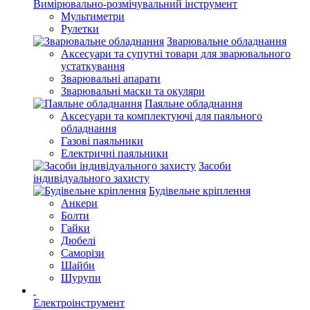
Вимірювально-розмічувальний інструмент
Мультиметри
Рулетки
Зварювальне обладнання
Аксесуари та супутні товари для зварювального
устаткування
Зварювальні апарати
Зварювальні маски та окуляри
Паяльне обладнання
Аксесуари та комплектуючі для паяльного
обладнання
Газові паяльники
Електричні паяльники
Засоби
індивідуального захисту
Будівельне кріплення
Анкери
Болти
Гайки
Дюбелі
Саморізи
Шайби
Шурупи
Електроінструмент