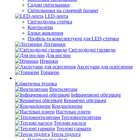
Садові світильники
Світильники на сонячній батареї
LED-лента
Світлодіодна стрічка
Контролери
Блоки живлення
Профіль та комплектуючі для LED-стрічки
Ліхтарики
Світлодіодні гірлянди
Для рослин
Нічники
Аксесуари для освітлення
Торшери
Кліматична техніка
Вентилятори
Інфрачервоні обігрівачі
Керамічні обігрівачі
Кондиціонери
Настільні плити
Тепловентилятори
Теплові насоси
Теплові гармати
Тепла підлога
Нагрівальні кабелі