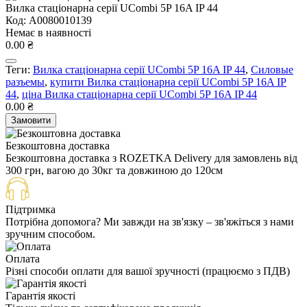
Вилка стаціонарна серії UСombi 5P 16A IP 44
Код: A0080010139
Немає в наявності
0.00 ₴
Теги:
Вилка стаціонарна серії UСombi 5P 16A IP 44
,
Силовые
разъемы
,
купити Вилка стаціонарна серії UСombi 5P 16A IP
44
,
ціна Вилка стаціонарна серії UСombi 5P 16A IP 44
0.00 ₴
Замовити
Безкоштовна доставка
Безкоштовна доставка з ROZETKA Delivery для замовлень від
300 грн, вагою до 30кг та довжиною до 120см
Підтримка
Потрібна допомога? Ми завжди на зв'язку – зв'яжіться з нами
зручним способом.
Оплата
Різні способи оплати для вашої зручності (працюємо з ПДВ)
Гарантія якості