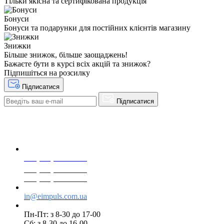
Тільки якісна та сертифікована продукція
Бонуси
Бонуси та подарунки для постійних клієнтів магазину
Знижки
Більше знижок, більше заощаджень!
Бажаєте бути в курсі всіх акцій та знижок?
Підпишіться на розсилку
Підписатися
Підписатися
+38(068) 553 77 11
+38(073) 553 77 11
+38(095) 553 77 11
in@eimpuls.com.ua
Пн-Пт: з 8-30 до 17-00
Сб: з 8-30 до 16-00