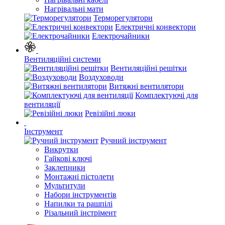
Нагрівальні мати
Терморегулятори
Електричні конвектори
Електрочайники
Вентиляційні системи
Вентиляційні решітки
Воздуховоди
Витяжні вентилятори
Комплектуючі для
вентиляції
Ревізійні люки
Інструмент
Ручний інструмент
Викрутки
Гайкові ключі
Заклепники
Монтажні пістолети
Мультитули
Набори інструментів
Напилки та рашпілі
Різальний інстрімент