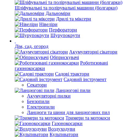
Шліфувальні та полірувальні машини (болгарки)
Дальноміри
Дрилі та міксери
Нівеліри
Перфоратори
Шурупокрути
Дім, сад, огород
Акумуляторні сікатори
Обприскувачі
Роботизовані
газонокосарки
Садові трактори
Садовий інструмент
Секатори
Ланцюгові пили
Акумуляторні пилки
Бензопили
Електропили
Ланцюги та шини для ланцюгових пил
Тримери та мотокоси
Газонокосарки
Воздуходуви
Культиватори