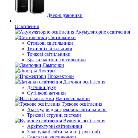
Дверні дзвоники
Освітлення
Акумуляторне освітлення
Світильники
Стельові світильники
Технічні світильники
Точкові світильники
Бра та настінні світильники
Лампочки
Люстры
Прожектори
Датчики освітлення
Датчики руху
Сутінкові датчики
Настільні лампи
Трекове освітлення
Аксесуари для трекових світильників
Трекові і струнні системи
Вуличне освітлення
Архітектурні світильники
Закопувані світильники (ґрунтові)
Консольні світильники