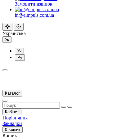
Замовити дзвінок
in@eimpuls.com.ua
Українська
Ук
Ук
Ру
Каталог
Кабінет
Порівняння
Закладки
0
Кошик
Кошик