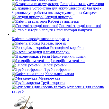
Батарейки та акумулятори
Зарядные устройства для аккумуляторных батареек
Зарядні пристрої
Кабелі та адаптери
Сонячні зарядні пристрої
Стабілізатори напруги
Кабельно-провідникова продукція
Кабель, провід
Розподільчі коробки
Клемні колодки
Наконечники, гільзи
Ізоляційні матеріали
Силові роз'єми
Труби гофровані
Кабельний канал
Металорукав
Труба жорстка
Кріплення для кабелів
та труб