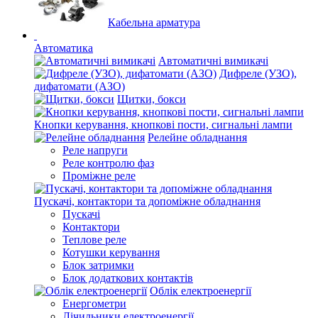
Кабельна арматура
Автоматика
Автоматичні вимикачі
Дифреле (УЗО),
дифатомати (АЗО)
Щитки, бокси
Кнопки керування, кнопкові пости, сигнальні лампи
Релейне обладнання
Реле напруги
Реле контролю фаз
Проміжне реле
Пускачі, контактори та допоміжне обладнання
Пускачі
Контактори
Теплове реле
Котушки керування
Блок затримки
Блок додаткових контактів
Облік електроенергії
Енергометри
Лічильники електроенергії