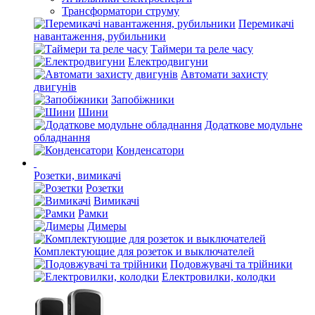
Трансформатори струму
Перемикачі
навантаження, рубильники
Таймери та реле часу
Електродвигуни
Автомати захисту
двигунів
Запобіжники
Шини
Додаткове модульне
обладнання
Конденсатори
Розетки, вимикачі
Розетки
Вимикачі
Рамки
Димеры
Комплектующие для розеток и выключателей
Подовжувачі та трійники
Електровилки, колодки