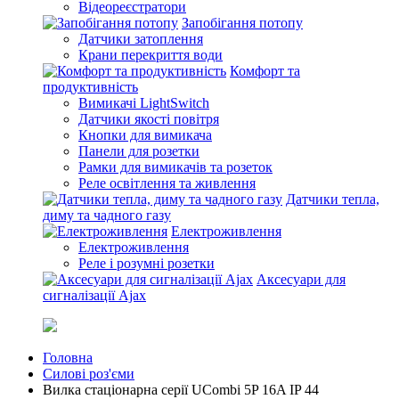
Відеореєстратори
Запобігання потопу
Датчики затоплення
Крани перекриття води
Комфорт та
продуктивність
Вимикачі LightSwitch
Датчики якості повітря
Кнопки для вимикача
Панели для розетки
Рамки для вимикачів та розеток
Реле освітлення та живлення
Датчики тепла,
диму та чадного газу
Електроживлення
Електроживлення
Реле і розумні розетки
Аксесуари для
сигналізації Ajax
Головна
Силові роз'єми
Вилка стаціонарна серії UСombi 5P 16A IP 44