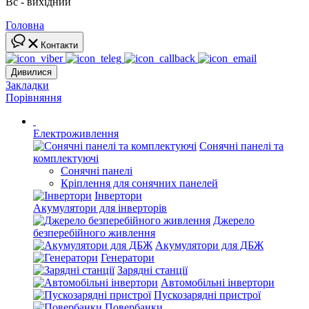
Вс - вихідний
Головна
Контакти
Дивилися
Закладки
Порівняння
Електроживлення
Сонячні панелі та
комплектуючі
Сонячні панелі
Кріплення для сонячних панелей
Інвертори
Акумулятори для інверторів
Джерело
безперебійного живлення
Акумулятори для ДБЖ
Генератори
Зарядні станції
Автомобільні інвертори
Пускозарядні пристрої
Повербанки