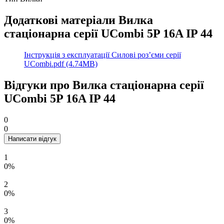
Додаткові матеріали Вилка
стаціонарна серії UСombi 5P 16A IP 44
Інструкція з експлуатації Силові роз’єми серії
UCombi.pdf (4.74MB)
Відгуки про Вилка стаціонарна серії
UСombi 5P 16A IP 44
0
0
Написати відгук
1
0%
2
0%
3
0%