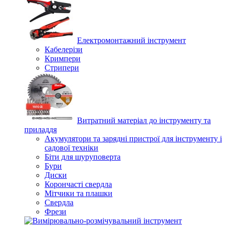
Електромонтажний інструмент
Кабелерізи
Кримпери
Стрипери
Витратний матеріал до інструменту та
приладдя
Акумулятори та зарядні пристрої для інструменту і
садової техніки
Біти для шуруповерта
Бури
Диски
Корончасті свердла
Мітчики та плашки
Свердла
Фрези