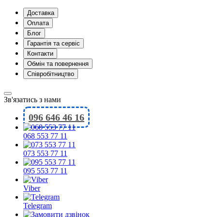
Доставка
Оплата
Блог
Гарантія та сервіс
Контакти
Обмін та повернення
Співробітництво
Зв'язатись з нами
096 646 46 16
068 553 77 11
073 553 77 11
095 553 77 11
Viber
Telegram