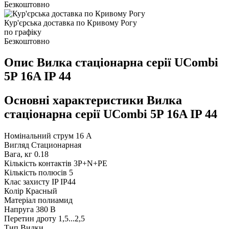
Безкоштовно
Кур'єрська доставка по Кривому Рогу
по графіку
Безкоштовно
Опис Вилка стаціонарна серії UСombi
5P 16A IP 44
Основні характеристики Вилка
стаціонарна серії UСombi 5P 16A IP 44
Номінальний струм
16 А
Вигляд
Стационарная
Вага, кг
0.18
Кількість контактів
3P+N+PE
Кількість полюсів
5
Клас захисту IP
IP44
Колір
Красный
Матеріал
полиамид
Напруга
380 В
Перетин дроту
1,5...2,5
Тип
Вилки