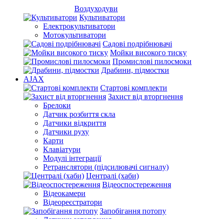
Воздуходуви
Культиватори
Електрокультиватори
Мотокультиватори
Садові подрібнювачі
Мойки високого тиску
Промислові пилосмоки
Драбини, підмостки
AJAX
Стартові комплекти
Захист від вторгнення
Брелоки
Датчик розбиття скла
Датчики відкриття
Датчики руху
Карти
Клавіатури
Модулі інтеграції
Ретранслятори (підсилювачі сигналу)
Централі (хаби)
Відеоспостереження
Відеокамери
Відеореєстратори
Запобігання потопу