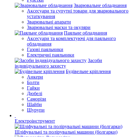
Зварювальне обладнання
Аксесуари та супутні товари для зварювального
устаткування
Зварювальні апарати
Зварювальні маски та окуляри
Паяльне обладнання
Аксесуари та комплектуючі для паяльного
обладнання
Газові паяльники
Електричні паяльники
Засоби
індивідуального захисту
Будівельне кріплення
Анкери
Болти
Гайки
Дюбелі
Саморізи
Шайби
Шурупи
Електроінструмент
Шліфувальні та полірувальні машини (болгарки)