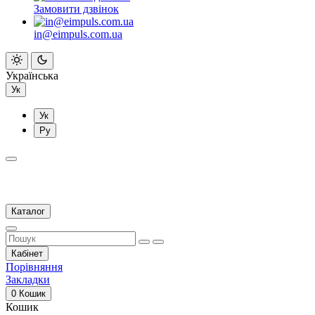
Замовити дзвінок
in@eimpuls.com.ua
Українська
Ук
Ук
Ру
Каталог
Кабінет
Порівняння
Закладки
0
Кошик
Кошик