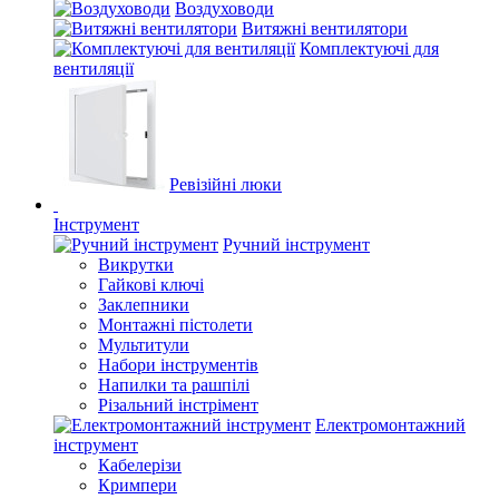
Воздуховоди
Витяжні вентилятори
Комплектуючі для
вентиляції
Ревізійні люки
Інструмент
Ручний інструмент
Викрутки
Гайкові ключі
Заклепники
Монтажні пістолети
Мультитули
Набори інструментів
Напилки та рашпілі
Різальний інстрімент
Електромонтажний
інструмент
Кабелерізи
Кримпери