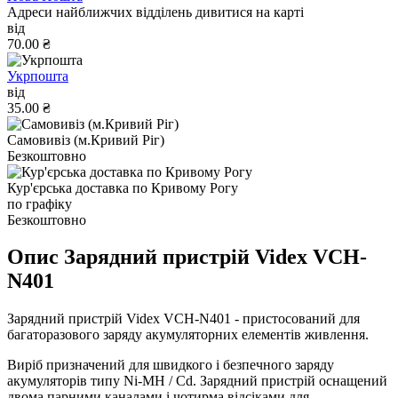
Адреси найближчих відділень дивитися на карті
від
70.00 ₴
Укрпошта
від
35.00 ₴
Самовивіз (м.Кривий Ріг)
Безкоштовно
Кур'єрська доставка по Кривому Рогу
по графіку
Безкоштовно
Опис Зарядний пристрій Videx VCH-
N401
Зарядний пристрій Videx VCH-N401 - пристосований для
багаторазового заряду акумуляторних елементів живлення.
Виріб призначений для швидкого і безпечного заряду
акумуляторів типу Ni-MH / Cd. Зарядний пристрій оснащений
двома парними каналами і чотирма відсіками для