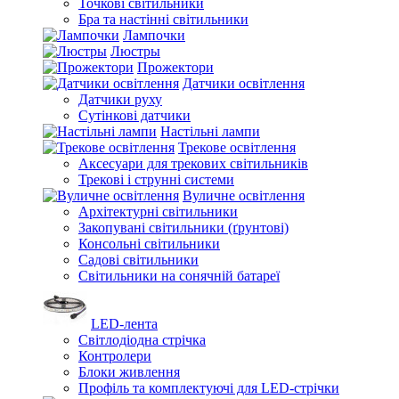
Точкові світильники
Бра та настінні світильники
Лампочки
Люстры
Прожектори
Датчики освітлення
Датчики руху
Сутінкові датчики
Настільні лампи
Трекове освітлення
Аксесуари для трекових світильників
Трекові і струнні системи
Вуличне освітлення
Архітектурні світильники
Закопувані світильники (ґрунтові)
Консольні світильники
Садові світильники
Світильники на сонячній батареї
LED-лента
Світлодіодна стрічка
Контролери
Блоки живлення
Профіль та комплектуючі для LED-стрічки