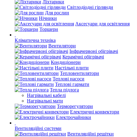
Ліхтарики
Світлодіодні гірлянди
Для рослин
Нічники
Аксесуари для освітлення
Торшери
Кліматична техніка
Вентилятори
Інфрачервоні обігрівачі
Керамічні обігрівачі
Кондиціонери
Настільні плити
Тепловентилятори
Теплові насоси
Теплові гармати
Тепла підлога
Нагрівальні кабелі
Нагрівальні мати
Терморегулятори
Електричні конвектори
Електрочайники
Вентиляційні системи
Вентиляційні решітки