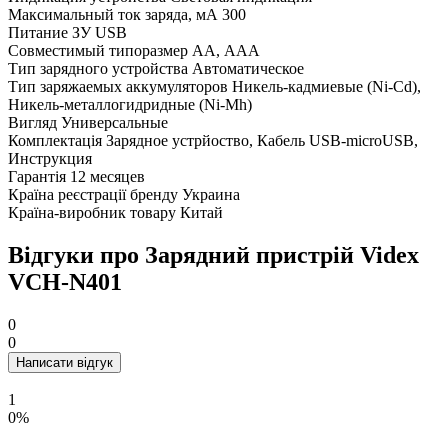
Максимальный ток заряда, мА
300
Питание ЗУ
USB
Совместимый типоразмер
АА, ААА
Тип зарядного устройства
Автоматическое
Тип заряжаемых аккумуляторов
Никель-кадмиевые (Ni-Cd),
Никель-металлогидридные (Ni-Mh)
Вигляд
Универсальные
Комплектація
Зарядное устрйоство, Кабель USB-microUSB,
Инструкция
Гарантія
12 месяцев
Країна реєстрації бренду
Украина
Країна-виробник товару
Китай
Відгуки про Зарядний пристрій Videx
VCH-N401
0
0
Написати відгук
1
0%