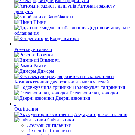
Електродвигуни
Автомати захисту
двигунів
Запобіжники
Шини
Додаткове модульне
обладнання
Конденсатори
Розетки, вимикачі
Розетки
Вимикачі
Рамки
Димеры
Комплектующие для розеток и выключателей
Подовжувачі та трійники
Електровилки, колодки
Дверні дзвоники
Освітлення
Акумуляторне освітлення
Світильники
Стельові світильники
Технічні світильники