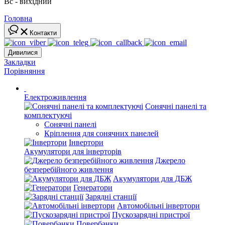
Вс - вихідний
Головна
Контакти
Дивилися
Закладки
Порівняння
Електроживлення
Сонячні панелі та
комплектуючі
Сонячні панелі
Кріплення для сонячних панелей
Інвертори
Акумулятори для інверторів
Джерело
безперебійного живлення
Акумулятори для ДБЖ
Генератори
Зарядні станції
Автомобільні інвертори
Пускозарядні пристрої
Повербанки