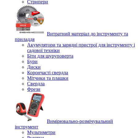
Стрипери
Витратний матеріал до інструменту та
приладдя
Акумулятори та зарядні пристрої для інструменту і
садової техніки
Біти для шуруповерта
Бури
Диски
Корончасті свердла
Мітчики та плашки
Свердла
Фрези
Вимірювально-розмічувальний
інструмент
Мультиметри
Рулетки