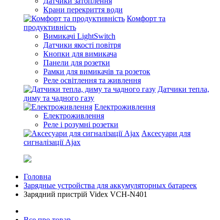
Датчики затоплення
Крани перекриття води
Комфорт та
продуктивність
Вимикачі LightSwitch
Датчики якості повітря
Кнопки для вимикача
Панели для розетки
Рамки для вимикачів та розеток
Реле освітлення та живлення
Датчики тепла,
диму та чадного газу
Електроживлення
Електроживлення
Реле і розумні розетки
Аксесуари для
сигналізації Ajax
Головна
Зарядные устройства для аккумуляторных батареек
Зарядний пристрій Videx VCH-N401
Все про товар