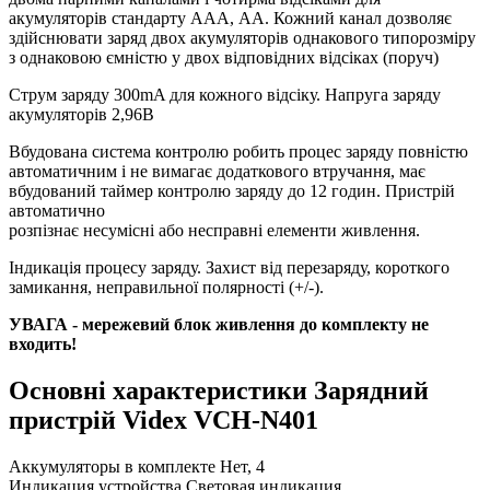
акумуляторів стандарту ААА, АА. Кожний канал дозволяє
здійснювати заряд двох акумуляторів однакового типорозміру
з однаковою ємністю у двох відповідних відсіках (поруч)
Струм заряду 300mA для кожного відсіку. Напруга заряду
акумуляторів 2,96В
Вбудована система контролю робить процес заряду повністю
автоматичним і не вимагає додаткового втручання, має
вбудований таймер контролю заряду до 12 годин. Пристрій
автоматично
розпізнає несумісні або несправні елементи живлення.
Індикація процесу заряду. Захист від перезаряду, короткого
замикання, неправильної полярності (+/-).
УВАГА - мережевий блок живлення до комплекту не
входить!
Основні характеристики Зарядний
пристрій Videx VCH-N401
Аккумуляторы в комплекте
Нет, 4
Индикация устройства
Световая индикация