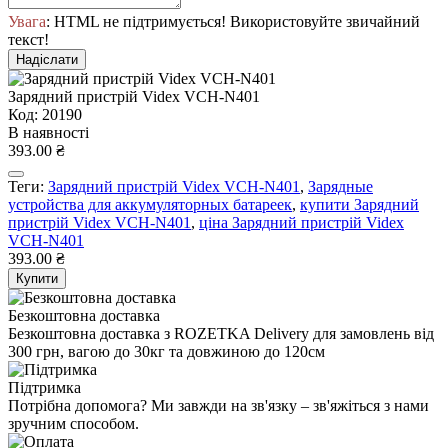
Увага
: HTML не підтримується! Використовуйте звичайний
текст!
Надіслати
Зарядний пристрій Videx VCH-N401
Код: 20190
В наявності
393.00 ₴
Теги:
Зарядний пристрій Videx VCH-N401
,
Зарядные
устройства для аккумуляторных батареек
,
купити Зарядний
пристрій Videx VCH-N401
,
ціна Зарядний пристрій Videx
VCH-N401
393.00 ₴
Купити
Безкоштовна доставка
Безкоштовна доставка з ROZETKA Delivery для замовлень від
300 грн, вагою до 30кг та довжиною до 120см
Підтримка
Потрібна допомога? Ми завжди на зв'язку – зв'яжіться з нами
зручним способом.