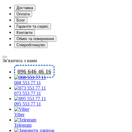
Доставка
Оплата
Блог
Гарантія та сервіс
Контакти
Обмін та повернення
Співробітництво
Зв'язатись з нами
096 646 46 16
068 553 77 11
073 553 77 11
095 553 77 11
Viber
Telegram