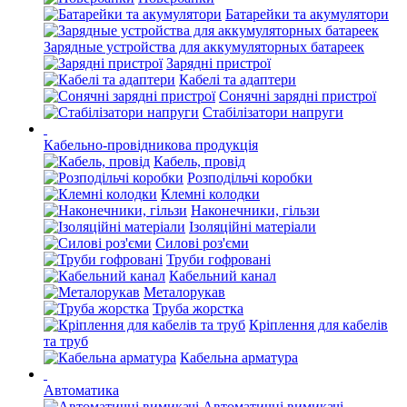
Батарейки та акумулятори
Зарядные устройства для аккумуляторных батареек
Зарядні пристрої
Кабелі та адаптери
Сонячні зарядні пристрої
Стабілізатори напруги
Кабельно-провідникова продукція
Кабель, провід
Розподільчі коробки
Клемні колодки
Наконечники, гільзи
Ізоляційні матеріали
Силові роз'єми
Труби гофровані
Кабельний канал
Металорукав
Труба жорстка
Кріплення для кабелів
та труб
Кабельна арматура
Автоматика
Автоматичні вимикачі