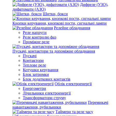
Дифреле (УЗО),
дифатомати (АЗО)
Щитки, бокси
Кнопки керування, кнопкові пости, сигнальні лампи
Релейне обладнання
Реле напруги
Реле контролю фаз
Проміжне реле
Пускачі, контактори та допоміжне обладнання
Пускачі
Контактори
Теплове реле
Котушки керування
Блок затримки
Блок додаткових контактів
Облік електроенергії
Енергометри
Лічильники електроенергії
Трансформатори струму
Перемикачі
навантаження, рубильники
Таймери та реле часу