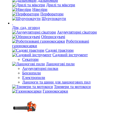
Дальноміри
Дрилі та міксери
Нівеліри
Перфоратори
Шурупокрути
Дім, сад, огород
Акумуляторні сікатори
Обприскувачі
Роботизовані
газонокосарки
Садові трактори
Садовий інструмент
Секатори
Ланцюгові пили
Акумуляторні пилки
Бензопили
Електропили
Ланцюги та шини для ланцюгових пил
Тримери та мотокоси
Газонокосарки