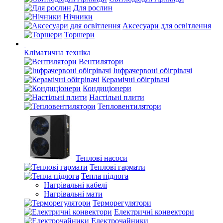
Для рослин
Нічники
Аксесуари для освітлення
Торшери
Кліматична техніка
Вентилятори
Інфрачервоні обігрівачі
Керамічні обігрівачі
Кондиціонери
Настільні плити
Тепловентилятори
Теплові насоси
Теплові гармати
Тепла підлога
Нагрівальні кабелі
Нагрівальні мати
Терморегулятори
Електричні конвектори
Електрочайники