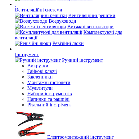
Вентиляційні системи
Вентиляційні решітки
Воздуховоди
Витяжні вентилятори
Комплектуючі для
вентиляції
Ревізійні люки
Інструмент
Ручний інструмент
Викрутки
Гайкові ключі
Заклепники
Монтажні пістолети
Мультитули
Набори інструментів
Напилки та рашпілі
Різальний інстрімент
Електромонтажний інструмент