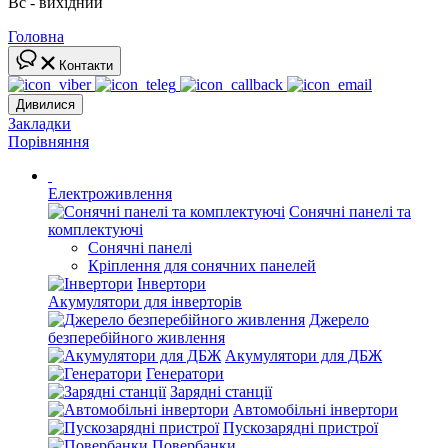
Вс - вихідний
Головна
Контакти
Дивилися
Закладки
Порівняння
Електроживлення
Сонячні панелі та
комплектуючі
Сонячні панелі
Кріплення для сонячних панелей
Інвертори
Акумулятори для інверторів
Джерело
безперебійного живлення
Акумулятори для ДБЖ
Генератори
Зарядні станції
Автомобільні інвертори
Пускозарядні пристрої
Повербанки