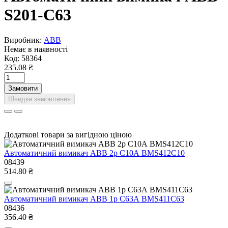
S201-С63
Виробник:
ABB
Немає в наявності
Код:
58364
235.08 ₴
Замовити
Швидке замовлення
Додаткові товари за вигідною ціною
Автоматичний вимикач ABB 2р С10А BMS412C10
08439
514.80 ₴
Автоматичний вимикач ABB 1р С63А BMS411C63
08436
356.40 ₴