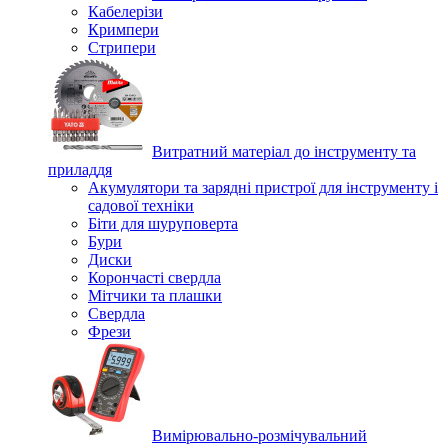
Кабелерізи
Кримпери
Стрипери
Витратний матеріал до інструменту та
приладдя
Акумулятори та зарядні пристрої для інструменту і
садової техніки
Біти для шуруповерта
Бури
Диски
Корончасті свердла
Мітчики та плашки
Свердла
Фрези
Вимірювально-розмічувальний