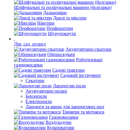
Шліфувальні та полірувальні машини (болгарки)
Дальноміри
Дрилі та міксери
Нівеліри
Перфоратори
Шурупокрути
Дім, сад, огород
Акумуляторні сікатори
Обприскувачі
Роботизовані
газонокосарки
Садові трактори
Садовий інструмент
Секатори
Ланцюгові пили
Акумуляторні пилки
Бензопили
Електропили
Ланцюги та шини для ланцюгових пил
Тримери та мотокоси
Газонокосарки
Воздуходуви
Культиватори