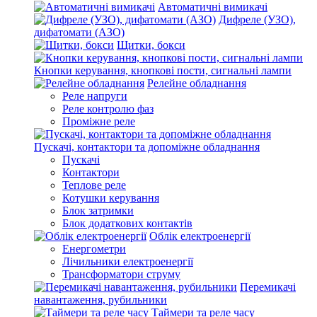
Автоматичні вимикачі
Дифреле (УЗО),
дифатомати (АЗО)
Щитки, бокси
Кнопки керування, кнопкові пости, сигнальні лампи
Релейне обладнання
Реле напруги
Реле контролю фаз
Проміжне реле
Пускачі, контактори та допоміжне обладнання
Пускачі
Контактори
Теплове реле
Котушки керування
Блок затримки
Блок додаткових контактів
Облік електроенергії
Енергометри
Лічильники електроенергії
Трансформатори струму
Перемикачі
навантаження, рубильники
Таймери та реле часу