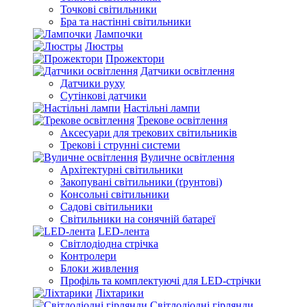
Точкові світильники
Бра та настінні світильники
Лампочки
Люстры
Прожектори
Датчики освітлення
Датчики руху
Сутінкові датчики
Настільні лампи
Трекове освітлення
Аксесуари для трекових світильників
Трекові і струнні системи
Вуличне освітлення
Архітектурні світильники
Закопувані світильники (ґрунтові)
Консольні світильники
Садові світильники
Світильники на сонячній батареї
LED-лента
Світлодіодна стрічка
Контролери
Блоки живлення
Профіль та комплектуючі для LED-стрічки
Ліхтарики
Світлодіодні гірлянди