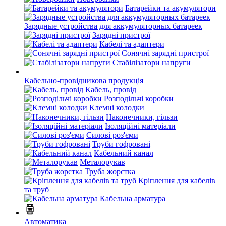
Батарейки та акумулятори
Зарядные устройства для аккумуляторных батареек
Зарядні пристрої
Кабелі та адаптери
Сонячні зарядні пристрої
Стабілізатори напруги
Кабельно-провідникова продукція
Кабель, провід
Розподільчі коробки
Клемні колодки
Наконечники, гільзи
Ізоляційні матеріали
Силові роз'єми
Труби гофровані
Кабельний канал
Металорукав
Труба жорстка
Кріплення для кабелів
та труб
Кабельна арматура
Автоматика