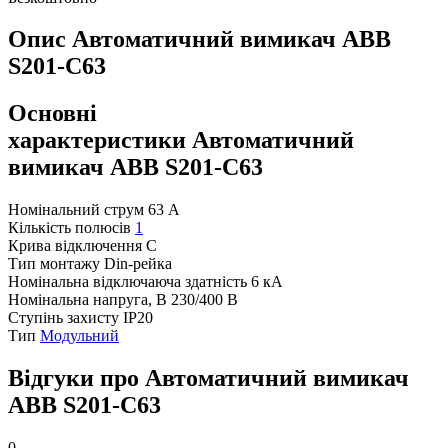
Опис Автоматичний вимикач ABB
S201-С63
Основні
характеристики Автоматичний
вимикач ABB S201-С63
Номінальний струм
63 А
Кількість полюсів
1
Крива відключення
C
Тип монтажу
Din-рейка
Номінальна відключаюча здатність
6 кА
Номінальна напруга, В
230/400 В
Ступінь захисту
IP20
Тип
Модульний
Відгуки про Автоматичний вимикач
ABB S201-С63
0