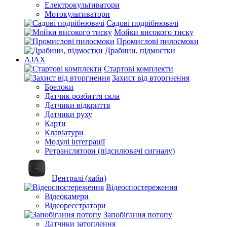
Електрокультиватори
Мотокультиватори
Садові подрібнювачі
Мойки високого тиску
Промислові пилосмоки
Драбини, підмостки
AJAX
Стартові комплекти
Захист від вторгнення
Брелоки
Датчик розбиття скла
Датчики відкриття
Датчики руху
Карти
Клавіатури
Модулі інтеграції
Ретранслятори (підсилювачі сигналу)
Централі (хаби)
Відеоспостереження
Відеокамери
Відеореєстратори
Запобігання потопу
Датчики затоплення