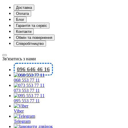
Доставка
Оплата
Блог
Гарантія та сервіс
Контакти
Обмін та повернення
Співробітництво
Зв'язатись з нами
096 646 46 16
068 553 77 11
073 553 77 11
095 553 77 11
Viber
Telegram