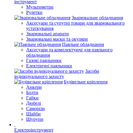
інструмент
Мультиметри
Рулетки
Зварювальне обладнання
Аксесуари та супутні товари для зварювального
устаткування
Зварювальні апарати
Зварювальні маски та окуляри
Паяльне обладнання
Аксесуари та комплектуючі для паяльного
обладнання
Газові паяльники
Електричні паяльники
Засоби
індивідуального захисту
Будівельне кріплення
Анкери
Болти
Гайки
Дюбелі
Саморізи
Шайби
Шурупи
Електроінструмент