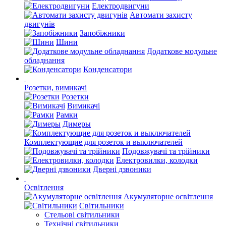
Електродвигуни
Автомати захисту
двигунів
Запобіжники
Шини
Додаткове модульне
обладнання
Конденсатори
Розетки, вимикачі
Розетки
Вимикачі
Рамки
Димеры
Комплектующие для розеток и выключателей
Подовжувачі та трійники
Електровилки, колодки
Дверні дзвоники
Освітлення
Акумуляторне освітлення
Світильники
Стельові світильники
Технічні світильники