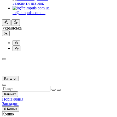
Замовити дзвінок
in@eimpuls.com.ua
Українська
Ук
Ук
Ру
Каталог
Кабінет
Порівняння
Закладки
0
Кошик
Кошик