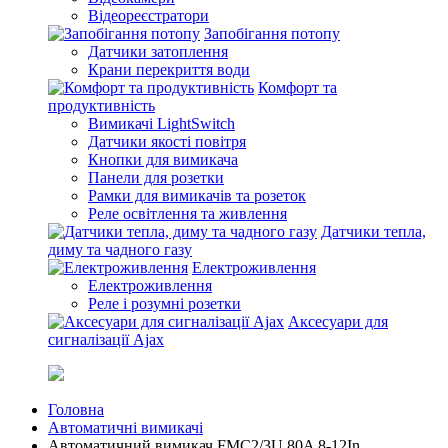
Відеореєстратори
Запобігання потопу
Датчики затоплення
Крани перекриття води
Комфорт та
продуктивність
Вимикачі LightSwitch
Датчики якості повітря
Кнопки для вимикача
Панели для розетки
Рамки для вимикачів та розеток
Реле освітлення та живлення
Датчики тепла,
диму та чадного газу
Електроживлення
Електроживлення
Реле і розумні розетки
Аксесуари для
сигналізації Ajax
Головна
Автоматичні вимикачі
Автоматичний вимикач FMC2/3U 80A 8-12In