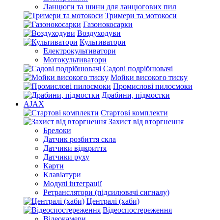
Ланцюги та шини для ланцюгових пил
Тримери та мотокоси
Газонокосарки
Воздуходуви
Культиватори
Електрокультиватори
Мотокультиватори
Садові подрібнювачі
Мойки високого тиску
Промислові пилосмоки
Драбини, підмостки
AJAX
Стартові комплекти
Захист від вторгнення
Брелоки
Датчик розбиття скла
Датчики відкриття
Датчики руху
Карти
Клавіатури
Модулі інтеграції
Ретранслятори (підсилювачі сигналу)
Централі (хаби)
Відеоспостереження
Відеокамери