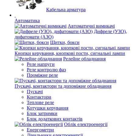
Кабельна арматура
Автоматика
Автоматичні вимикачі
Дифреле (УЗО),
дифатомати (АЗО)
Щитки, бокси
Кнопки керування, кнопкові пости, сигнальні лампи
Релейне обладнання
Реле напруги
Реле контролю фаз
Проміжне реле
Пускачі, контактори та допоміжне обладнання
Пускачі
Контактори
Теплове реле
Котушки керування
Блок затримки
Блок додаткових контактів
Облік електроенергії
Енергометри
Лічильники електроенергії