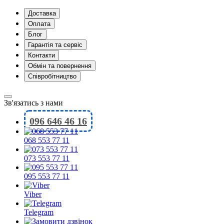
Доставка
Оплата
Блог
Гарантія та сервіс
Контакти
Обмін та повернення
Співробітництво
Зв'язатись з нами
096 646 46 16
068 553 77 11
073 553 77 11
095 553 77 11
Viber
Telegram