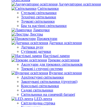
Акумуляторне освітлення
Світильники
Стельові світильники
Технічні світильники
Точкові світильники
Бра та настінні світильники
Лампочки
Люстры
Прожектори
Датчики освітлення
Датчики руху
Сутінкові датчики
Настільні лампи
Трекове освітлення
Аксесуари для трекових світильників
Трекові і струнні системи
Вуличне освітлення
Архітектурні світильники
Закопувані світильники (ґрунтові)
Консольні світильники
Садові світильники
Світильники на сонячній батареї
LED-лента
Світлодіодна стрічка