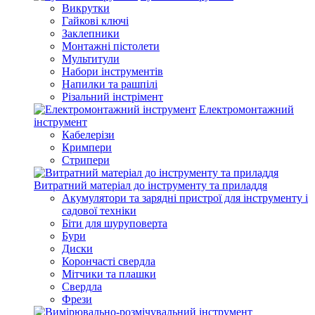
Викрутки
Гайкові ключі
Заклепники
Монтажні пістолети
Мультитули
Набори інструментів
Напилки та рашпілі
Різальний інстрімент
Електромонтажний
інструмент
Кабелерізи
Кримпери
Стрипери
Витратний матеріал до інструменту та приладдя
Акумулятори та зарядні пристрої для інструменту і
садової техніки
Біти для шуруповерта
Бури
Диски
Корончасті свердла
Мітчики та плашки
Свердла
Фрези