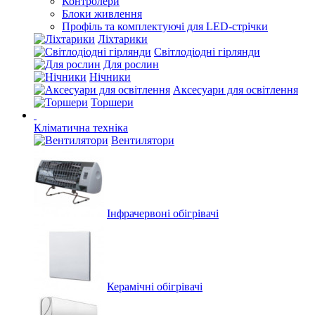
Контролери
Блоки живлення
Профіль та комплектуючі для LED-стрічки
Ліхтарики
Світлодіодні гірлянди
Для рослин
Нічники
Аксесуари для освітлення
Торшери
Кліматична техніка
Вентилятори
Інфрачервоні обігрівачі
Керамічні обігрівачі