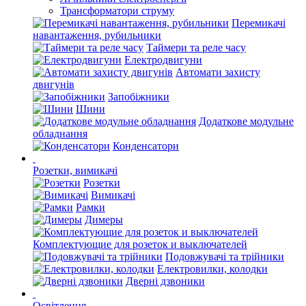
Трансформатори струму
Перемикачі
навантаження, рубильники
Таймери та реле часу
Електродвигуни
Автомати захисту
двигунів
Запобіжники
Шини
Додаткове модульне
обладнання
Конденсатори
Розетки, вимикачі
Розетки
Вимикачі
Рамки
Димеры
Комплектующие для розеток и выключателей
Подовжувачі та трійники
Електровилки, колодки
Дверні дзвоники
Освітлення