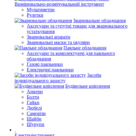
Вимірювально-розмічувальний інструмент
Мультиметри
Рулетки
Зварювальне обладнання
Аксесуари та супутні товари для зварювального
устаткування
Зварювальні апарати
Зварювальні маски та окуляри
Паяльне обладнання
Аксесуари та комплектуючі для паяльного
обладнання
Газові паяльники
Електричні паяльники
Засоби
індивідуального захисту
Будівельне кріплення
Анкери
Болти
Гайки
Дюбелі
Саморізи
Шайби
Шурупи
Електроінструмент