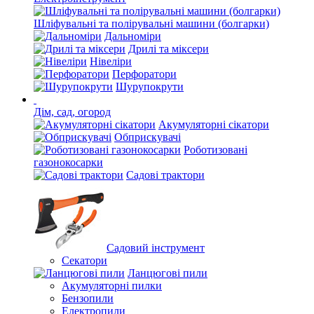
Шліфувальні та полірувальні машини (болгарки)
Дальноміри
Дрилі та міксери
Нівеліри
Перфоратори
Шурупокрути
Дім, сад, огород
Акумуляторні сікатори
Обприскувачі
Роботизовані
газонокосарки
Садові трактори
Садовий інструмент
Секатори
Ланцюгові пили
Акумуляторні пилки
Бензопили
Електропили