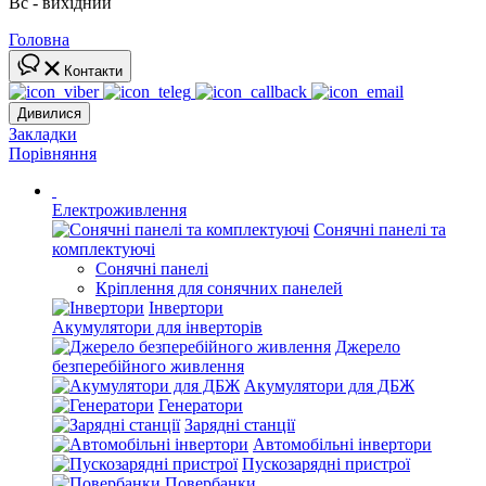
Вс - вихідний
Головна
Контакти
Дивилися
Закладки
Порівняння
Електроживлення
Сонячні панелі та
комплектуючі
Сонячні панелі
Кріплення для сонячних панелей
Інвертори
Акумулятори для інверторів
Джерело
безперебійного живлення
Акумулятори для ДБЖ
Генератори
Зарядні станції
Автомобільні інвертори
Пускозарядні пристрої
Повербанки