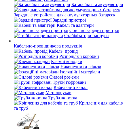
Батарейки та акумулятори
Зарядные устройства для аккумуляторных батареек
Зарядні пристрої
Кабелі та адаптери
Сонячні зарядні пристрої
Стабілізатори напруги
Кабельно-провідникова продукція
Кабель, провід
Розподільчі коробки
Клемні колодки
Наконечники, гільзи
Ізоляційні матеріали
Силові роз'єми
Труби гофровані
Кабельний канал
Металорукав
Труба жорстка
Кріплення для кабелів
та труб