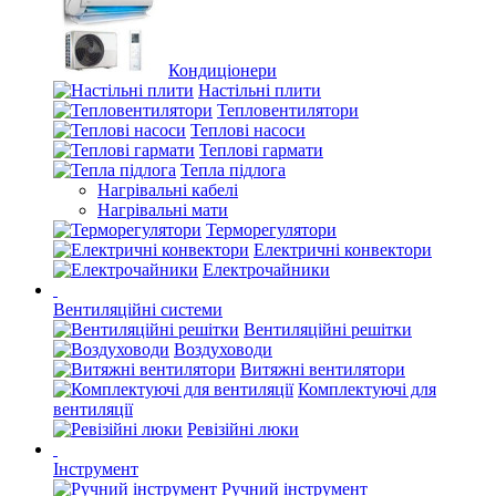
Кондиціонери
Настільні плити
Тепловентилятори
Теплові насоси
Теплові гармати
Тепла підлога
Нагрівальні кабелі
Нагрівальні мати
Терморегулятори
Електричні конвектори
Електрочайники
Вентиляційні системи
Вентиляційні решітки
Воздуховоди
Витяжні вентилятори
Комплектуючі для
вентиляції
Ревізійні люки
Інструмент
Ручний інструмент