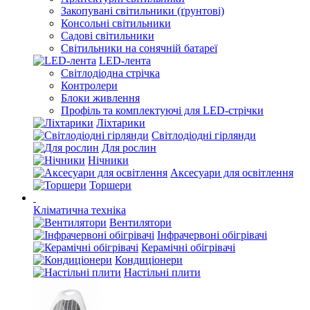
Закопувані світильники (ґрунтові)
Консольні світильники
Садові світильники
Світильники на сонячній батареї
LED-лента
Світлодіодна стрічка
Контролери
Блоки живлення
Профіль та комплектуючі для LED-стрічки
Ліхтарики
Світлодіодні гірлянди
Для рослин
Нічники
Аксесуари для освітлення
Торшери
Кліматична техніка
Вентилятори
Інфрачервоні обігрівачі
Керамічні обігрівачі
Кондиціонери
Настільні плити