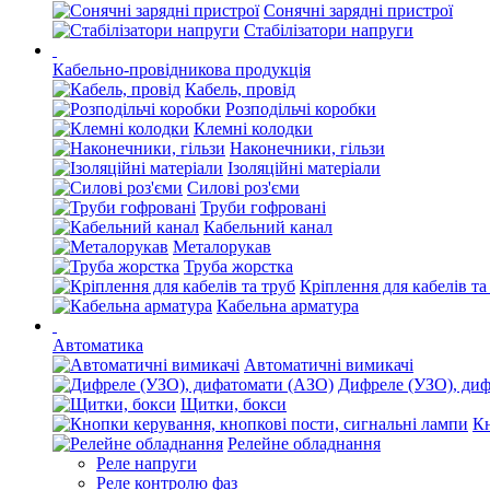
Сонячні зарядні пристрої
Стабілізатори напруги
Кабельно-провідникова продукція
Кабель, провід
Розподільчі коробки
Клемні колодки
Наконечники, гільзи
Ізоляційні матеріали
Силові роз'єми
Труби гофровані
Кабельний канал
Металорукав
Труба жорстка
Кріплення для кабелів та
Кабельна арматура
Автоматика
Автоматичні вимикачі
Дифреле (УЗО), ди
Щитки, бокси
Кн
Релейне обладнання
Реле напруги
Реле контролю фаз