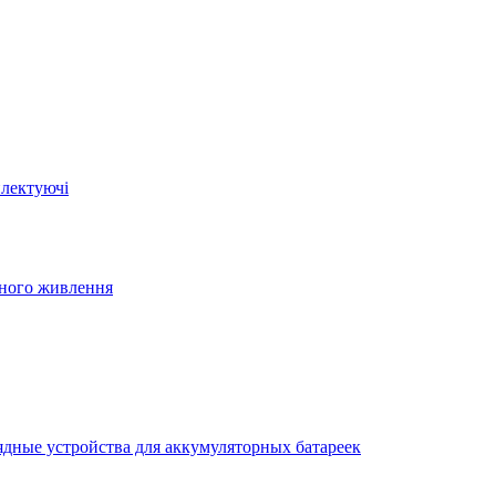
плектуючі
йного живлення
ядные устройства для аккумуляторных батареек