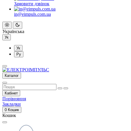
Замовити дзвінок
in@eimpuls.com.ua
Українська
Ук
Ук
Ру
Каталог
Кабінет
Порівняння
Закладки
0
Кошик
Кошик