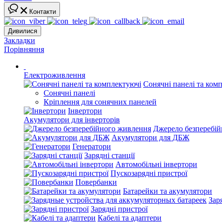
Контакти
Дивилися
Закладки
Порівняння
Електроживлення
Сонячні панелі та ком
Сонячні панелі
Кріплення для сонячних панелей
Інвертори
Акумулятори для інверторів
Джерело безперебі
Акумулятори для ДБЖ
Генератори
Зарядні станції
Автомобільні інвертори
Пускозарядні пристрої
Повербанки
Батарейки та акумулятори
Зар
Зарядні пристрої
Кабелі та адаптери