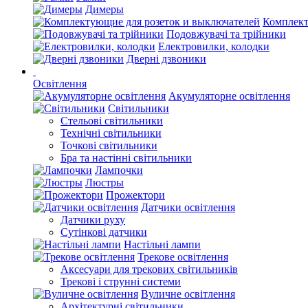
Димеры
Комплект
Подовжувачі та трійники
Електровилки, колодки
Дверні дзвоники
Освітлення
Акумуляторне освітлення
Світильники
Стельові світильники
Технічні світильники
Точкові світильники
Бра та настінні світильники
Лампочки
Люстры
Прожектори
Датчики освітлення
Датчики руху
Сутінкові датчики
Настільні лампи
Трекове освітлення
Аксесуари для трекових світильників
Трекові і струнні системи
Вуличне освітлення
Архітектурні світильники