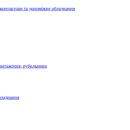
 контактори та допоміжне обладнання
антаження, рубильники
бладнання