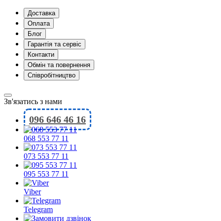
Доставка
Оплата
Блог
Гарантія та сервіс
Контакти
Обмін та повернення
Співробітництво
Зв'язатись з нами
096 646 46 16
068 553 77 11
073 553 77 11
095 553 77 11
Viber
Telegram