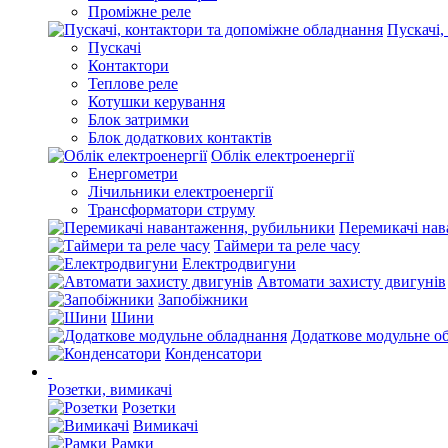
Проміжне реле
Пускачі,
Пускачі
Контактори
Теплове реле
Котушки керування
Блок затримки
Блок додаткових контактів
Облік електроенергії
Енергометри
Лічильники електроенергії
Трансформатори струму
Перемикачі нав
Таймери та реле часу
Електродвигуни
Автомати захисту двигунів
Запобіжники
Шини
Додаткове модульне о
Конденсатори
Розетки, вимикачі
Розетки
Вимикачі
Рамки