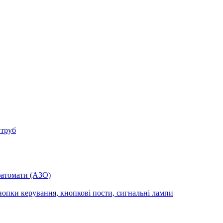
 труб
фатомати (АЗО)
опки керування, кнопкові пости, сигнальні лампи