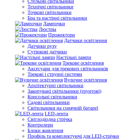
Стельові світильники
Технічні світильники
Точкові світильники
Бра та настінні світильники
Лампочки
Люстры
Прожектори
Датчики освітлення
Датчики руху
Сутінкові датчики
Настільні лампи
Трекове освітлення
Аксесуари для трекових світильників
Трекові і струнні системи
Вуличне освітлення
Архітектурні світильники
Закопувані світильники (ґрунтові)
Консольні світильники
Садові світильники
Світильники на сонячній батареї
LED-лента
Світлодіодна стрічка
Контролери
Блоки живлення
Профіль та комплектуючі для LED-стрічки