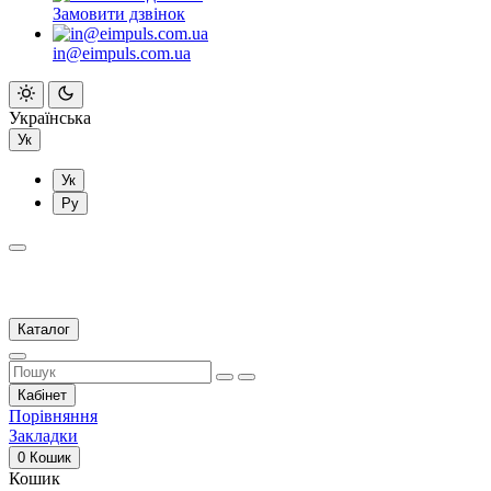
Замовити дзвінок
in@eimpuls.com.ua
Українська
Ук
Ук
Ру
Каталог
Кабінет
Порівняння
Закладки
0
Кошик
Кошик