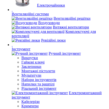
Електрочайники
Вентиляційні системи
Вентиляційні решітки
Воздуховоди
Витяжні вентилятори
Комплектуючі для
вентиляції
Ревізійні люки
Інструмент
Ручний інструмент
Викрутки
Гайкові ключі
Заклепники
Монтажні пістолети
Мультитули
Набори інструментів
Напилки та рашпілі
Різальний інстрімент
Електромонтажний
інструмент
Кабелерізи
Кримпери