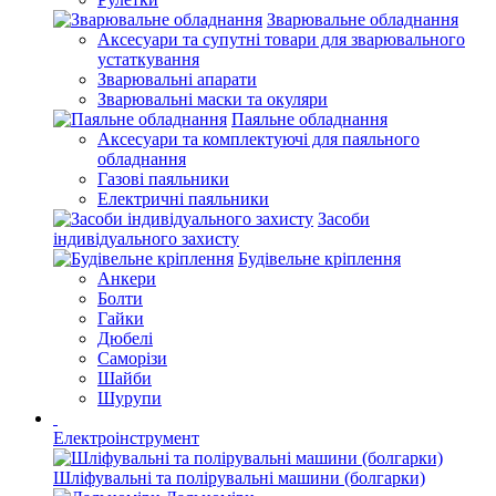
Зварювальне обладнання
Аксесуари та супутні товари для зварювального
устаткування
Зварювальні апарати
Зварювальні маски та окуляри
Паяльне обладнання
Аксесуари та комплектуючі для паяльного
обладнання
Газові паяльники
Електричні паяльники
Засоби
індивідуального захисту
Будівельне кріплення
Анкери
Болти
Гайки
Дюбелі
Саморізи
Шайби
Шурупи
Електроінструмент
Шліфувальні та полірувальні машини (болгарки)