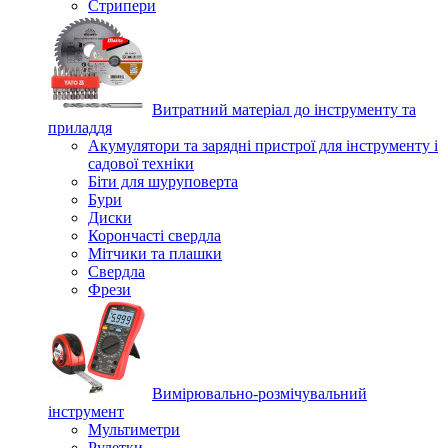
Стрипери
Витратний матеріал до інструменту та
приладдя
Акумулятори та зарядні пристрої для інструменту і
садової техніки
Біти для шуруповерта
Бури
Диски
Корончасті свердла
Мітчики та плашки
Свердла
Фрези
Вимірювально-розмічувальний
інструмент
Мультиметри
Рулетки