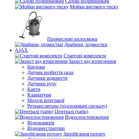
Садові подрібнювачі
Мойки високого тиску
Промислові пилосмоки
Драбини, підмостки
AJAX
Стартові комплекти
Захист від вторгнення
Брелоки
Датчик розбиття скла
Датчики відкриття
Датчики руху
Карти
Клавіатури
Модулі інтеграції
Ретранслятори (підсилювачі сигналу)
Централі (хаби)
Відеоспостереження
Відеокамери
Відеореєстратори
Запобігання потопу