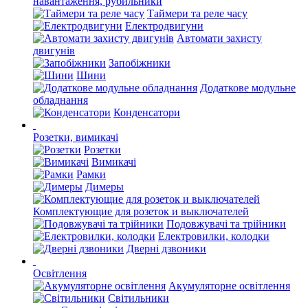
навантаження, рубильники
Таймери та реле часу
Електродвигуни
Автомати захисту
двигунів
Запобіжники
Шини
Додаткове модульне
обладнання
Конденсатори
Розетки, вимикачі
Розетки
Вимикачі
Рамки
Димеры
Комплектующие для розеток и выключателей
Подовжувачі та трійники
Електровилки, колодки
Дверні дзвоники
Освітлення
Акумуляторне освітлення
Світильники