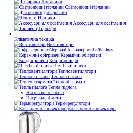
Ліхтарики
Світлодіодні гірлянди
Для рослин
Нічники
Аксесуари для освітлення
Торшери
Кліматична техніка
Вентилятори
Інфрачервоні обігрівачі
Керамічні обігрівачі
Кондиціонери
Настільні плити
Тепловентилятори
Теплові насоси
Теплові гармати
Тепла підлога
Нагрівальні кабелі
Нагрівальні мати
Терморегулятори
Електричні конвектори