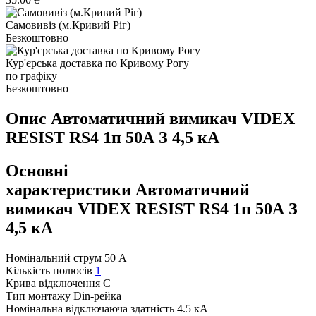
Самовивіз (м.Кривий Ріг)
Безкоштовно
Кур'єрська доставка по Кривому Рогу
по графіку
Безкоштовно
Опис Автоматичний вимикач VIDEX
RESIST RS4 1п 50А З 4,5 кА
Основні
характеристики Автоматичний
вимикач VIDEX RESIST RS4 1п 50А З
4,5 кА
Номінальний струм
50 А
Кількість полюсів
1
Крива відключення
C
Тип монтажу
Din-рейка
Номінальна відключаюча здатність
4.5 кА