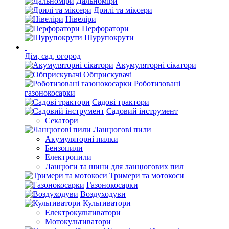
Дальноміри
Дрилі та міксери
Нівеліри
Перфоратори
Шурупокрути
Дім, сад, огород
Акумуляторні сікатори
Обприскувачі
Роботизовані
газонокосарки
Садові трактори
Садовий інструмент
Секатори
Ланцюгові пили
Акумуляторні пилки
Бензопили
Електропили
Ланцюги та шини для ланцюгових пил
Тримери та мотокоси
Газонокосарки
Воздуходуви
Культиватори
Електрокультиватори
Мотокультиватори