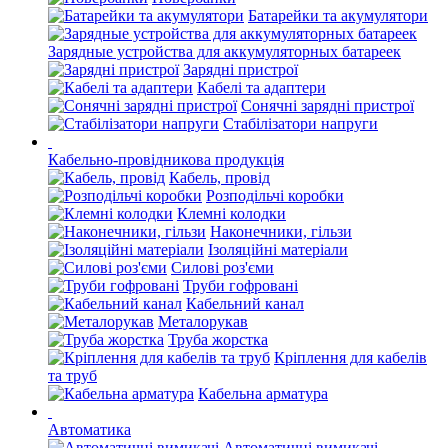
Батарейки та акумулятори
Зарядные устройства для аккумуляторных батареек
Зарядні пристрої
Кабелі та адаптери
Сонячні зарядні пристрої
Стабілізатори напруги
Кабельно-провідникова продукція
Кабель, провід
Розподільчі коробки
Клемні колодки
Наконечники, гільзи
Ізоляційні матеріали
Силові роз'єми
Труби гофровані
Кабельний канал
Металорукав
Труба жорстка
Кріплення для кабелів
та труб
Кабельна арматура
Автоматика
Автоматичні вимикачі