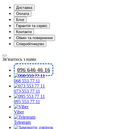
Доставка
Оплата
Блог
Гарантія та сервіс
Контакти
Обмін та повернення
Співробітництво
Зв'язатись з нами
096 646 46 16
068 553 77 11
073 553 77 11
095 553 77 11
Viber
Telegram