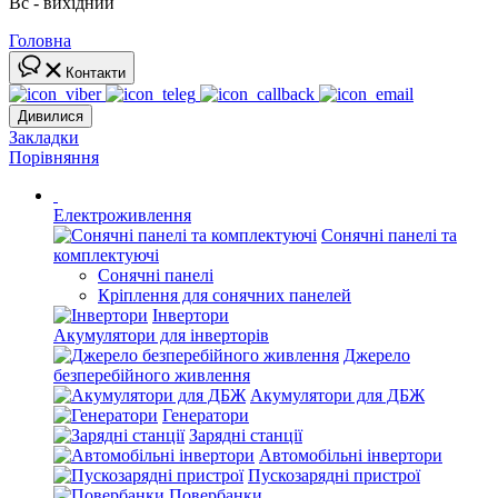
Вс - вихідний
Головна
Контакти
Дивилися
Закладки
Порівняння
Електроживлення
Сонячні панелі та
комплектуючі
Сонячні панелі
Кріплення для сонячних панелей
Інвертори
Акумулятори для інверторів
Джерело
безперебійного живлення
Акумулятори для ДБЖ
Генератори
Зарядні станції
Автомобільні інвертори
Пускозарядні пристрої
Повербанки