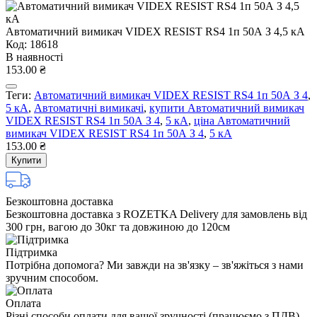
Автоматичний вимикач VIDEX RESIST RS4 1п 50А З 4,5 кА
Код: 18618
В наявності
153.00 ₴
Теги:
Автоматичний вимикач VIDEX RESIST RS4 1п 50А З 4
,
5 кА
,
Автоматичні вимикачі
,
купити Автоматичний вимикач
VIDEX RESIST RS4 1п 50А З 4
,
5 кА
,
ціна Автоматичний
вимикач VIDEX RESIST RS4 1п 50А З 4
,
5 кА
153.00 ₴
Купити
Безкоштовна доставка
Безкоштовна доставка з ROZETKA Delivery для замовлень від
300 грн, вагою до 30кг та довжиною до 120см
Підтримка
Потрібна допомога? Ми завжди на зв'язку – зв'яжіться з нами
зручним способом.
Оплата
Різні способи оплати для вашої зручності (працюємо з ПДВ)