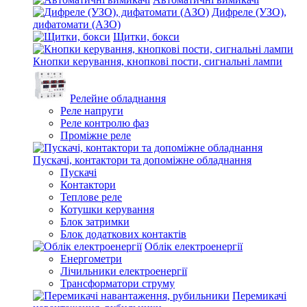
Дифреле (УЗО),
дифатомати (АЗО)
Щитки, бокси
Кнопки керування, кнопкові пости, сигнальні лампи
Релейне обладнання
Реле напруги
Реле контролю фаз
Проміжне реле
Пускачі, контактори та допоміжне обладнання
Пускачі
Контактори
Теплове реле
Котушки керування
Блок затримки
Блок додаткових контактів
Облік електроенергії
Енергометри
Лічильники електроенергії
Трансформатори струму
Перемикачі