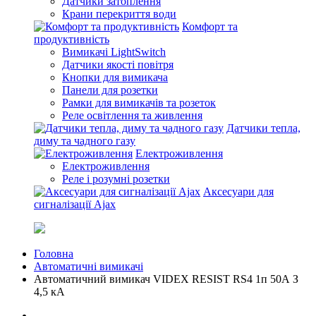
Датчики затоплення
Крани перекриття води
Комфорт та
продуктивність
Вимикачі LightSwitch
Датчики якості повітря
Кнопки для вимикача
Панели для розетки
Рамки для вимикачів та розеток
Реле освітлення та живлення
Датчики тепла,
диму та чадного газу
Електроживлення
Електроживлення
Реле і розумні розетки
Аксесуари для
сигналізації Ajax
Головна
Автоматичні вимикачі
Автоматичний вимикач VIDEX RESIST RS4 1п 50А З
4,5 кА