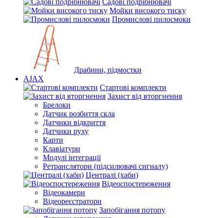
Садові подрібнювачі
Мойки високого тиску
Промислові пилосмоки
Драбини, підмостки
AJAX
Стартові комплекти
Захист від вторгнення
Брелоки
Датчик розбиття скла
Датчики відкриття
Датчики руху
Карти
Клавіатури
Модулі інтеграції
Ретранслятори (підсилювачі сигналу)
Централі (хаби)
Відеоспостереження
Відеокамери
Відеореєстратори
Запобігання потопу