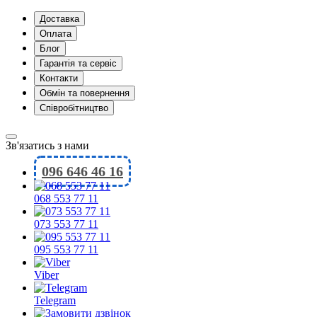
Доставка
Оплата
Блог
Гарантія та сервіс
Контакти
Обмін та повернення
Співробітництво
Зв'язатись з нами
096 646 46 16
068 553 77 11
073 553 77 11
095 553 77 11
Viber
Telegram