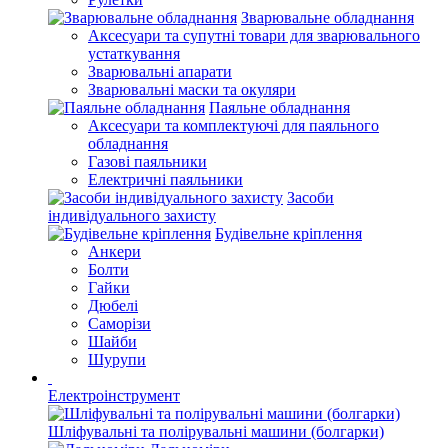
Зварювальне обладнання
Аксесуари та супутні товари для зварювального
устаткування
Зварювальні апарати
Зварювальні маски та окуляри
Паяльне обладнання
Аксесуари та комплектуючі для паяльного
обладнання
Газові паяльники
Електричні паяльники
Засоби
індивідуального захисту
Будівельне кріплення
Анкери
Болти
Гайки
Дюбелі
Саморізи
Шайби
Шурупи
Електроінструмент
Шліфувальні та полірувальні машини (болгарки)