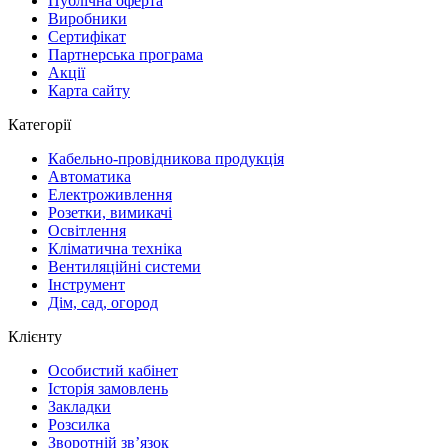
Публічна оферта
Виробники
Сертифікат
Партнерська програма
Акції
Карта сайту
Категорії
Кабельно-провідникова продукція
Автоматика
Електроживлення
Розетки, вимикачі
Освітлення
Кліматична техніка
Вентиляційні системи
Інструмент
Дім, сад, огород
Клієнту
Особистий кабінет
Історія замовлень
Закладки
Розсилка
Зворотній зв’язок