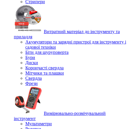
Стрипери
Витратний матеріал до інструменту та
приладдя
Акумулятори та зарядні пристрої для інструменту і
садової техніки
Біти для шуруповерта
Бури
Диски
Корончасті свердла
Мітчики та плашки
Свердла
Фрези
Вимірювально-розмічувальний
інструмент
Мультиметри
Рулетки