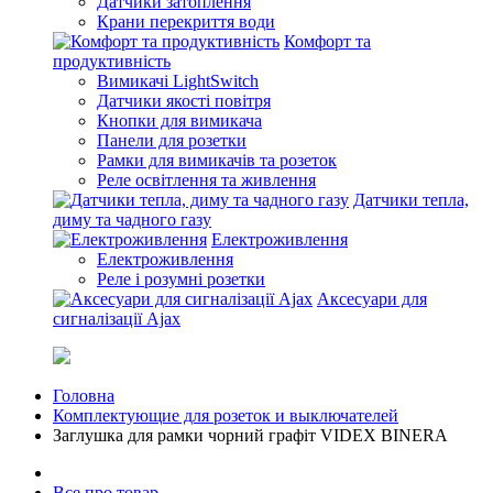
Датчики затоплення
Крани перекриття води
Комфорт та
продуктивність
Вимикачі LightSwitch
Датчики якості повітря
Кнопки для вимикача
Панели для розетки
Рамки для вимикачів та розеток
Реле освітлення та живлення
Датчики тепла,
диму та чадного газу
Електроживлення
Електроживлення
Реле і розумні розетки
Аксесуари для
сигналізації Ajax
Головна
Комплектующие для розеток и выключателей
Заглушка для рамки чорний графіт VIDEX BINERA
Все про товар