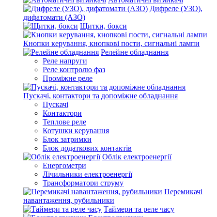
Дифреле (УЗО),
дифатомати (АЗО)
Щитки, бокси
Кнопки керування, кнопкові пости, сигнальні лампи
Релейне обладнання
Реле напруги
Реле контролю фаз
Проміжне реле
Пускачі, контактори та допоміжне обладнання
Пускачі
Контактори
Теплове реле
Котушки керування
Блок затримки
Блок додаткових контактів
Облік електроенергії
Енергометри
Лічильники електроенергії
Трансформатори струму
Перемикачі
навантаження, рубильники
Таймери та реле часу