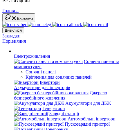
Вс - вихідний
Головна
Контакти
Дивилися
Закладки
Порівняння
Електроживлення
Сонячні панелі та
комплектуючі
Сонячні панелі
Кріплення для сонячних панелей
Інвертори
Акумулятори для інверторів
Джерело
безперебійного живлення
Акумулятори для ДБЖ
Генератори
Зарядні станції
Автомобільні інвертори
Пускозарядні пристрої
Повербанки