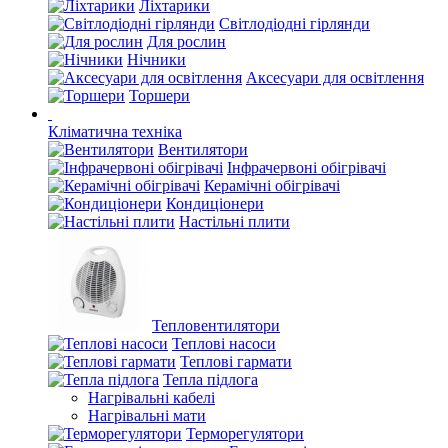
Ліхтарики
Світлодіодні гірлянди
Для рослин
Нічники
Аксесуари для освітлення
Торшери
Кліматична техніка
Вентилятори
Інфрачервоні обігрівачі
Керамічні обігрівачі
Кондиціонери
Настільні плити
Тепловентилятори
Теплові насоси
Теплові гармати
Тепла підлога
Нагрівальні кабелі
Нагрівальні мати
Терморегулятори