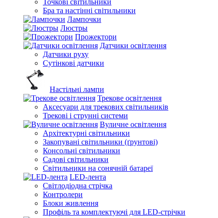
Точкові світильники
Бра та настінні світильники
Лампочки
Люстры
Прожектори
Датчики освітлення
Датчики руху
Сутінкові датчики
Настільні лампи
Трекове освітлення
Аксесуари для трекових світильників
Трекові і струнні системи
Вуличне освітлення
Архітектурні світильники
Закопувані світильники (ґрунтові)
Консольні світильники
Садові світильники
Світильники на сонячній батареї
LED-лента
Світлодіодна стрічка
Контролери
Блоки живлення
Профіль та комплектуючі для LED-стрічки