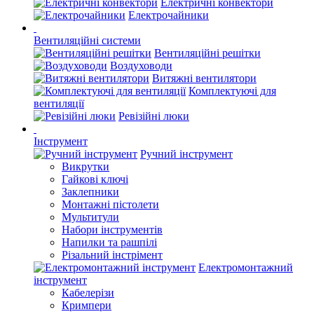
Електричні конвектори
Електрочайники
Вентиляційні системи
Вентиляційні решітки
Воздуховоди
Витяжні вентилятори
Комплектуючі для
вентиляції
Ревізійні люки
Інструмент
Ручний інструмент
Викрутки
Гайкові ключі
Заклепники
Монтажні пістолети
Мультитули
Набори інструментів
Напилки та рашпілі
Різальний інстрімент
Електромонтажний
інструмент
Кабелерізи
Кримпери