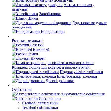
Електродвигуни
Автомати захисту
двигунів
Запобіжники
Шини
Додаткове модульне
обладнання
Конденсатори
Розетки, вимикачі
Розетки
Вимикачі
Рамки
Димеры
Комплектующие для розеток и выключателей
Подовжувачі та трійники
Електровилки, колодки
Дверні дзвоники
Освітлення
Акумуляторне освітлення
Світильники
Стельові світильники
Технічні світильники