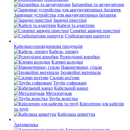
Батарейки та акумулятори
Зарядные устройства для аккумуляторных батареек
Зарядні пристрої
Кабелі та адаптери
Сонячні зарядні пристрої
Стабілізатори напруги
Кабельно-провідникова продукція
Кабель, провід
Розподільчі коробки
Клемні колодки
Наконечники, гільзи
Ізоляційні матеріали
Силові роз'єми
Труби гофровані
Кабельний канал
Металорукав
Труба жорстка
Кріплення для кабелів
та труб
Кабельна арматура
Автоматика
Автоматичні вимикачі