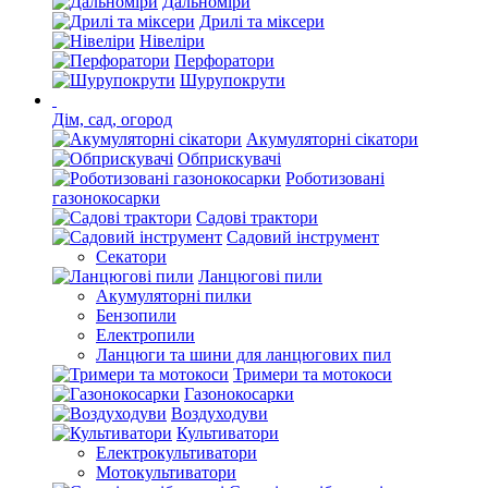
Дальноміри
Дрилі та міксери
Нівеліри
Перфоратори
Шурупокрути
Дім, сад, огород
Акумуляторні сікатори
Обприскувачі
Роботизовані
газонокосарки
Садові трактори
Садовий інструмент
Секатори
Ланцюгові пили
Акумуляторні пилки
Бензопили
Електропили
Ланцюги та шини для ланцюгових пил
Тримери та мотокоси
Газонокосарки
Воздуходуви
Культиватори
Електрокультиватори
Мотокультиватори