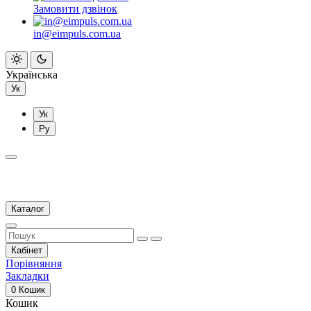
Замовити дзвінок
in@eimpuls.com.ua
Українська
Ук
Ук
Ру
Каталог
Кабінет
Порівняння
Закладки
0
Кошик
Кошик