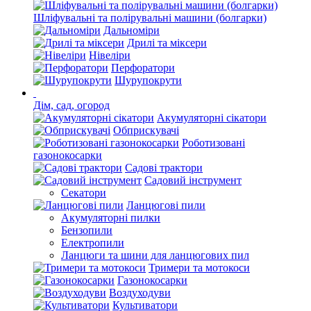
Шліфувальні та полірувальні машини (болгарки)
Дальноміри
Дрилі та міксери
Нівеліри
Перфоратори
Шурупокрути
Дім, сад, огород
Акумуляторні сікатори
Обприскувачі
Роботизовані
газонокосарки
Садові трактори
Садовий інструмент
Секатори
Ланцюгові пили
Акумуляторні пилки
Бензопили
Електропили
Ланцюги та шини для ланцюгових пил
Тримери та мотокоси
Газонокосарки
Воздуходуви
Культиватори