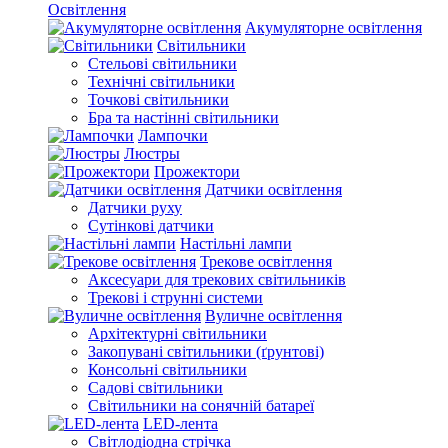
Освітлення
Акумуляторне освітлення
Світильники
Стельові світильники
Технічні світильники
Точкові світильники
Бра та настінні світильники
Лампочки
Люстры
Прожектори
Датчики освітлення
Датчики руху
Сутінкові датчики
Настільні лампи
Трекове освітлення
Аксесуари для трекових світильників
Трекові і струнні системи
Вуличне освітлення
Архітектурні світильники
Закопувані світильники (ґрунтові)
Консольні світильники
Садові світильники
Світильники на сонячній батареї
LED-лента
Світлодіодна стрічка