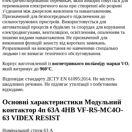
електрично-керований перемикач, який використовується для
перемикання електричного кола при створенні або
розриві
з’єднання між джерелом живлення та навантаженням.
Призначений для безпосереднього підключення до
сильнострумових пристроїв. Використовується для
автоматизації процесів в
будівлях та спорудах для керування
електродвигунами, вентиляцією, освітленням, опаленням та
іншими видами навантаження.
Не призначений для
виконання функцій захисту від коротких замикань.
Розрахований на використання не навченими спеціально
людьми і не вимагає технічного обслуговування.
Корпус виготовлений із
вогнетривкого поліаміду
марки VO
,
який витримує до
960°С
.
Відповідає стандарту ДСТУ EN 61095:2014. Не містить
шкідливих речовин. Не підлягає утилізації з побутовими
відходами.
Основні характеристики Модульний
контактор 4п 63А 4НВ VF-RS-MC4O-
63 VIDEX RESIST
Номінальний струм
63 А