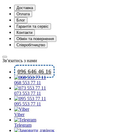
Доставка
Оплата
Блог
Гарантія та сервіс
Контакти
Обмін та повернення
Співробітництво
Зв'язатись з нами
096 646 46 16
068 553 77 11
073 553 77 11
095 553 77 11
Viber
Telegram