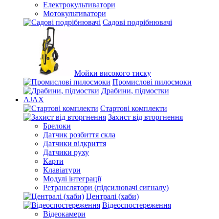
Електрокультиватори
Мотокультиватори
Садові подрібнювачі
Мойки високого тиску
Промислові пилосмоки
Драбини, підмостки
AJAX
Стартові комплекти
Захист від вторгнення
Брелоки
Датчик розбиття скла
Датчики відкриття
Датчики руху
Карти
Клавіатури
Модулі інтеграції
Ретранслятори (підсилювачі сигналу)
Централі (хаби)
Відеоспостереження
Відеокамери