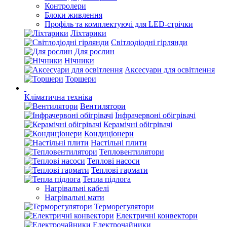
Контролери
Блоки живлення
Профіль та комплектуючі для LED-стрічки
Ліхтарики
Світлодіодні гірлянди
Для рослин
Нічники
Аксесуари для освітлення
Торшери
Кліматична техніка
Вентилятори
Інфрачервоні обігрівачі
Керамічні обігрівачі
Кондиціонери
Настільні плити
Тепловентилятори
Теплові насоси
Теплові гармати
Тепла підлога
Нагрівальні кабелі
Нагрівальні мати
Терморегулятори
Електричні конвектори
Електрочайники