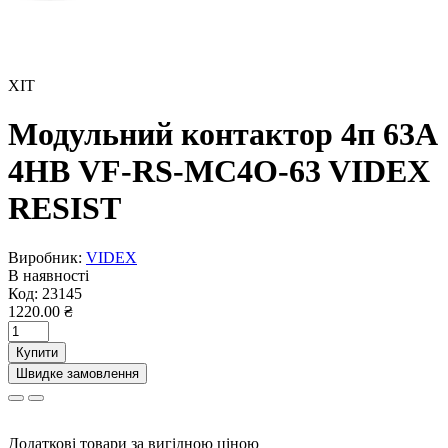
ХІТ
Модульний контактор 4п 63А
4НВ VF-RS-MC4O-63 VIDEX
RESIST
Виробник:
VIDEX
В наявності
Код:
23145
1220.00 ₴
Купити
Швидке замовлення
Додаткові товари за вигідною ціною