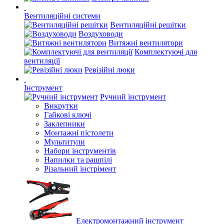
Вентиляційні системи
Вентиляційні решітки
Воздуховоди
Витяжні вентилятори
Комплектуючі для
вентиляції
Ревізійні люки
Інструмент
Ручний інструмент
Викрутки
Гайкові ключі
Заклепники
Монтажні пістолети
Мультитули
Набори інструментів
Напилки та рашпілі
Різальний інстрімент
Електромонтажний інструмент