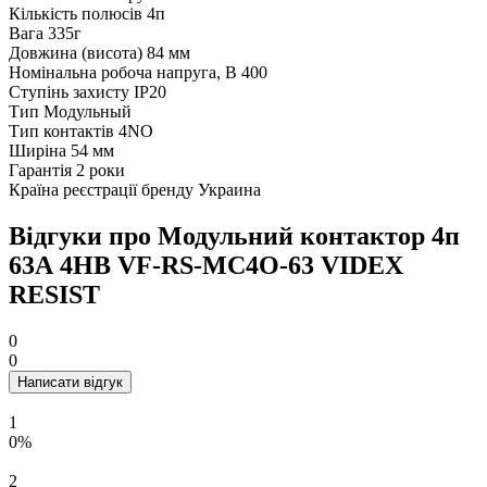
Кількість полюсів
4п
Вага
335г
Довжина (висота)
84 мм
Номінальна робоча напруга, В
400
Ступінь захисту
IP20
Тип
Модульный
Тип контактів
4NO
Ширіна
54 мм
Гарантія
2 роки
Країна реєстрації бренду
Украина
Відгуки про Модульний контактор 4п
63А 4НВ VF-RS-MC4O-63 VIDEX
RESIST
0
0
Написати відгук
1
0%
2