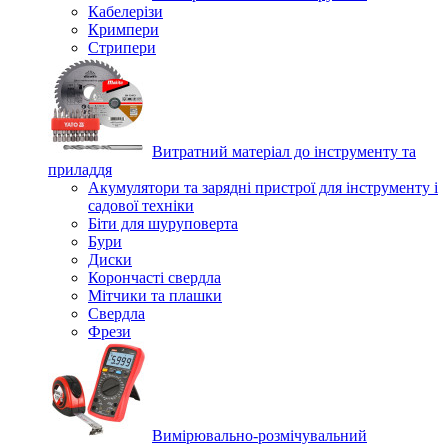
Кабелерізи
Кримпери
Стрипери
Витратний матеріал до інструменту та
приладдя
Акумулятори та зарядні пристрої для інструменту і
садової техніки
Біти для шуруповерта
Бури
Диски
Корончасті свердла
Мітчики та плашки
Свердла
Фрези
Вимірювально-розмічувальний