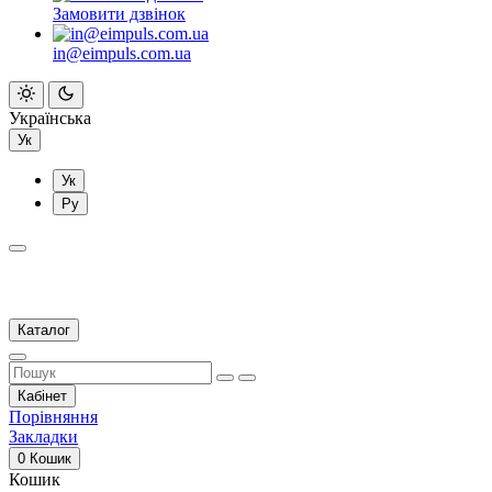
Замовити дзвінок
in@eimpuls.com.ua
Українська
Ук
Ук
Ру
Каталог
Кабінет
Порівняння
Закладки
0
Кошик
Кошик