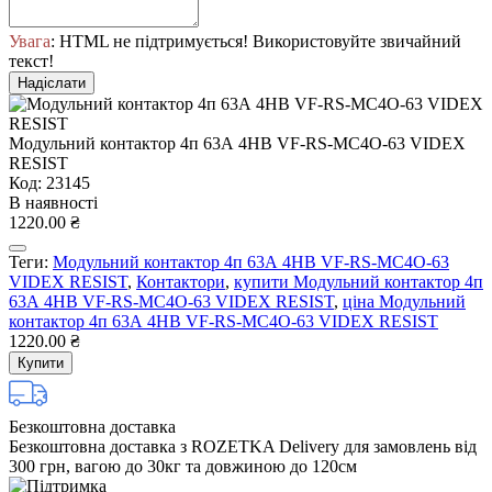
Увага
: HTML не підтримується! Використовуйте звичайний
текст!
Надіслати
Модульний контактор 4п 63А 4НВ VF-RS-MC4O-63 VIDEX
RESIST
Код: 23145
В наявності
1220.00 ₴
Теги:
Модульний контактор 4п 63А 4НВ VF-RS-MC4O-63
VIDEX RESIST
,
Контактори
,
купити Модульний контактор 4п
63А 4НВ VF-RS-MC4O-63 VIDEX RESIST
,
ціна Модульний
контактор 4п 63А 4НВ VF-RS-MC4O-63 VIDEX RESIST
1220.00 ₴
Купити
Безкоштовна доставка
Безкоштовна доставка з ROZETKA Delivery для замовлень від
300 грн, вагою до 30кг та довжиною до 120см