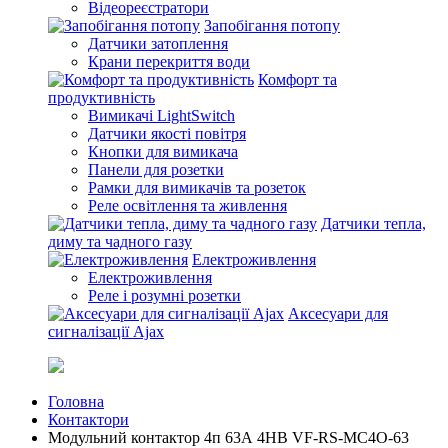
Відеореєстратори
Запобігання потопу
Датчики затоплення
Крани перекриття води
Комфорт та
продуктивність
Вимикачі LightSwitch
Датчики якості повітря
Кнопки для вимикача
Панели для розетки
Рамки для вимикачів та розеток
Реле освітлення та живлення
Датчики тепла,
диму та чадного газу
Електроживлення
Електроживлення
Реле і розумні розетки
Аксесуари для
сигналізації Ajax
Головна
Контактори
Модульний контактор 4п 63А 4НВ VF-RS-MC4O-63