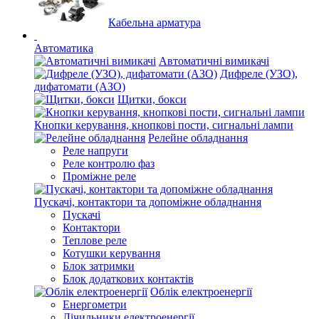
Кабельна арматура
Автоматика
Автоматичні вимикачі
Дифреле (УЗО),
дифатомати (АЗО)
Щитки, бокси
Кнопки керування, кнопкові пости, сигнальні лампи
Релейне обладнання
Реле напруги
Реле контролю фаз
Проміжне реле
Пускачі, контактори та допоміжне обладнання
Пускачі
Контактори
Теплове реле
Котушки керування
Блок затримки
Блок додаткових контактів
Облік електроенергії
Енергометри
Лічильники електроенергії