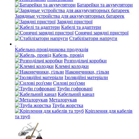
Батарейки та акумулятори
Зарядные устройства для аккумуляторных батареек
Зарядні пристрої
Кабелі та адаптери
Сонячні зарядні пристрої
Стабілізатори напруги
Кабельно-провідникова продукція
Кабель, провід
Розподільчі коробки
Клемні колодки
Наконечники, гільзи
Ізоляційні матеріали
Силові роз'єми
Труби гофровані
Кабельний канал
Металорукав
Труба жорстка
Кріплення для кабелів
та труб