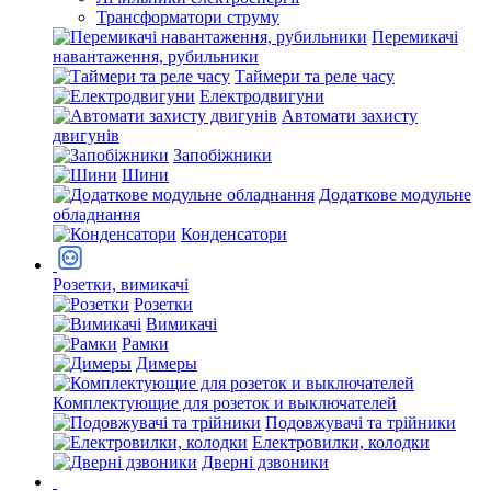
Трансформатори струму
Перемикачі
навантаження, рубильники
Таймери та реле часу
Електродвигуни
Автомати захисту
двигунів
Запобіжники
Шини
Додаткове модульне
обладнання
Конденсатори
Розетки, вимикачі
Розетки
Вимикачі
Рамки
Димеры
Комплектующие для розеток и выключателей
Подовжувачі та трійники
Електровилки, колодки
Дверні дзвоники