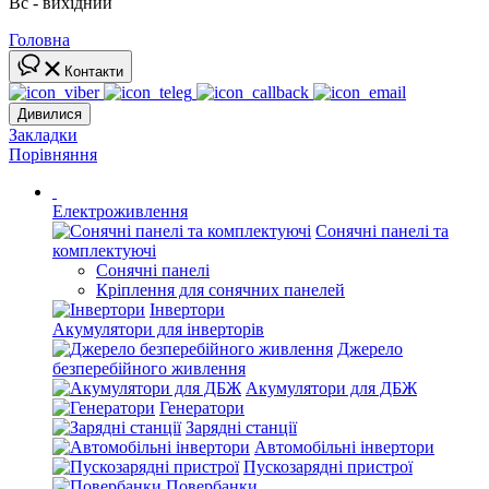
Вс - вихідний
Головна
Контакти
Дивилися
Закладки
Порівняння
Електроживлення
Сонячні панелі та
комплектуючі
Сонячні панелі
Кріплення для сонячних панелей
Інвертори
Акумулятори для інверторів
Джерело
безперебійного живлення
Акумулятори для ДБЖ
Генератори
Зарядні станції
Автомобільні інвертори
Пускозарядні пристрої
Повербанки