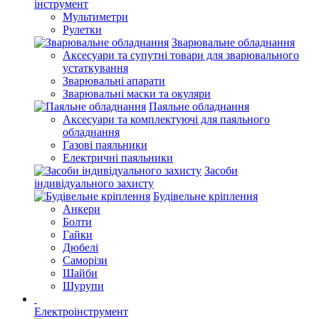
інструмент
Мультиметри
Рулетки
Зварювальне обладнання
Аксесуари та супутні товари для зварювального
устаткування
Зварювальні апарати
Зварювальні маски та окуляри
Паяльне обладнання
Аксесуари та комплектуючі для паяльного
обладнання
Газові паяльники
Електричні паяльники
Засоби
індивідуального захисту
Будівельне кріплення
Анкери
Болти
Гайки
Дюбелі
Саморізи
Шайби
Шурупи
Електроінструмент