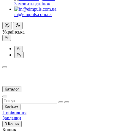
Замовити дзвінок
in@eimpuls.com.ua
Українська
Ук
Ук
Ру
Каталог
Кабінет
Порівняння
Закладки
0
Кошик
Кошик