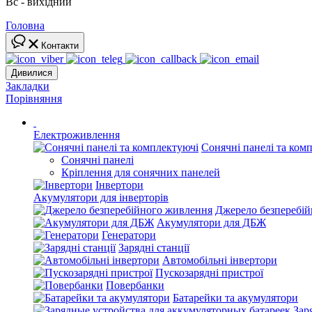
Вс - вихідний
Головна
Контакти
Дивилися
Закладки
Порівняння
Електроживлення
Сонячні панелі та ком
Сонячні панелі
Кріплення для сонячних панелей
Інвертори
Акумулятори для інверторів
Джерело безперебі
Акумулятори для ДБЖ
Генератори
Зарядні станції
Автомобільні інвертори
Пускозарядні пристрої
Повербанки
Батарейки та акумулятори
Зар