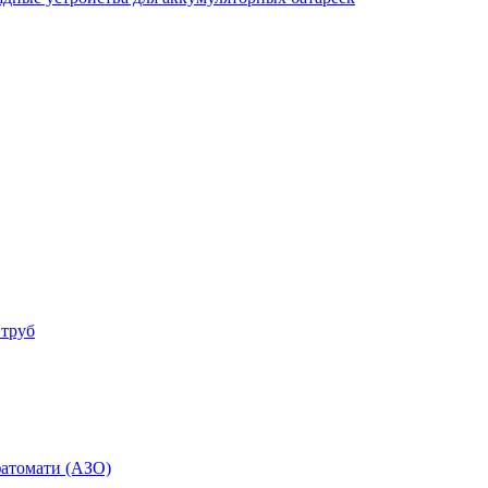
 труб
фатомати (АЗО)