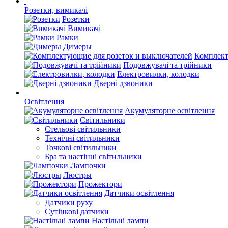
Розетки, вимикачі
Розетки
Вимикачі
Рамки
Димеры
Комплект
Подовжувачі та трійники
Електровилки, колодки
Дверні дзвоники
Освітлення
Акумуляторне освітлення
Світильники
Стельові світильники
Технічні світильники
Точкові світильники
Бра та настінні світильники
Лампочки
Люстры
Прожектори
Датчики освітлення
Датчики руху
Сутінкові датчики
Настільні лампи