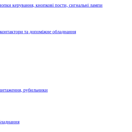
опки керування, кнопкові пости, сигнальні лампи
 контактори та допоміжне обладнання
антаження, рубильники
бладнання