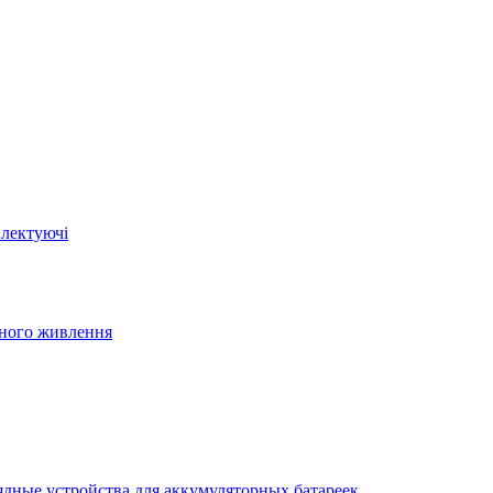
плектуючі
йного живлення
ядные устройства для аккумуляторных батареек