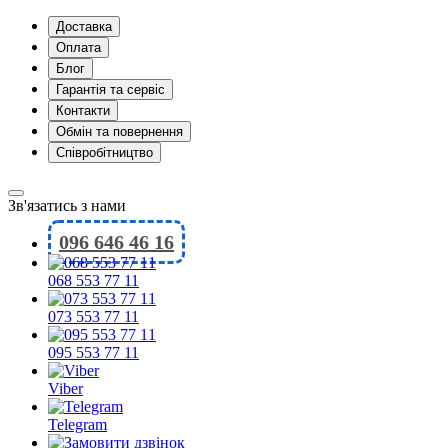
Доставка
Оплата
Блог
Гарантія та сервіс
Контакти
Обмін та повернення
Співробітництво
Зв'язатись з нами
096 646 46 16
068 553 77 11
073 553 77 11
095 553 77 11
Viber
Telegram