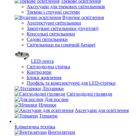
Трекове освітлення
Аксесуари для трекових світильників
Трекові і струнні системи
Вуличне освітлення
Архітектурні світильники
Закопувані світильники (ґрунтові)
Консольні світильники
Садові світильники
Світильники на сонячній батареї
LED-лента
Світлодіодна стрічка
Контролери
Блоки живлення
Профіль та комплектуючі для LED-стрічки
Ліхтарики
Світлодіодні гірлянди
Для рослин
Нічники
Аксесуари для освітлення
Торшери
Кліматична техніка
Вентилятори