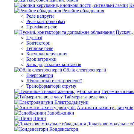
Кн
Релейне обладнання
Реле напруги
Реле контролю фаз
Проміжне реле
Пускачі,
Пускачі
Контактори
Теплове реле
Котушки керування
Блок затримки
Блок додаткових контактів
Облік електроенергії
Енергометри
Лічильники електроенергії
Трансформатори струму
Перемикачі нав
Таймери та реле часу
Електродвигуни
Автомати захисту двигунів
Запобіжники
Шини
Додаткове модульне о
Конденсатори