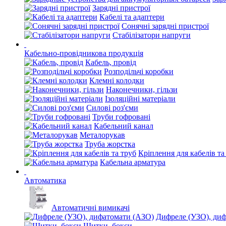
Зарядні пристрої
Кабелі та адаптери
Сонячні зарядні пристрої
Стабілізатори напруги
Кабельно-провідникова продукція
Кабель, провід
Розподільчі коробки
Клемні колодки
Наконечники, гільзи
Ізоляційні матеріали
Силові роз'єми
Труби гофровані
Кабельний канал
Металорукав
Труба жорстка
Кріплення для кабелів та
Кабельна арматура
Автоматика
Автоматичні вимикачі
Дифреле (УЗО), ди
Щитки, бокси