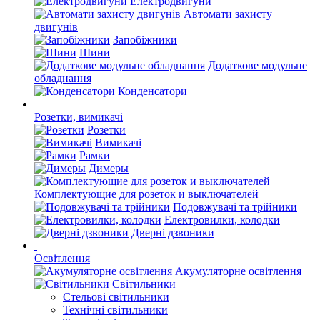
Електродвигуни
Автомати захисту
двигунів
Запобіжники
Шини
Додаткове модульне
обладнання
Конденсатори
Розетки, вимикачі
Розетки
Вимикачі
Рамки
Димеры
Комплектующие для розеток и выключателей
Подовжувачі та трійники
Електровилки, колодки
Дверні дзвоники
Освітлення
Акумуляторне освітлення
Світильники
Стельові світильники
Технічні світильники