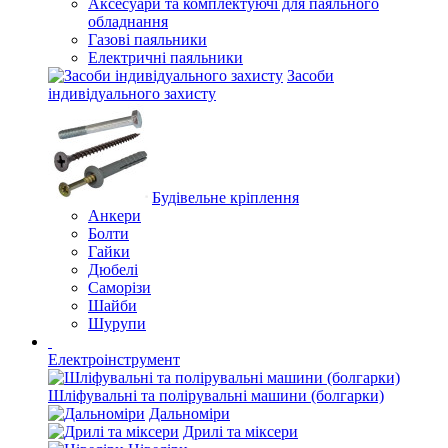
Аксесуари та комплектуючі для паяльного
обладнання
Газові паяльники
Електричні паяльники
Засоби
індивідуального захисту
Будівельне кріплення
Анкери
Болти
Гайки
Дюбелі
Саморізи
Шайби
Шурупи
Електроінструмент
Шліфувальні та полірувальні машини (болгарки)
Дальноміри
Дрилі та міксери