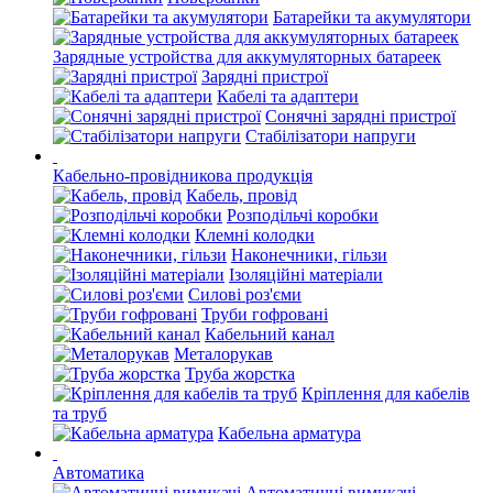
Батарейки та акумулятори
Зарядные устройства для аккумуляторных батареек
Зарядні пристрої
Кабелі та адаптери
Сонячні зарядні пристрої
Стабілізатори напруги
Кабельно-провідникова продукція
Кабель, провід
Розподільчі коробки
Клемні колодки
Наконечники, гільзи
Ізоляційні матеріали
Силові роз'єми
Труби гофровані
Кабельний канал
Металорукав
Труба жорстка
Кріплення для кабелів
та труб
Кабельна арматура
Автоматика
Автоматичні вимикачі