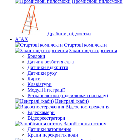
Промислові пилосмоки
Драбини, підмостки
AJAX
Стартові комплекти
Захист від вторгнення
Брелоки
Датчик розбиття скла
Датчики відкриття
Датчики руху
Карти
Клавіатури
Модулі інтеграції
Ретранслятори (підсилювачі сигналу)
Централі (хаби)
Відеоспостереження
Відеокамери
Відеореєстратори
Запобігання потопу
Датчики затоплення
Крани перекриття води