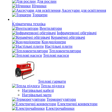
Для рослин
Нічники
Аксесуари для освітлення
Торшери
Кліматична техніка
Вентилятори
Інфрачервоні обігрівачі
Керамічні обігрівачі
Кондиціонери
Настільні плити
Тепловентилятори
Теплові насоси
Теплові гармати
Тепла підлога
Нагрівальні кабелі
Нагрівальні мати
Терморегулятори
Електричні конвектори
Електрочайники