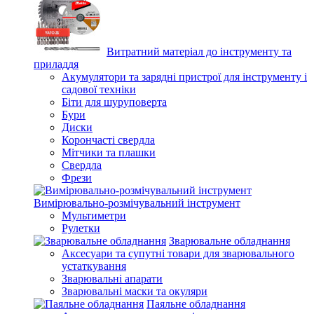
Витратний матеріал до інструменту та
приладдя
Акумулятори та зарядні пристрої для інструменту і
садової техніки
Біти для шуруповерта
Бури
Диски
Корончасті свердла
Мітчики та плашки
Свердла
Фрези
Вимірювально-розмічувальний інструмент
Мультиметри
Рулетки
Зварювальне обладнання
Аксесуари та супутні товари для зварювального
устаткування
Зварювальні апарати
Зварювальні маски та окуляри
Паяльне обладнання