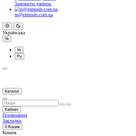
Замовити дзвінок
in@eimpuls.com.ua
Українська
Ук
Ук
Ру
Каталог
Кабінет
Порівняння
Закладки
0
Кошик
Кошик