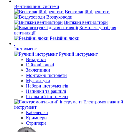
Вентиляційні системи
Вентиляційні решітки
Воздуховоди
Витяжні вентилятори
Комплектуючі для
вентиляції
Ревізійні люки
Інструмент
Ручний інструмент
Викрутки
Гайкові ключі
Заклепники
Монтажні пістолети
Мультитули
Набори інструментів
Напилки та рашпілі
Різальний інстрімент
Електромонтажний
інструмент
Кабелерізи
Кримпери
Стрипери