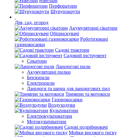
Нівеліри
Перфоратори
Шурупокрути
Дім, сад, огород
Акумуляторні сікатори
Обприскувачі
Роботизовані
газонокосарки
Садові трактори
Садовий інструмент
Секатори
Ланцюгові пили
Акумуляторні пилки
Бензопили
Електропили
Ланцюги та шини для ланцюгових пил
Тримери та мотокоси
Газонокосарки
Воздуходуви
Культиватори
Електрокультиватори
Мотокультиватори
Садові подрібнювачі
Мойки високого тиску