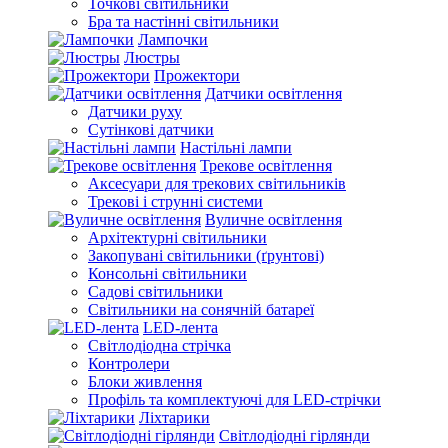
Точкові світильники
Бра та настінні світильники
Лампочки
Люстры
Прожектори
Датчики освітлення
Датчики руху
Сутінкові датчики
Настільні лампи
Трекове освітлення
Аксесуари для трекових світильників
Трекові і струнні системи
Вуличне освітлення
Архітектурні світильники
Закопувані світильники (ґрунтові)
Консольні світильники
Садові світильники
Світильники на сонячній батареї
LED-лента
Світлодіодна стрічка
Контролери
Блоки живлення
Профіль та комплектуючі для LED-стрічки
Ліхтарики
Світлодіодні гірлянди