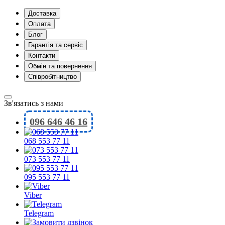
Доставка
Оплата
Блог
Гарантія та сервіс
Контакти
Обмін та повернення
Співробітництво
Зв'язатись з нами
096 646 46 16
068 553 77 11
073 553 77 11
095 553 77 11
Viber
Telegram