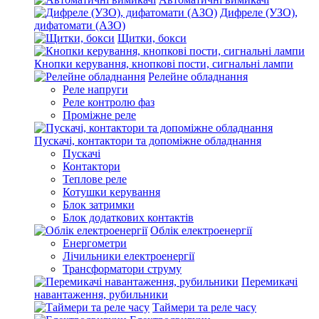
Дифреле (УЗО),
дифатомати (АЗО)
Щитки, бокси
Кнопки керування, кнопкові пости, сигнальні лампи
Релейне обладнання
Реле напруги
Реле контролю фаз
Проміжне реле
Пускачі, контактори та допоміжне обладнання
Пускачі
Контактори
Теплове реле
Котушки керування
Блок затримки
Блок додаткових контактів
Облік електроенергії
Енергометри
Лічильники електроенергії
Трансформатори струму
Перемикачі
навантаження, рубильники
Таймери та реле часу