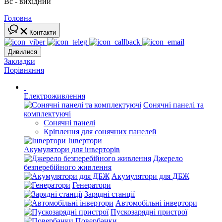
Вс - вихідний
Головна
Контакти
Дивилися
Закладки
Порівняння
Електроживлення
Сонячні панелі та
комплектуючі
Сонячні панелі
Кріплення для сонячних панелей
Інвертори
Акумулятори для інверторів
Джерело
безперебійного живлення
Акумулятори для ДБЖ
Генератори
Зарядні станції
Автомобільні інвертори
Пускозарядні пристрої
Повербанки