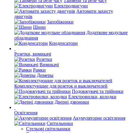
Таймери та реле часу
Електродвигуни
Автомати захисту
двигунів
Запобіжники
Шини
Додаткове модульне
обладнання
Конденсатори
Розетки, вимикачі
Розетки
Вимикачі
Рамки
Димеры
Комплектующие для розеток и выключателей
Подовжувачі та трійники
Електровилки, колодки
Дверні дзвоники
Освітлення
Акумуляторне освітлення
Світильники
Стельові світильники