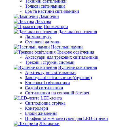
Технічні світильники
Точкові світильники
Бра та настінні світильники
Лампочки
Люстры
Прожектори
Датчики освітлення
Датчики руху
Сутінкові датчики
Настільні лампи
Трекове освітлення
Аксесуари для трекових світильників
Трекові і струнні системи
Вуличне освітлення
Архітектурні світильники
Закопувані світильники (ґрунтові)
Консольні світильники
Садові світильники
Світильники на сонячній батареї
LED-лента
Світлодіодна стрічка
Контролери
Блоки живлення
Профіль та комплектуючі для LED-стрічки
Ліхтарики