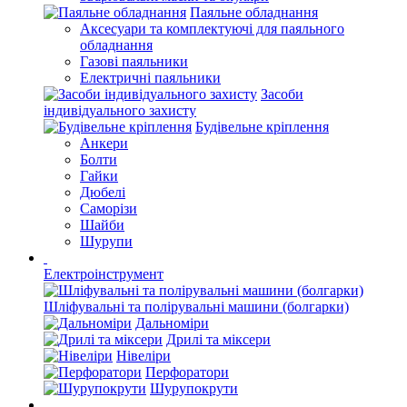
Паяльне обладнання
Аксесуари та комплектуючі для паяльного
обладнання
Газові паяльники
Електричні паяльники
Засоби
індивідуального захисту
Будівельне кріплення
Анкери
Болти
Гайки
Дюбелі
Саморізи
Шайби
Шурупи
Електроінструмент
Шліфувальні та полірувальні машини (болгарки)
Дальноміри
Дрилі та міксери
Нівеліри
Перфоратори
Шурупокрути