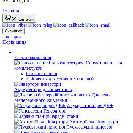
Вс - вихідний
Головна
Контакти
Дивилися
Закладки
Порівняння
Електроживлення
Сонячні панелі та
комплектуючі
Сонячні панелі
Кріплення для сонячних панелей
Інвертори
Акумулятори для інверторів
Джерело
безперебійного живлення
Акумулятори для ДБЖ
Генератори
Зарядні станції
Автомобільні інвертори
Пускозарядні пристрої
Повербанки