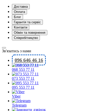
Доставка
Оплата
Блог
Гарантія та сервіс
Контакти
Обмін та повернення
Співробітництво
Зв'язатись з нами
096 646 46 16
068 553 77 11
073 553 77 11
095 553 77 11
Viber
Telegram