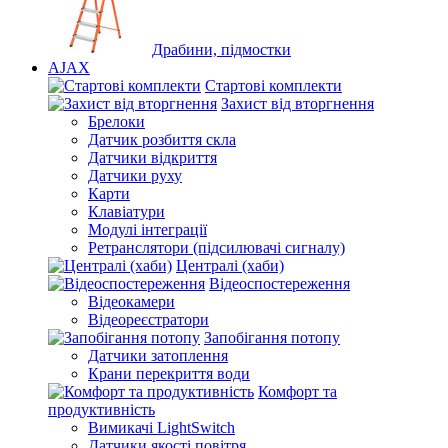
Драбини, підмостки
AJAX
Стартові комплекти
Захист від вторгнення
Брелоки
Датчик розбиття скла
Датчики відкриття
Датчики руху
Карти
Клавіатури
Модулі інтеграції
Ретранслятори (підсилювачі сигналу)
Централі (хаби)
Відеоспостереження
Відеокамери
Відеореєстратори
Запобігання потопу
Датчики затоплення
Крани перекриття води
Комфорт та
продуктивність
Вимикачі LightSwitch
Датчики якості повітря