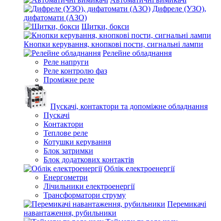
Дифреле (УЗО),
дифатомати (АЗО)
Щитки, бокси
Кнопки керування, кнопкові пости, сигнальні лампи
Релейне обладнання
Реле напруги
Реле контролю фаз
Проміжне реле
Пускачі, контактори та допоміжне обладнання
Пускачі
Контактори
Теплове реле
Котушки керування
Блок затримки
Блок додаткових контактів
Облік електроенергії
Енергометри
Лічильники електроенергії
Трансформатори струму
Перемикачі
навантаження, рубильники