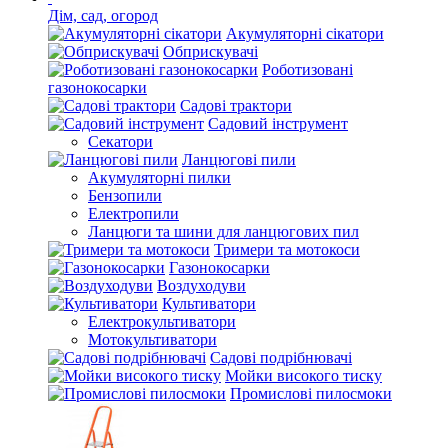
Дім, сад, огород
Акумуляторні сікатори
Обприскувачі
Роботизовані
газонокосарки
Садові трактори
Садовий інструмент
Секатори
Ланцюгові пили
Акумуляторні пилки
Бензопили
Електропили
Ланцюги та шини для ланцюгових пил
Тримери та мотокоси
Газонокосарки
Воздуходуви
Культиватори
Електрокультиватори
Мотокультиватори
Садові подрібнювачі
Мойки високого тиску
Промислові пилосмоки