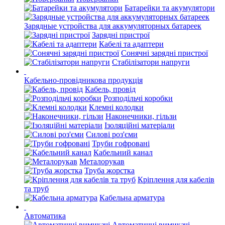
Батарейки та акумулятори
Зарядные устройства для аккумуляторных батареек
Зарядні пристрої
Кабелі та адаптери
Сонячні зарядні пристрої
Стабілізатори напруги
Кабельно-провідникова продукція
Кабель, провід
Розподільчі коробки
Клемні колодки
Наконечники, гільзи
Ізоляційні матеріали
Силові роз'єми
Труби гофровані
Кабельний канал
Металорукав
Труба жорстка
Кріплення для кабелів
та труб
Кабельна арматура
Автоматика
Автоматичні вимикачі