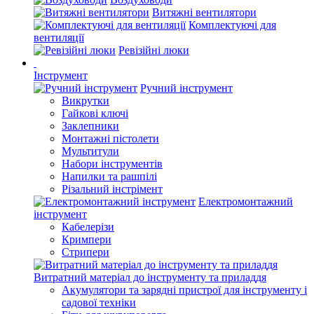
Витяжні вентилятори
Комплектуючі для
вентиляції
Ревізійні люки
Інструмент
Ручний інструмент
Викрутки
Гайкові ключі
Заклепники
Монтажні пістолети
Мультитули
Набори інструментів
Напилки та рашпілі
Різальний інстрімент
Електромонтажний
інструмент
Кабелерізи
Кримпери
Стрипери
Витратний матеріал до інструменту та приладдя
Акумулятори та зарядні пристрої для інструменту і
садової техніки