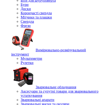
Біти для шуруповерта
Бури
Диски
Корончасті свердла
Мітчики та плашки
Свердла
Фрези
Вимірювально-розмічувальний
інструмент
Мультиметри
Рулетки
Зварювальне обладнання
Аксесуари та супутні товари для зварювального
устаткування
Зварювальні апарати
Зварювальні маски та окуляри