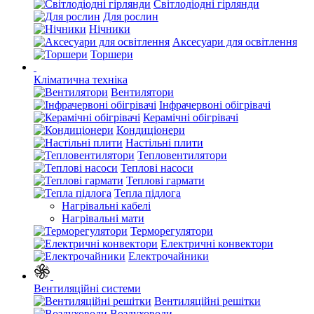
Світлодіодні гірлянди
Для рослин
Нічники
Аксесуари для освітлення
Торшери
Кліматична техніка
Вентилятори
Інфрачервоні обігрівачі
Керамічні обігрівачі
Кондиціонери
Настільні плити
Тепловентилятори
Теплові насоси
Теплові гармати
Тепла підлога
Нагрівальні кабелі
Нагрівальні мати
Терморегулятори
Електричні конвектори
Електрочайники
Вентиляційні системи
Вентиляційні решітки
Воздуховоди