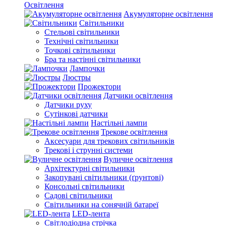
Освітлення
Акумуляторне освітлення
Світильники
Стельові світильники
Технічні світильники
Точкові світильники
Бра та настінні світильники
Лампочки
Люстры
Прожектори
Датчики освітлення
Датчики руху
Сутінкові датчики
Настільні лампи
Трекове освітлення
Аксесуари для трекових світильників
Трекові і струнні системи
Вуличне освітлення
Архітектурні світильники
Закопувані світильники (ґрунтові)
Консольні світильники
Садові світильники
Світильники на сонячній батареї
LED-лента
Світлодіодна стрічка