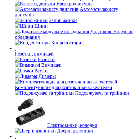
Електродвигуни
Автомати захисту
двигунів
Запобіжники
Шини
Додаткове модульне
обладнання
Конденсатори
Розетки, вимикачі
Розетки
Вимикачі
Рамки
Димеры
Комплектующие для розеток и выключателей
Подовжувачі та трійники
Електровилки, колодки
Дверні дзвоники