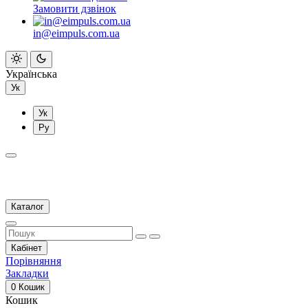
Замовити дзвінок
in@eimpuls.com.ua
Українська
Ук
Ук
Ру
Каталог
Кабінет
Порівняння
Закладки
0
Кошик
Кошик