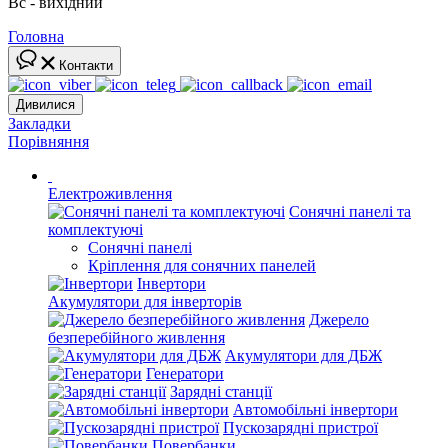
Вс - вихідний
Головна
Контакти
Дивилися
Закладки
Порівняння
Електроживлення
Сонячні панелі та
комплектуючі
Сонячні панелі
Кріплення для сонячних панелей
Інвертори
Акумулятори для інверторів
Джерело
безперебійного живлення
Акумулятори для ДБЖ
Генератори
Зарядні станції
Автомобільні інвертори
Пускозарядні пристрої
Повербанки