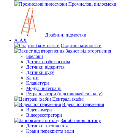
Промислові пилосмоки
Драбини, підмостки
AJAX
Стартові комплекти
Захист від вторгнення
Брелоки
Датчик розбиття скла
Датчики відкриття
Датчики руху
Карти
Клавіатури
Модулі інтеграції
Ретранслятори (підсилювачі сигналу)
Централі (хаби)
Відеоспостереження
Відеокамери
Відеореєстратори
Запобігання потопу
Датчики затоплення
Крани перекриття води