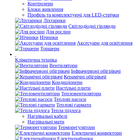
Контролери
Блоки живлення
Профіль та комплектуючі для LED-стрічки
Ліхтарики
Світлодіодні гірлянди
Для рослин
Нічники
Аксесуари для освітлення
Торшери
Кліматична техніка
Вентилятори
Інфрачервоні обігрівачі
Керамічні обігрівачі
Кондиціонери
Настільні плити
Тепловентилятори
Теплові насоси
Теплові гармати
Тепла підлога
Нагрівальні кабелі
Нагрівальні мати
Терморегулятори
Електричні конвектори
Електрочайники