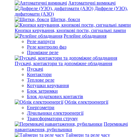
Автоматичні вимикачі
Дифреле (УЗО),
дифатомати (АЗО)
Щитки, бокси
Кнопки керування, кнопкові пости, сигнальні лампи
Релейне обладнання
Реле напруги
Реле контролю фаз
Проміжне реле
Пускачі, контактори та допоміжне обладнання
Пускачі
Контактори
Теплове реле
Котушки керування
Блок затримки
Блок додаткових контактів
Облік електроенергії
Енергометри
Лічильники електроенергії
Трансформатори струму
Перемикачі
навантаження, рубильники
Таймери та реле часу