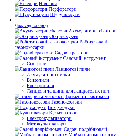
Нівеліри
Перфоратори
Шурупокрути
Дім, сад, огород
Акумуляторні сікатори
Обприскувачі
Роботизовані
газонокосарки
Садові трактори
Садовий інструмент
Секатори
Ланцюгові пили
Акумуляторні пилки
Бензопили
Електропили
Ланцюги та шини для ланцюгових пил
Тримери та мотокоси
Газонокосарки
Воздуходуви
Культиватори
Електрокультиватори
Мотокультиватори
Садові подрібнювачі
Мойки високого тиску