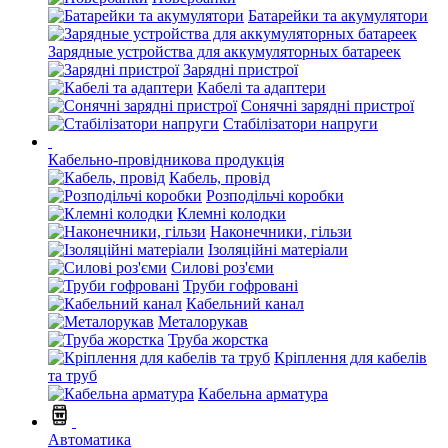
Батарейки та акумулятори
Зарядные устройства для аккумуляторных батареек
Зарядні пристрої
Кабелі та адаптери
Сонячні зарядні пристрої
Стабілізатори напруги
Кабельно-провідникова продукція
Кабель, провід
Розподільчі коробки
Клемні колодки
Наконечники, гільзи
Ізоляційні матеріали
Силові роз'єми
Труби гофровані
Кабельний канал
Металорукав
Труба жорстка
Кріплення для кабелів
та труб
Кабельна арматура
Автоматика