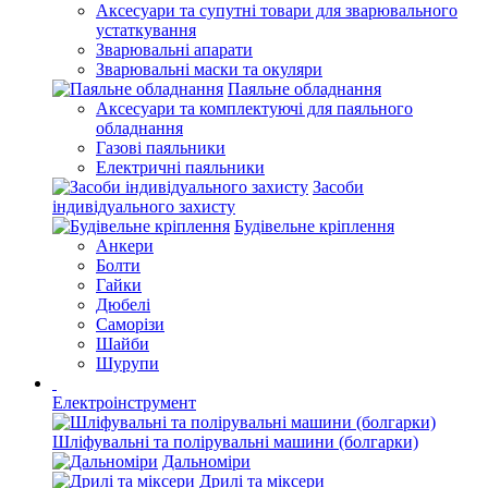
Аксесуари та супутні товари для зварювального
устаткування
Зварювальні апарати
Зварювальні маски та окуляри
Паяльне обладнання
Аксесуари та комплектуючі для паяльного
обладнання
Газові паяльники
Електричні паяльники
Засоби
індивідуального захисту
Будівельне кріплення
Анкери
Болти
Гайки
Дюбелі
Саморізи
Шайби
Шурупи
Електроінструмент
Шліфувальні та полірувальні машини (болгарки)
Дальноміри
Дрилі та міксери