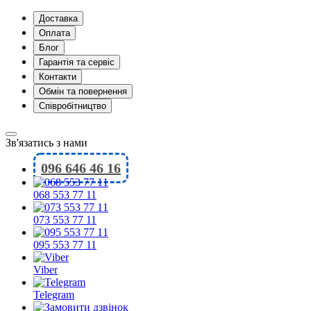
Доставка
Оплата
Блог
Гарантія та сервіс
Контакти
Обмін та повернення
Співробітництво
Зв'язатись з нами
096 646 46 16
068 553 77 11
073 553 77 11
095 553 77 11
Viber
Telegram