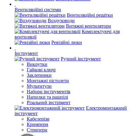
Вентиляційні системи
Вентиляційні решітки
Воздуховоди
Витяжні вентилятори
Комплектуючі для
вентиляції
Ревізійні люки
Інструмент
Ручний інструмент
Викрутки
Гайкові ключі
Заклепники
Монтажні пістолети
Мультитули
Набори інструментів
Напилки та рашпілі
Різальний інстрімент
Електромонтажний
інструмент
Кабелерізи
Кримпери
Стрипери