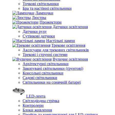
Точкові світильники
Бра та настінні світильники
Лампочки
Люстры
Прожектори
Датчики освітлення
Датчики руху
Сутінкові датчики
Настільні лампи
Трекове освітлення
Аксесуари для трекових світильників
Трекові і струнні системи
Вуличне освітлення
Архітектурні світильники
Закопувані світильники (ґрунтові)
Консольні світильники
Садові світильники
Світильники на сонячній батареї
LED-лента
Світлодіодна стрічка
Контролери
Блоки живлення
Профіль та комплектуючі для LED-стрічки