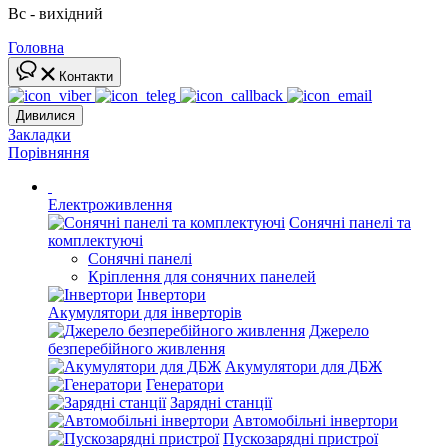
Вс - вихідний
Головна
Контакти
Дивилися
Закладки
Порівняння
Електроживлення
Сонячні панелі та
комплектуючі
Сонячні панелі
Кріплення для сонячних панелей
Інвертори
Акумулятори для інверторів
Джерело
безперебійного живлення
Акумулятори для ДБЖ
Генератори
Зарядні станції
Автомобільні інвертори
Пускозарядні пристрої