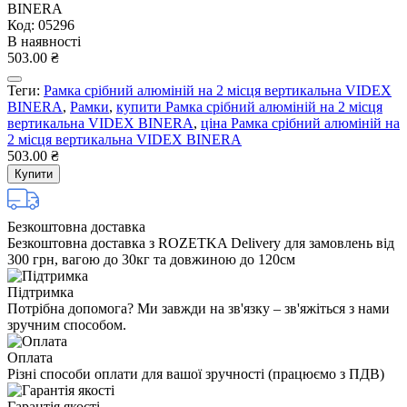
BINERA
Код: 05296
В наявності
503.00 ₴
Теги:
Рамка срібний алюміній на 2 місця вертикальна VIDEX
BINERA
,
Рамки
,
купити Рамка срібний алюміній на 2 місця
вертикальна VIDEX BINERA
,
ціна Рамка срібний алюміній на
2 місця вертикальна VIDEX BINERA
503.00 ₴
Купити
Безкоштовна доставка
Безкоштовна доставка з ROZETKA Delivery для замовлень від
300 грн, вагою до 30кг та довжиною до 120см
Підтримка
Потрібна допомога? Ми завжди на зв'язку – зв'яжіться з нами
зручним способом.
Оплата
Різні способи оплати для вашої зручності (працюємо з ПДВ)
Гарантія якості