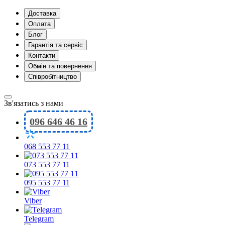
Доставка
Оплата
Блог
Гарантія та сервіс
Контакти
Обмін та повернення
Співробітництво
Зв'язатись з нами
096 646 46 16
068 553 77 11
073 553 77 11
095 553 77 11
Viber
Telegram