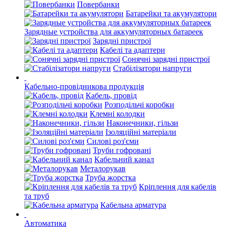
Повербанки
Батарейки та акумулятори
Зарядные устройства для аккумуляторных батареек
Зарядні пристрої
Кабелі та адаптери
Сонячні зарядні пристрої
Стабілізатори напруги
Кабельно-провідникова продукція
Кабель, провід
Розподільчі коробки
Клемні колодки
Наконечники, гільзи
Ізоляційні матеріали
Силові роз'єми
Труби гофровані
Кабельний канал
Металорукав
Труба жорстка
Кріплення для кабелів
та труб
Кабельна арматура
Автоматика