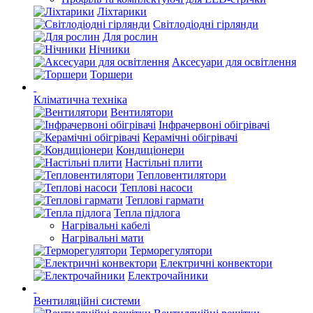
Ліхтарики
Світлодіодні гірлянди
Для рослин
Нічники
Аксесуари для освітлення
Торшери
Кліматична техніка
Вентилятори
Інфрачервоні обігрівачі
Керамічні обігрівачі
Кондиціонери
Настільні плити
Тепловентилятори
Теплові насоси
Теплові гармати
Тепла підлога
Нагрівальні кабелі
Нагрівальні мати
Терморегулятори
Електричні конвектори
Електрочайники
Вентиляційні системи