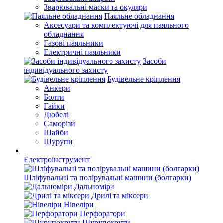
Зварювальні маски та окуляри
Паяльне обладнання
Аксесуари та комплектуючі для паяльного
обладнання
Газові паяльники
Електричні паяльники
Засоби
індивідуального захисту
Будівельне кріплення
Анкери
Болти
Гайки
Дюбелі
Саморізи
Шайби
Шурупи
Електроінструмент
Шліфувальні та полірувальні машини (болгарки)
Дальноміри
Дрилі та міксери
Нівеліри
Перфоратори
Шурупокрути