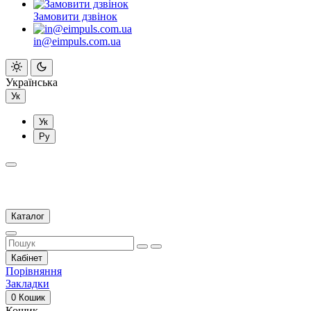
Замовити дзвінок
in@eimpuls.com.ua
Українська
Ук
Ук
Ру
Каталог
Кабінет
Порівняння
Закладки
0
Кошик
Кошик