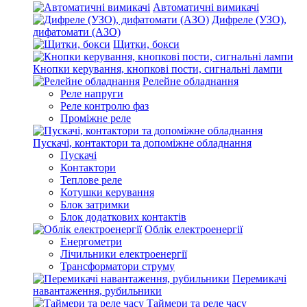
Автоматичні вимикачі
Дифреле (УЗО),
дифатомати (АЗО)
Щитки, бокси
Кнопки керування, кнопкові пости, сигнальні лампи
Релейне обладнання
Реле напруги
Реле контролю фаз
Проміжне реле
Пускачі, контактори та допоміжне обладнання
Пускачі
Контактори
Теплове реле
Котушки керування
Блок затримки
Блок додаткових контактів
Облік електроенергії
Енергометри
Лічильники електроенергії
Трансформатори струму
Перемикачі
навантаження, рубильники
Таймери та реле часу