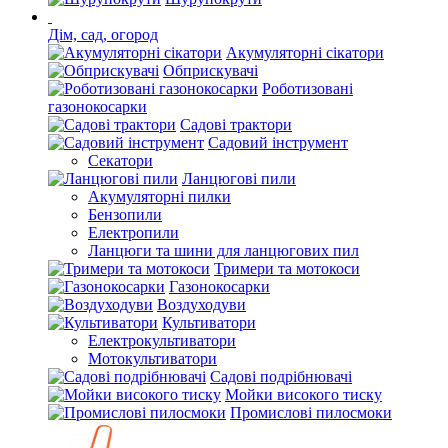
Дім, сад, огород
Акумуляторні сікатори
Обприскувачі
Роботизовані
газонокосарки
Садові трактори
Садовий інструмент
Секатори
Ланцюгові пили
Акумуляторні пилки
Бензопили
Електропили
Ланцюги та шини для ланцюгових пил
Тримери та мотокоси
Газонокосарки
Воздуходуви
Культиватори
Електрокультиватори
Мотокультиватори
Садові подрібнювачі
Мойки високого тиску
Промислові пилосмоки