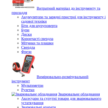
Витратний матеріал до інструменту та
приладдя
Акумулятори та зарядні пристрої для інструменту і
садової техніки
Біти для шуруповерта
Бури
Диски
Корончасті свердла
Мітчики та плашки
Свердла
Фрези
Вимірювально-розмічувальний
інструмент
Мультиметри
Рулетки
Зварювальне обладнання
Аксесуари та супутні товари для зварювального
устаткування
Зварювальні апарати