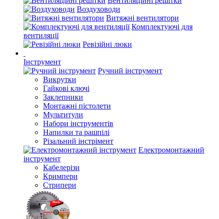
Вентиляційні решітки
Воздуховоди
Витяжні вентилятори
Комплектуючі для
вентиляції
Ревізійні люки
Інструмент
Ручний інструмент
Викрутки
Гайкові ключі
Заклепники
Монтажні пістолети
Мультитули
Набори інструментів
Напилки та рашпілі
Різальний інстрімент
Електромонтажний
інструмент
Кабелерізи
Кримпери
Стрипери