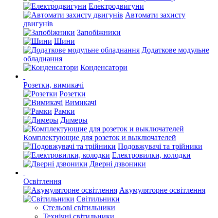
Електродвигуни
Автомати захисту
двигунів
Запобіжники
Шини
Додаткове модульне
обладнання
Конденсатори
Розетки, вимикачі
Розетки
Вимикачі
Рамки
Димеры
Комплектующие для розеток и выключателей
Подовжувачі та трійники
Електровилки, колодки
Дверні дзвоники
Освітлення
Акумуляторне освітлення
Світильники
Стельові світильники
Технічні світильники