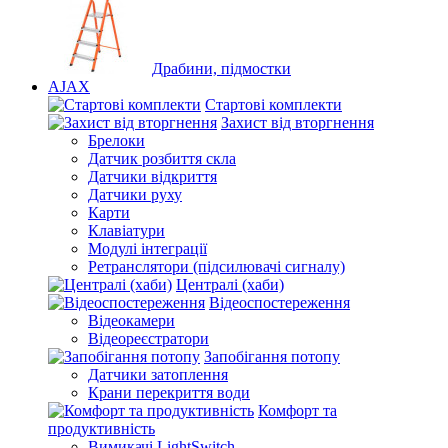
Драбини, підмостки
AJAX
Стартові комплекти
Захист від вторгнення
Брелоки
Датчик розбиття скла
Датчики відкриття
Датчики руху
Карти
Клавіатури
Модулі інтеграції
Ретранслятори (підсилювачі сигналу)
Централі (хаби)
Відеоспостереження
Відеокамери
Відеореєстратори
Запобігання потопу
Датчики затоплення
Крани перекриття води
Комфорт та
продуктивність
Вимикачі LightSwitch