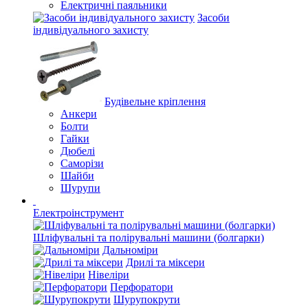
Електричні паяльники
Засоби
індивідуального захисту
Будівельне кріплення
Анкери
Болти
Гайки
Дюбелі
Саморізи
Шайби
Шурупи
Електроінструмент
Шліфувальні та полірувальні машини (болгарки)
Дальноміри
Дрилі та міксери
Нівеліри
Перфоратори
Шурупокрути