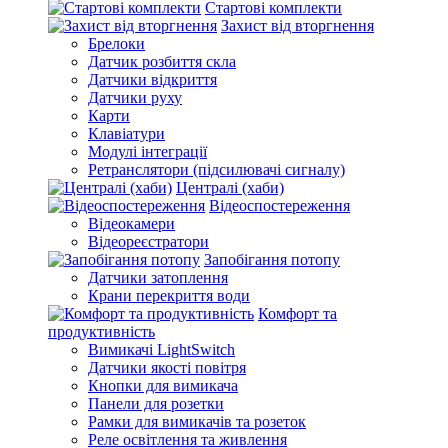
Стартові комплекти
Захист від вторгнення
Брелоки
Датчик розбиття скла
Датчики відкриття
Датчики руху
Карти
Клавіатури
Модулі інтеграції
Ретранслятори (підсилювачі сигналу)
Централі (хаби)
Відеоспостереження
Відеокамери
Відеореєстратори
Запобігання потопу
Датчики затоплення
Крани перекриття води
Комфорт та
продуктивність
Вимикачі LightSwitch
Датчики якості повітря
Кнопки для вимикача
Панели для розетки
Рамки для вимикачів та розеток
Реле освітлення та живлення