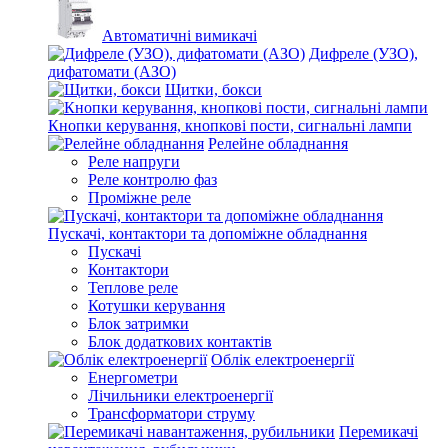
Автоматичні вимикачі
Дифреле (УЗО),
дифатомати (АЗО)
Щитки, бокси
Кнопки керування, кнопкові пости, сигнальні лампи
Релейне обладнання
Реле напруги
Реле контролю фаз
Проміжне реле
Пускачі, контактори та допоміжне обладнання
Пускачі
Контактори
Теплове реле
Котушки керування
Блок затримки
Блок додаткових контактів
Облік електроенергії
Енергометри
Лічильники електроенергії
Трансформатори струму
Перемикачі