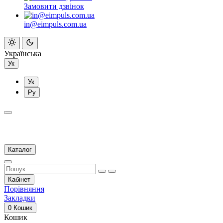
Замовити дзвінок
in@eimpuls.com.ua
Українська
Ук
Ук
Ру
Каталог
Кабінет
Порівняння
Закладки
0
Кошик
Кошик