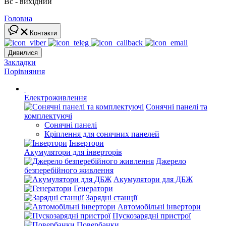
Вс - вихідний
Головна
Контакти
Дивилися
Закладки
Порівняння
Електроживлення
Сонячні панелі та
комплектуючі
Сонячні панелі
Кріплення для сонячних панелей
Інвертори
Акумулятори для інверторів
Джерело
безперебійного живлення
Акумулятори для ДБЖ
Генератори
Зарядні станції
Автомобільні інвертори
Пускозарядні пристрої
Повербанки