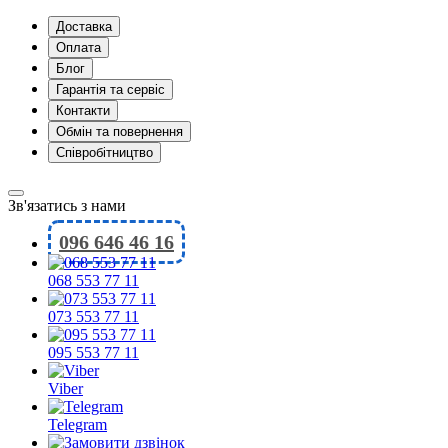
Доставка
Оплата
Блог
Гарантія та сервіс
Контакти
Обмін та повернення
Співробітництво
Зв'язатись з нами
096 646 46 16
068 553 77 11
073 553 77 11
095 553 77 11
Viber
Telegram