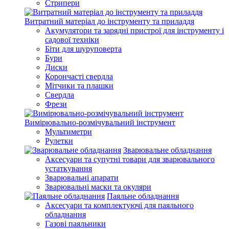
Стрипери
Витратний матеріал до інструменту та приладдя
Акумулятори та зарядні пристрої для інструменту і
садової техніки
Біти для шуруповерта
Бури
Диски
Корончасті свердла
Мітчики та плашки
Свердла
Фрези
Вимірювально-розмічувальний інструмент
Мультиметри
Рулетки
Зварювальне обладнання
Аксесуари та супутні товари для зварювального
устаткування
Зварювальні апарати
Зварювальні маски та окуляри
Паяльне обладнання
Аксесуари та комплектуючі для паяльного
обладнання
Газові паяльники