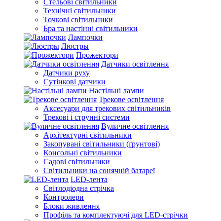
Стельові світильники
Технічні світильники
Точкові світильники
Бра та настінні світильники
Лампочки
Люстры
Прожектори
Датчики освітлення
Датчики руху
Сутінкові датчики
Настільні лампи
Трекове освітлення
Аксесуари для трекових світильників
Трекові і струнні системи
Вуличне освітлення
Архітектурні світильники
Закопувані світильники (ґрунтові)
Консольні світильники
Садові світильники
Світильники на сонячній батареї
LED-лента
Світлодіодна стрічка
Контролери
Блоки живлення
Профіль та комплектуючі для LED-стрічки