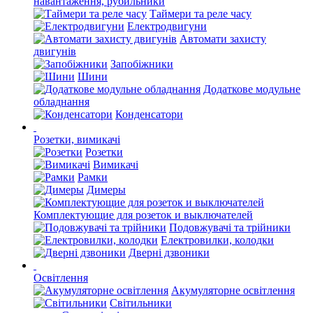
навантаження, рубильники
Таймери та реле часу
Електродвигуни
Автомати захисту
двигунів
Запобіжники
Шини
Додаткове модульне
обладнання
Конденсатори
Розетки, вимикачі
Розетки
Вимикачі
Рамки
Димеры
Комплектующие для розеток и выключателей
Подовжувачі та трійники
Електровилки, колодки
Дверні дзвоники
Освітлення
Акумуляторне освітлення
Світильники