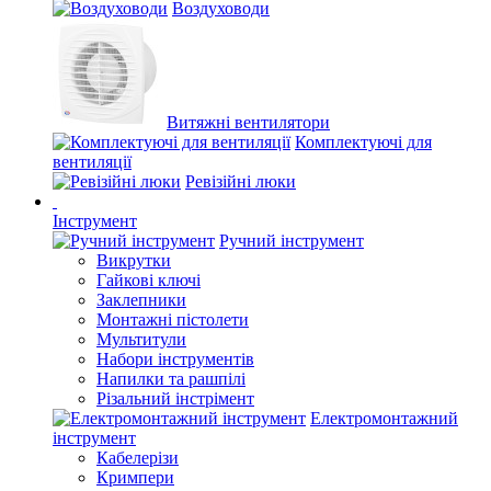
Воздуховоди
Витяжні вентилятори
Комплектуючі для
вентиляції
Ревізійні люки
Інструмент
Ручний інструмент
Викрутки
Гайкові ключі
Заклепники
Монтажні пістолети
Мультитули
Набори інструментів
Напилки та рашпілі
Різальний інстрімент
Електромонтажний
інструмент
Кабелерізи
Кримпери