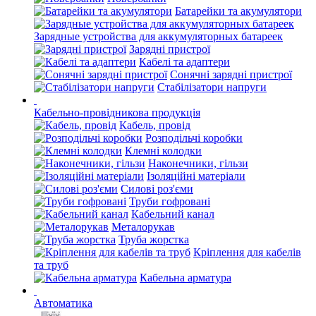
Батарейки та акумулятори
Зарядные устройства для аккумуляторных батареек
Зарядні пристрої
Кабелі та адаптери
Сонячні зарядні пристрої
Стабілізатори напруги
Кабельно-провідникова продукція
Кабель, провід
Розподільчі коробки
Клемні колодки
Наконечники, гільзи
Ізоляційні матеріали
Силові роз'єми
Труби гофровані
Кабельний канал
Металорукав
Труба жорстка
Кріплення для кабелів
та труб
Кабельна арматура
Автоматика