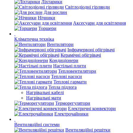
Ліхтарики
Світлодіодні гірлянди
Для рослин
Нічники
Аксесуари для освітлення
Торшери
Кліматична техніка
Вентилятори
Інфрачервоні обігрівачі
Керамічні обігрівачі
Кондиціонери
Настільні плити
Тепловентилятори
Теплові насоси
Теплові гармати
Тепла підлога
Нагрівальні кабелі
Нагрівальні мати
Терморегулятори
Електричні конвектори
Електрочайники
Вентиляційні системи
Вентиляційні решітки