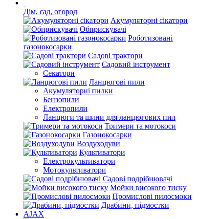
Дім, сад, огород
Акумуляторні сікатори
Обприскувачі
Роботизовані
газонокосарки
Садові трактори
Садовий інструмент
Секатори
Ланцюгові пили
Акумуляторні пилки
Бензопили
Електропили
Ланцюги та шини для ланцюгових пил
Тримери та мотокоси
Газонокосарки
Воздуходуви
Культиватори
Електрокультиватори
Мотокультиватори
Садові подрібнювачі
Мойки високого тиску
Промислові пилосмоки
Драбини, підмостки
AJAX