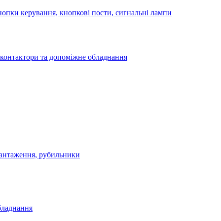
опки керування, кнопкові пости, сигнальні лампи
 контактори та допоміжне обладнання
антаження, рубильники
бладнання