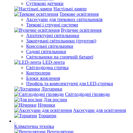
Сутінкові датчики
Настільні лампи
Трекове освітлення
Аксесуари для трекових світильників
Трекові і струнні системи
Вуличне освітлення
Архітектурні світильники
Закопувані світильники (ґрунтові)
Консольні світильники
Садові світильники
Світильники на сонячній батареї
LED-лента
Світлодіодна стрічка
Контролери
Блоки живлення
Профіль та комплектуючі для LED-стрічки
Ліхтарики
Світлодіодні гірлянди
Для рослин
Нічники
Аксесуари для освітлення
Торшери
Кліматична техніка
Вентилятори