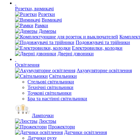
Розетки, вимикачі
Розетки
Вимикачі
Рамки
Димеры
Комплект
Подовжувачі та трійники
Електровилки, колодки
Дверні дзвоники
Освітлення
Акумуляторне освітлення
Світильники
Стельові світильники
Технічні світильники
Точкові світильники
Бра та настінні світильники
Лампочки
Люстры
Прожектори
Датчики освітлення
Датчики руху