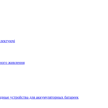
плектуючі
йного живлення
ядные устройства для аккумуляторных батареек