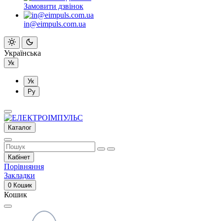
Замовити дзвінок
in@eimpuls.com.ua
Українська
Ук
Ук
Ру
Каталог
Кабінет
Порівняння
Закладки
0
Кошик
Кошик