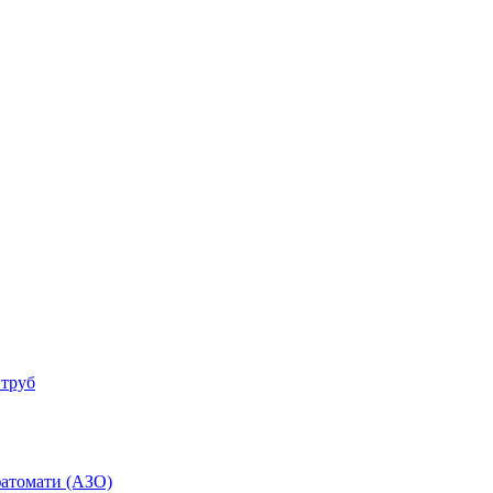
 труб
фатомати (АЗО)