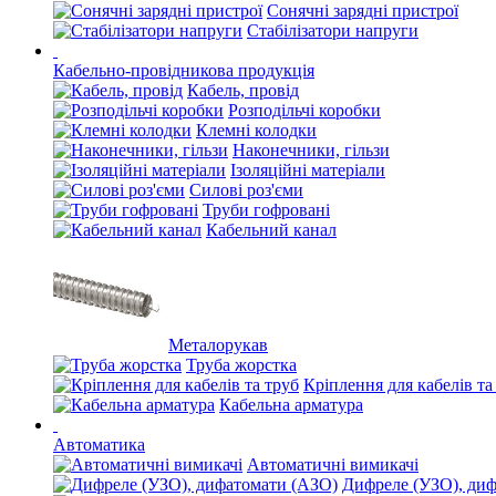
Сонячні зарядні пристрої
Стабілізатори напруги
Кабельно-провідникова продукція
Кабель, провід
Розподільчі коробки
Клемні колодки
Наконечники, гільзи
Ізоляційні матеріали
Силові роз'єми
Труби гофровані
Кабельний канал
Металорукав
Труба жорстка
Кріплення для кабелів та
Кабельна арматура
Автоматика
Автоматичні вимикачі
Дифреле (УЗО), ди