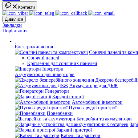
Контакти
Дивилися
Закладки
Порівняння
Електроживлення
Сонячні панелі та ком
Сонячні панелі
Кріплення для сонячних панелей
Інвертори
Акумулятори для інверторів
Джерело безперебі
Акумулятори для ДБЖ
Генератори
Зарядні станції
Автомобільні інвертори
Пускозарядні пристрої
Повербанки
Батарейки та акумулятори
Зар
Зарядні пристрої
Кабелі та адаптери