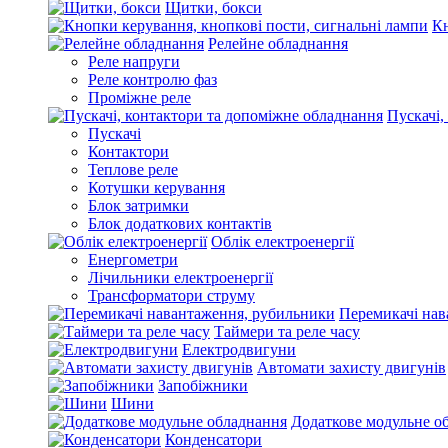
Щитки, бокси
Кн
Релейне обладнання
Реле напруги
Реле контролю фаз
Проміжне реле
Пускачі,
Пускачі
Контактори
Теплове реле
Котушки керування
Блок затримки
Блок додаткових контактів
Облік електроенергії
Енергометри
Лічильники електроенергії
Трансформатори струму
Перемикачі нав
Таймери та реле часу
Електродвигуни
Автомати захисту двигунів
Запобіжники
Шини
Додаткове модульне о
Конденсатори