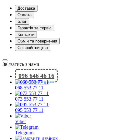
Доставка
Оплата
Блог
Гарантія та сервіс
Контакти
Обмін та повернення
Співробітництво
Зв'язатись з нами
096 646 46 16
068 553 77 11
073 553 77 11
095 553 77 11
Viber
Telegram