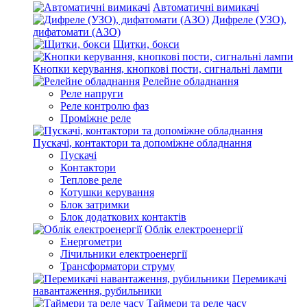
Автоматичні вимикачі
Дифреле (УЗО),
дифатомати (АЗО)
Щитки, бокси
Кнопки керування, кнопкові пости, сигнальні лампи
Релейне обладнання
Реле напруги
Реле контролю фаз
Проміжне реле
Пускачі, контактори та допоміжне обладнання
Пускачі
Контактори
Теплове реле
Котушки керування
Блок затримки
Блок додаткових контактів
Облік електроенергії
Енергометри
Лічильники електроенергії
Трансформатори струму
Перемикачі
навантаження, рубильники
Таймери та реле часу