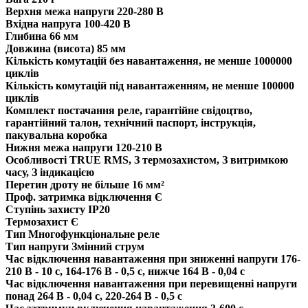
Верхня межа напруги
220-280 В
Вхідна напруга
100-420 В
Глибина
66 мм
Довжина (висота)
85 мм
Кількість комутацій без навантаження, не менше
1000000
циклів
Кількість комутацій під навантаженням, не менше
100000
циклів
Комплект постачання
реле, гарантійне свідоцтво,
гарантійний талон, технічний паспорт, інструкція,
пакувальна коробка
Нижня межа напруги
120-210 В
Особливості
TRUE RMS, З термозахистом, З витримкою
часу, З індикацією
Перетин дроту
не більше 16 мм²
Проф. затримка відключення
Є
Ступінь захисту
IP20
Термозахист
Є
Тип
Многофункціональне реле
Тип напруги
Змінний струм
Час відключення навантаження при зниженні напруги
176-
210 В - 10 с, 164-176 В - 0,5 с, нижче 164 В - 0,04 с
Час відключення навантаження при перевищенні напруги
понад 264 В - 0,04 с, 220-264 В - 0,5 с