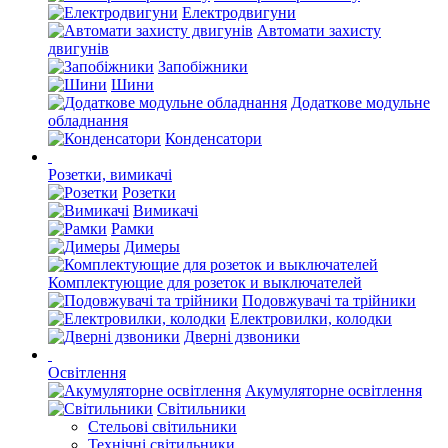
Електродвигуни
Автомати захисту
двигунів
Запобіжники
Шини
Додаткове модульне
обладнання
Конденсатори
Розетки, вимикачі
Розетки
Вимикачі
Рамки
Димеры
Комплектующие для розеток и выключателей
Подовжувачі та трійники
Електровилки, колодки
Дверні дзвоники
Освітлення
Акумуляторне освітлення
Світильники
Стельові світильники
Технічні світильники