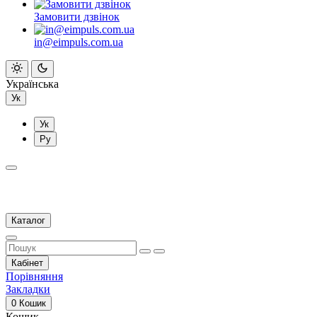
Замовити дзвінок
in@eimpuls.com.ua
Українська
Ук
Ук
Ру
Каталог
Кабінет
Порівняння
Закладки
0
Кошик
Кошик