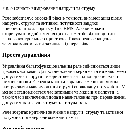
< h3>
Точність вимірювання напруги та струму
Реле забезпечує високий рівень точності вимірювання рівня
напруги, струму та активної потужності завдяки
використанню алгоритму True RMS. Але ви можете
скоригувати відображення цих параметрів відповідно до
вашого контрольного пристрою. Також реле оснащено
термодатчиком, який захищає від перегріву.
Просте управління
Управління багатофункціональним реле здійснюється лише
трьома кнопками. Для встановлення верхньої та нижньої межі
допустимої напруги використовується відповідно верхня та
нижня кнопки. Середня кнопка відкриває меню, де можна
настроювати максимальний струм і споживану потужність. У
меню встановлюється час затримки увімкнення напруги, а
також час відключення подачі навантаження при перевищенні
допустимих значень струму та потужності.
Реле зберігає критичні значення напруги, струму та активної
потужності в енергонезалежній пам'яті.
Зручний монтаж