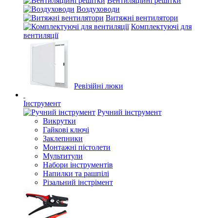
Вентиляційні решітки
Воздуховоди
Витяжні вентилятори
Комплектуючі для
вентиляції
Ревізійні люки
Інструмент
Ручний інструмент
Викрутки
Гайкові ключі
Заклепники
Монтажні пістолети
Мультитули
Набори інструментів
Напилки та рашпілі
Різальний інстрімент