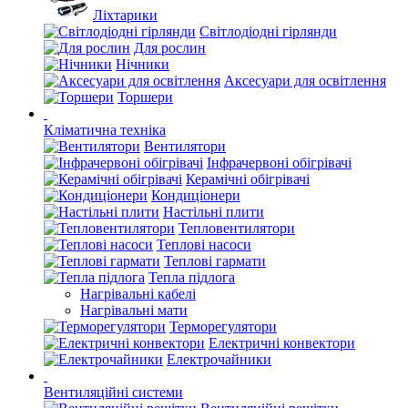
Ліхтарики
Світлодіодні гірлянди
Для рослин
Нічники
Аксесуари для освітлення
Торшери
Кліматична техніка
Вентилятори
Інфрачервоні обігрівачі
Керамічні обігрівачі
Кондиціонери
Настільні плити
Тепловентилятори
Теплові насоси
Теплові гармати
Тепла підлога
Нагрівальні кабелі
Нагрівальні мати
Терморегулятори
Електричні конвектори
Електрочайники
Вентиляційні системи