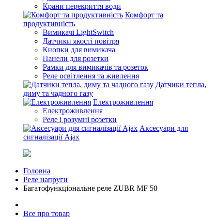
Крани перекриття води
Комфорт та
продуктивність
Вимикачі LightSwitch
Датчики якості повітря
Кнопки для вимикача
Панели для розетки
Рамки для вимикачів та розеток
Реле освітлення та живлення
Датчики тепла,
диму та чадного газу
Електроживлення
Електроживлення
Реле і розумні розетки
Аксесуари для
сигналізації Ajax
Головна
Реле напруги
Багатофункціональне реле ZUBR MF 50
Все про товар