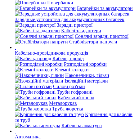
Повербанки
Батарейки та акумулятори
Зарядные устройства для аккумуляторных батареек
Зарядні пристрої
Кабелі та адаптери
Сонячні зарядні пристрої
Стабілізатори напруги
Кабельно-провідникова продукція
Кабель, провід
Розподільчі коробки
Клемні колодки
Наконечники, гільзи
Ізоляційні матеріали
Силові роз'єми
Труби гофровані
Кабельний канал
Металорукав
Труба жорстка
Кріплення для кабелів
та труб
Кабельна арматура
Автоматика