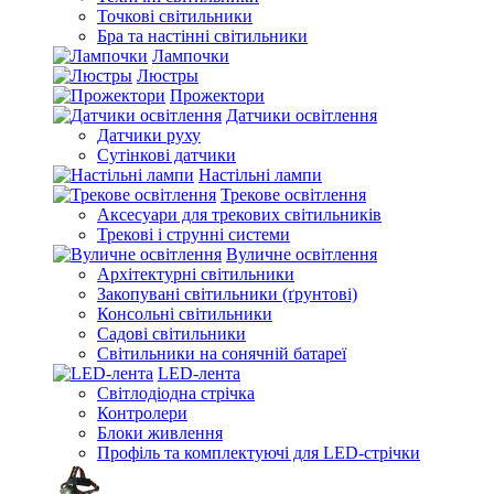
Точкові світильники
Бра та настінні світильники
Лампочки
Люстры
Прожектори
Датчики освітлення
Датчики руху
Сутінкові датчики
Настільні лампи
Трекове освітлення
Аксесуари для трекових світильників
Трекові і струнні системи
Вуличне освітлення
Архітектурні світильники
Закопувані світильники (ґрунтові)
Консольні світильники
Садові світильники
Світильники на сонячній батареї
LED-лента
Світлодіодна стрічка
Контролери
Блоки живлення
Профіль та комплектуючі для LED-стрічки