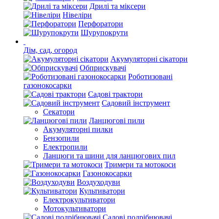
Дрилі та міксери
Нівеліри
Перфоратори
Шурупокрути
Дім, сад, огород
Акумуляторні сікатори
Обприскувачі
Роботизовані
газонокосарки
Садові трактори
Садовий інструмент
Секатори
Ланцюгові пили
Акумуляторні пилки
Бензопили
Електропили
Ланцюги та шини для ланцюгових пил
Тримери та мотокоси
Газонокосарки
Воздуходуви
Культиватори
Електрокультиватори
Мотокультиватори
Садові подрібнювачі