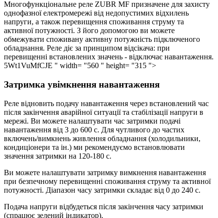
Многофункціональне реле ZUBR MF призначене для захисту
однофазної електромережі від недопустимих відхилень
напруги, а також перевищення споживання струму та
активної потужності.
З його допомогою ви можете
обмежувати споживану активну потужність підключеного
обладнання
. Реле діє за принципом відсікача: при
перевищенні встановлених значень - відключає навантаження.
5Wt1VuMfCJE " width= "560 " height= "315 ">
Затримка увімкнення навантаження
Реле відновить подачу навантаження через встановлений час
після закінчення аварійної ситуації та стабілізації напруги в
мережі. Ви можете налаштувати час затримки подачі
навантаження від 3 до 600 с. Для чутливого до частих
включень/вимкнень живлення обладнання (холодильники,
кондиціонери та ін.) ми рекомендуємо встановлювати
значення затримки на 120-180 с.
Ви можете налаштувати затримку вимкнення навантаження
при безпечному перевищенні споживання струму та активної
потужності. Діапазон часу затримки складає від 0 до 240 с.
Подача напруги відбудеться після закінчення часу затримки
(спрацює зелений індикатор).