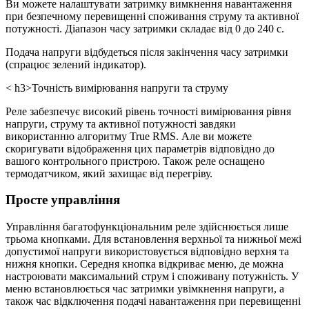
Ви можете налаштувати затримку вимкнення навантаження
при безпечному перевищенні споживання струму та активної
потужності. Діапазон часу затримки складає від 0 до 240 с.
Подача напруги відбудеться після закінчення часу затримки
(спрацює зелений індикатор).
< h3>
Точність вимірювання напруги та струму
Реле забезпечує високий рівень точності вимірювання рівня
напруги, струму та активної потужності завдяки
використанню алгоритму True RMS. Але ви можете
скоригувати відображення цих параметрів відповідно до
вашого контрольного пристрою. Також реле оснащено
термодатчиком, який захищає від перегріву.
Просте управління
Управління багатофункціональним реле здійснюється лише
трьома кнопками. Для встановлення верхньої та нижньої межі
допустимої напруги використовується відповідно верхня та
нижня кнопки. Середня кнопка відкриває меню, де можна
настроювати максимальний струм і споживану потужність. У
меню встановлюється час затримки увімкнення напруги, а
також час відключення подачі навантаження при перевищенні