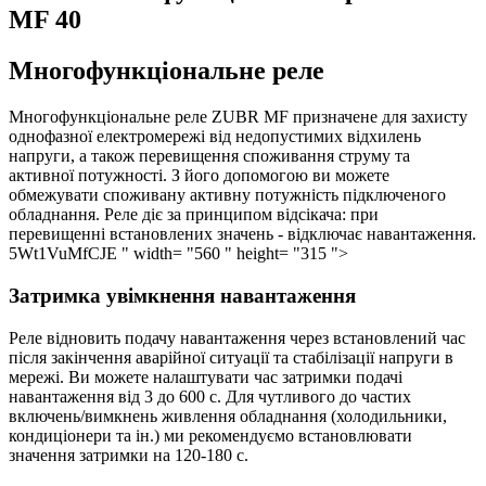
MF 40
Многофункціональне реле
Многофункціональне реле ZUBR MF призначене для захисту
однофазної електромережі від недопустимих відхилень
напруги, а також перевищення споживання струму та
активної потужності.
З його допомогою ви можете
обмежувати споживану активну потужність підключеного
обладнання
. Реле діє за принципом відсікача: при
перевищенні встановлених значень - відключає навантаження.
5Wt1VuMfCJE " width= "560 " height= "315 ">
Затримка увімкнення навантаження
Реле відновить подачу навантаження через встановлений час
після закінчення аварійної ситуації та стабілізації напруги в
мережі. Ви можете налаштувати час затримки подачі
навантаження від 3 до 600 с. Для чутливого до частих
включень/вимкнень живлення обладнання (холодильники,
кондиціонери та ін.) ми рекомендуємо встановлювати
значення затримки на 120-180 с.