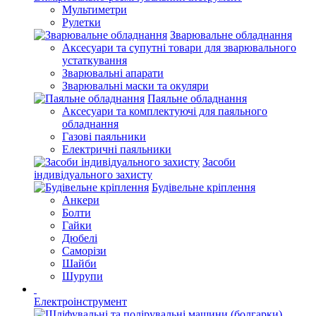
Мультиметри
Рулетки
Зварювальне обладнання
Аксесуари та супутні товари для зварювального
устаткування
Зварювальні апарати
Зварювальні маски та окуляри
Паяльне обладнання
Аксесуари та комплектуючі для паяльного
обладнання
Газові паяльники
Електричні паяльники
Засоби
індивідуального захисту
Будівельне кріплення
Анкери
Болти
Гайки
Дюбелі
Саморізи
Шайби
Шурупи
Електроінструмент