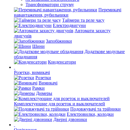
Трансформатори струму
Перемикачі
навантаження, рубильники
Таймери та реле часу
Електродвигуни
Автомати захисту
двигунів
Запобіжники
Шини
Додаткове модульне
обладнання
Конденсатори
Розетки, вимикачі
Розетки
Вимикачі
Рамки
Димеры
Комплектующие для розеток и выключателей
Подовжувачі та трійники
Електровилки, колодки
Дверні дзвоники
Освітлення