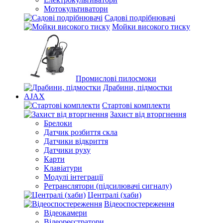
Мотокультиватори
Садові подрібнювачі
Мойки високого тиску
Промислові пилосмоки
Драбини, підмостки
AJAX
Стартові комплекти
Захист від вторгнення
Брелоки
Датчик розбиття скла
Датчики відкриття
Датчики руху
Карти
Клавіатури
Модулі інтеграції
Ретранслятори (підсилювачі сигналу)
Централі (хаби)
Відеоспостереження
Відеокамери
Відеореєстратори