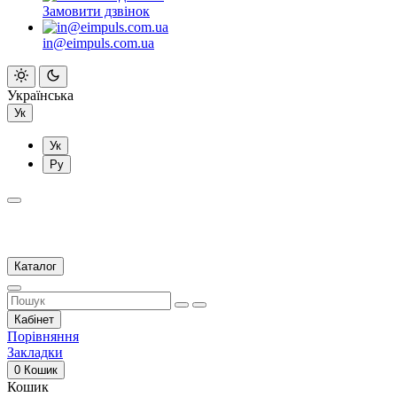
Замовити дзвінок
in@eimpuls.com.ua
Українська
Ук
Ук
Ру
Каталог
Кабінет
Порівняння
Закладки
0
Кошик
Кошик