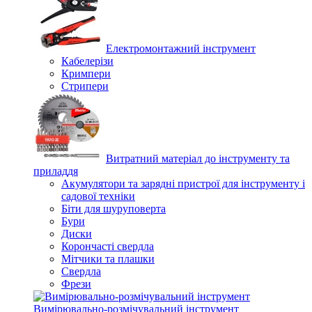
Електромонтажний інструмент
Кабелерізи
Кримпери
Стрипери
Витратний матеріал до інструменту та
приладдя
Акумулятори та зарядні пристрої для інструменту і
садової техніки
Біти для шуруповерта
Бури
Диски
Корончасті свердла
Мітчики та плашки
Свердла
Фрези
Вимірювально-розмічувальний інструмент