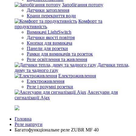
Запобігання потопу
Датчики затоплення
Крани перекриття води
Комфорт та
продуктивність
Вимикачі LightSwitch
Датчики якості повітря
Кнопки для вимикача
Панели для розетки
Рамки для вимикачів та розеток
Реле освітлення та живлення
Датчики тепла,
диму та чадного газу
Електроживлення
Електроживлення
Реле і розумні розетки
Аксесуари для
сигналізації Ajax
Головна
Реле напруги
Багатофункціональне реле ZUBR MF 40