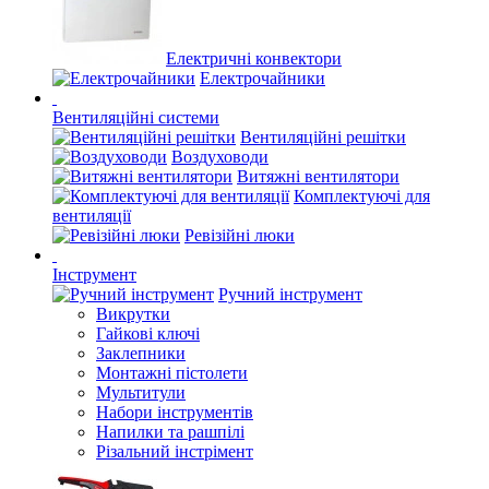
Електричні конвектори
Електрочайники
Вентиляційні системи
Вентиляційні решітки
Воздуховоди
Витяжні вентилятори
Комплектуючі для
вентиляції
Ревізійні люки
Інструмент
Ручний інструмент
Викрутки
Гайкові ключі
Заклепники
Монтажні пістолети
Мультитули
Набори інструментів
Напилки та рашпілі
Різальний інстрімент