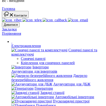
Вс - вихідний
Головна
Контакти
Дивилися
Закладки
Порівняння
Електроживлення
Сонячні панелі та
комплектуючі
Сонячні панелі
Кріплення для сонячних панелей
Інвертори
Акумулятори для інверторів
Джерело
безперебійного живлення
Акумулятори для ДБЖ
Генератори
Зарядні станції
Автомобільні інвертори
Пускозарядні пристрої
Повербанки