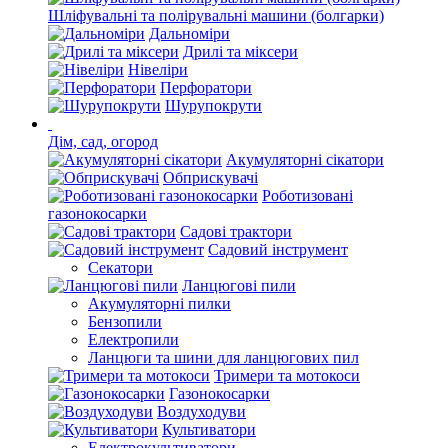
Шліфувальні та полірувальні машини (болгарки)
Дальноміри
Дрилі та міксери
Нівеліри
Перфоратори
Шурупокрути
Дім, сад, огород
Акумуляторні сікатори
Обприскувачі
Роботизовані
газонокосарки
Садові трактори
Садовий інструмент
Секатори
Ланцюгові пили
Акумуляторні пилки
Бензопили
Електропили
Ланцюги та шини для ланцюгових пил
Тримери та мотокоси
Газонокосарки
Воздуходуви
Культиватори
Електрокультиватори