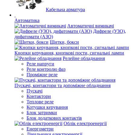
Кабельна арматура
Автоматика
Автоматичні вимикачі
Дифреле (УЗО),
дифатомати (АЗО)
Щитки, бокси
Кнопки керування, кнопкові пости, сигнальні лампи
Релейне обладнання
Реле напруги
Реле контролю фаз
Проміжне реле
Пускачі, контактори та допоміжне обладнання
Пускачі
Контактори
Теплове реле
Котушки керування
Блок затримки
Блок додаткових контактів
Облік електроенергії
Енергометри
Лічильники електроенергії