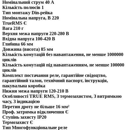
Номінальний струм
40 А
Кількість полюсів
1
Тип монтажу
Din-рейка
Номінальна напруга, В
220
TrueRMS
Є
Вага
210 г
Верхня межа напруги
220-280 В
Вхідна напруга
100-420 В
Глибина
66 мм
Довжина (висота)
85 мм
Кількість комутацій без навантаження, не менше
1000000
циклів
Кількість комутацій під навантаженням, не менше
100000
циклів
Комплект постачання
реле, гарантійне свідоцтво,
гарантійний талон, технічний паспорт, інструкція,
пакувальна коробка
Нижня межа напруги
120-210 В
Особливості
TRUE RMS, З термозахистом, З витримкою
часу, З індикацією
Перетин дроту
не більше 16 мм²
Проф. затримка відключення
Є
Ступінь захисту
IP20
Термозахист
Є
Тип
Многофункціональне реле