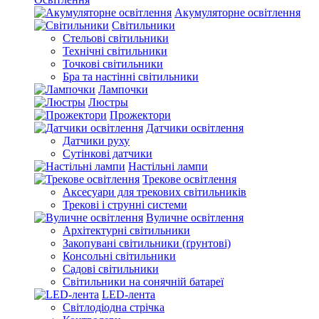
Акумуляторне освітлення
Світильники
Стельові світильники
Технічні світильники
Точкові світильники
Бра та настінні світильники
Лампочки
Люстры
Прожектори
Датчики освітлення
Датчики руху
Сутінкові датчики
Настільні лампи
Трекове освітлення
Аксесуари для трекових світильників
Трекові і струнні системи
Вуличне освітлення
Архітектурні світильники
Закопувані світильники (ґрунтові)
Консольні світильники
Садові світильники
Світильники на сонячній батареї
LED-лента
Світлодіодна стрічка