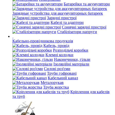
Батарейки та акумулятори
Зарядные устройства для аккумуляторных батареек
Зарядні пристрої
Кабелі та адаптери
Сонячні зарядні пристрої
Стабілізатори напруги
Кабельно-провідникова продукція
Кабель, провід
Розподільчі коробки
Клемні колодки
Наконечники, гільзи
Ізоляційні матеріали
Силові роз'єми
Труби гофровані
Кабельний канал
Металорукав
Труба жорстка
Кріплення для кабелів
та труб