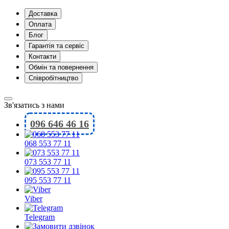
Доставка
Оплата
Блог
Гарантія та сервіс
Контакти
Обмін та повернення
Співробітництво
Зв'язатись з нами
096 646 46 16
068 553 77 11
073 553 77 11
095 553 77 11
Viber
Telegram