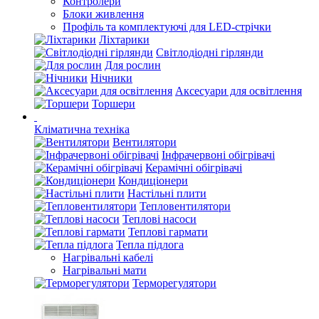
Контролери
Блоки живлення
Профіль та комплектуючі для LED-стрічки
Ліхтарики
Світлодіодні гірлянди
Для рослин
Нічники
Аксесуари для освітлення
Торшери
Кліматична техніка
Вентилятори
Інфрачервоні обігрівачі
Керамічні обігрівачі
Кондиціонери
Настільні плити
Тепловентилятори
Теплові насоси
Теплові гармати
Тепла підлога
Нагрівальні кабелі
Нагрівальні мати
Терморегулятори