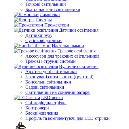
Точкові світильники
Бра та настінні світильники
Лампочки
Люстры
Прожектори
Датчики освітлення
Датчики руху
Сутінкові датчики
Настільні лампи
Трекове освітлення
Аксесуари для трекових світильників
Трекові і струнні системи
Вуличне освітлення
Архітектурні світильники
Закопувані світильники (ґрунтові)
Консольні світильники
Садові світильники
Світильники на сонячній батареї
LED-лента
Світлодіодна стрічка
Контролери
Блоки живлення
Профіль та комплектуючі для LED-стрічки