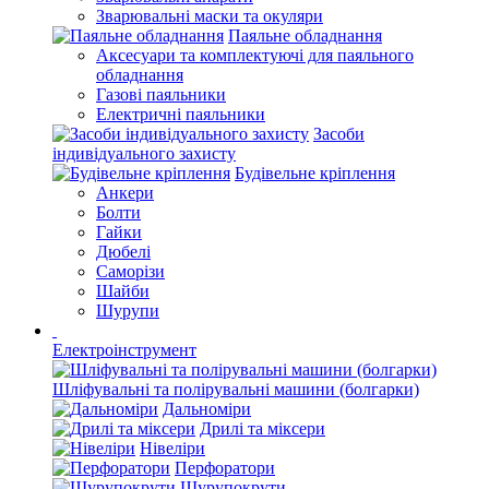
Зварювальні маски та окуляри
Паяльне обладнання
Аксесуари та комплектуючі для паяльного
обладнання
Газові паяльники
Електричні паяльники
Засоби
індивідуального захисту
Будівельне кріплення
Анкери
Болти
Гайки
Дюбелі
Саморізи
Шайби
Шурупи
Електроінструмент
Шліфувальні та полірувальні машини (болгарки)
Дальноміри
Дрилі та міксери
Нівеліри
Перфоратори
Шурупокрути