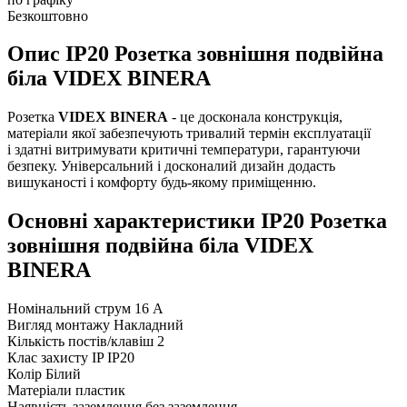
Безкоштовно
Опис IP20 Розетка зовнішня подвійна
біла VIDEX BINERA
Розетка
VIDEX BINERA
- це досконала конструкція,
матеріали якої забезпечують тривалий термін експлуатації
і здатні витримувати критичні температури, гарантуючи
безпеку. Універсальний і досконалий дизайн додасть
вишуканості і комфорту будь-якому приміщенню.
Основні характеристики IP20 Розетка
зовнішня подвійна біла VIDEX
BINERA
Номінальний струм
16 А
Вигляд монтажу
Накладний
Кількість постів/клавіш
2
Клас захисту IP
IP20
Колір
Білий
Матеріали
пластик
Наявність заземлення
без заземлення