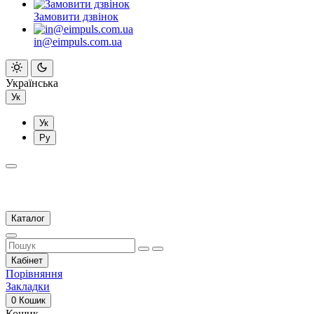
Замовити дзвінок
in@eimpuls.com.ua
Українська
Ук
Ук
Ру
Каталог
Кабінет
Порівняння
Закладки
0
Кошик
Кошик