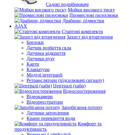
Садові подрібнювачі
Мойки високого тиску
Промислові пилосмоки
Драбини, підмостки
AJAX
Стартові комплекти
Захист від вторгнення
Брелоки
Датчик розбиття скла
Датчики відкриття
Датчики руху
Карти
Клавіатури
Модулі інтеграції
Ретранслятори (підсилювачі сигналу)
Централі (хаби)
Відеоспостереження
Відеокамери
Відеореєстратори
Запобігання потопу
Датчики затоплення
Крани перекриття води
Комфорт та
продуктивність
Вимикачі LightSwitch