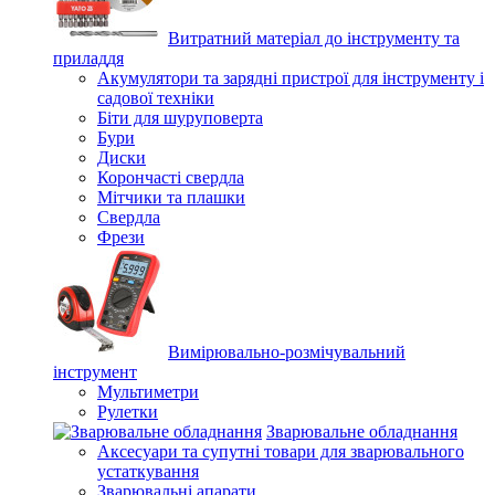
Витратний матеріал до інструменту та
приладдя
Акумулятори та зарядні пристрої для інструменту і
садової техніки
Біти для шуруповерта
Бури
Диски
Корончасті свердла
Мітчики та плашки
Свердла
Фрези
Вимірювально-розмічувальний
інструмент
Мультиметри
Рулетки
Зварювальне обладнання
Аксесуари та супутні товари для зварювального
устаткування
Зварювальні апарати