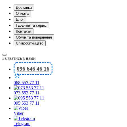
Доставка
Оплата
Блог
Гарантія та сервіс
Контакти
Обмін та повернення
Співробітництво
Зв'язатись з нами
096 646 46 16
068 553 77 11
073 553 77 11
095 553 77 11
Viber
Telegram