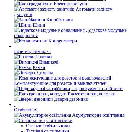
Електродвигуни
Автомати захисту
двигунів
Запобіжники
Шини
Додаткове модульне
обладнання
Конденсатори
Розетки, вимикачі
Розетки
Вимикачі
Рамки
Димеры
Комплектующие для розеток и выключателей
Подовжувачі та трійники
Електровилки, колодки
Дверні дзвоники
Освітлення
Акумуляторне освітлення
Світильники
Стельові світильники
Технічні світильники