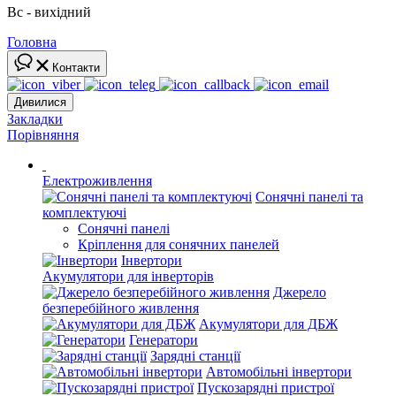
Вс - вихідний
Головна
Контакти
Дивилися
Закладки
Порівняння
Електроживлення
Сонячні панелі та
комплектуючі
Сонячні панелі
Кріплення для сонячних панелей
Інвертори
Акумулятори для інверторів
Джерело
безперебійного живлення
Акумулятори для ДБЖ
Генератори
Зарядні станції
Автомобільні інвертори
Пускозарядні пристрої