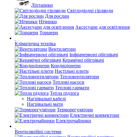
Ліхтарики
Світлодіодні гірлянди
Для рослин
Нічники
Аксесуари для освітлення
Торшери
Кліматична техніка
Вентилятори
Інфрачервоні обігрівачі
Керамічні обігрівачі
Кондиціонери
Настільні плити
Тепловентилятори
Теплові насоси
Теплові гармати
Тепла підлога
Нагрівальні кабелі
Нагрівальні мати
Терморегулятори
Електричні конвектори
Електрочайники
Вентиляційні системи