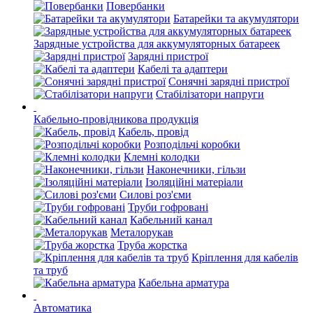
Повербанки
Батарейки та акумулятори
Зарядные устройства для аккумуляторных батареек
Зарядні пристрої
Кабелі та адаптери
Сонячні зарядні пристрої
Стабілізатори напруги
Кабельно-провідникова продукція
Кабель, провід
Розподільчі коробки
Клемні колодки
Наконечники, гільзи
Ізоляційні матеріали
Силові роз'єми
Труби гофровані
Кабельний канал
Металорукав
Труба жорстка
Кріплення для кабелів
та труб
Кабельна арматура
Автоматика