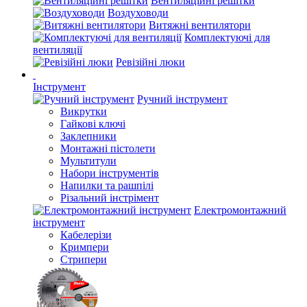
Вентиляційні решітки
Воздуховоди
Витяжні вентилятори
Комплектуючі для
вентиляції
Ревізійні люки
Інструмент
Ручний інструмент
Викрутки
Гайкові ключі
Заклепники
Монтажні пістолети
Мультитули
Набори інструментів
Напилки та рашпілі
Різальний інстрімент
Електромонтажний
інструмент
Кабелерізи
Кримпери
Стрипери