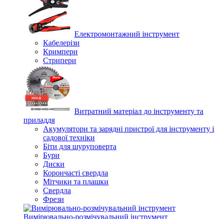
Електромонтажний інструмент
Кабелерізи
Кримпери
Стрипери
Витратний матеріал до інструменту та
приладдя
Акумулятори та зарядні пристрої для інструменту і
садової техніки
Біти для шуруповерта
Бури
Диски
Корончасті свердла
Мітчики та плашки
Свердла
Фрези
Вимірювально-розмічувальний інструмент