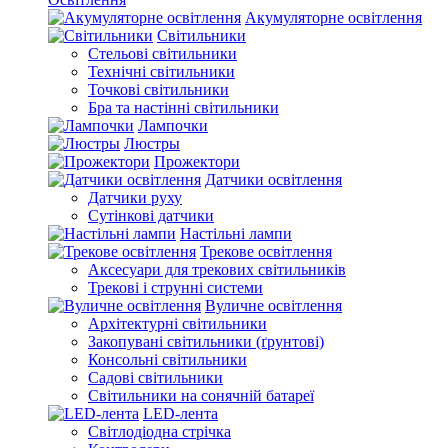
Акумуляторне освітлення
Світильники
Стельові світильники
Технічні світильники
Точкові світильники
Бра та настінні світильники
Лампочки
Люстры
Прожектори
Датчики освітлення
Датчики руху
Сутінкові датчики
Настільні лампи
Трекове освітлення
Аксесуари для трекових світильників
Трекові і струнні системи
Вуличне освітлення
Архітектурні світильники
Закопувані світильники (ґрунтові)
Консольні світильники
Садові світильники
Світильники на сонячній батареї
LED-лента
Світлодіодна стрічка