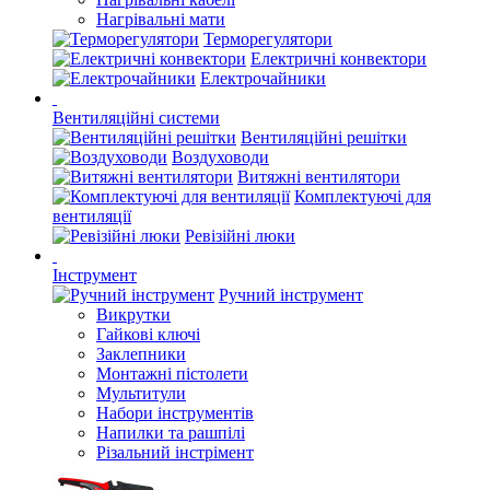
Нагрівальні мати
Терморегулятори
Електричні конвектори
Електрочайники
Вентиляційні системи
Вентиляційні решітки
Воздуховоди
Витяжні вентилятори
Комплектуючі для
вентиляції
Ревізійні люки
Інструмент
Ручний інструмент
Викрутки
Гайкові ключі
Заклепники
Монтажні пістолети
Мультитули
Набори інструментів
Напилки та рашпілі
Різальний інстрімент