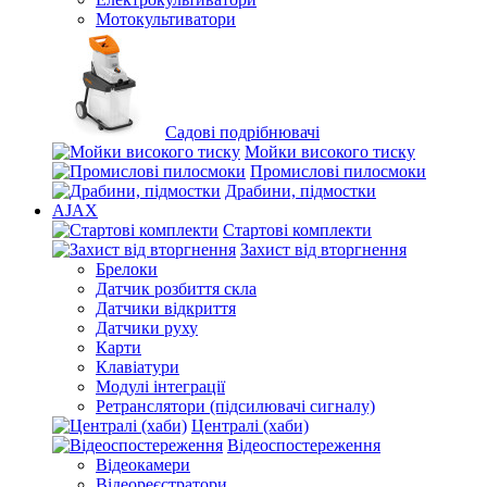
Мотокультиватори
Садові подрібнювачі
Мойки високого тиску
Промислові пилосмоки
Драбини, підмостки
AJAX
Стартові комплекти
Захист від вторгнення
Брелоки
Датчик розбиття скла
Датчики відкриття
Датчики руху
Карти
Клавіатури
Модулі інтеграції
Ретранслятори (підсилювачі сигналу)
Централі (хаби)
Відеоспостереження
Відеокамери
Відеореєстратори