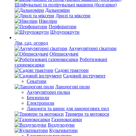
Шліфувальні та полірувальні машини (болгарки)
Дальноміри
Дрилі та міксери
Нівеліри
Перфоратори
Шурупокрути
Дім, сад, огород
Акумуляторні сікатори
Обприскувачі
Роботизовані
газонокосарки
Садові трактори
Садовий інструмент
Секатори
Ланцюгові пили
Акумуляторні пилки
Бензопили
Електропили
Ланцюги та шини для ланцюгових пил
Тримери та мотокоси
Газонокосарки
Воздуходуви
Культиватори
Електрокультиватори