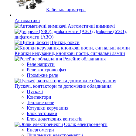
Кабельна арматура
Автоматика
Автоматичні вимикачі
Дифреле (УЗО),
дифатомати (АЗО)
Щитки, бокси
Кнопки керування, кнопкові пости, сигнальні лампи
Релейне обладнання
Реле напруги
Реле контролю фаз
Проміжне реле
Пускачі, контактори та допоміжне обладнання
Пускачі
Контактори
Теплове реле
Котушки керування
Блок затримки
Блок додаткових контактів
Облік електроенергії
Енергометри
Лічильники електроенергії