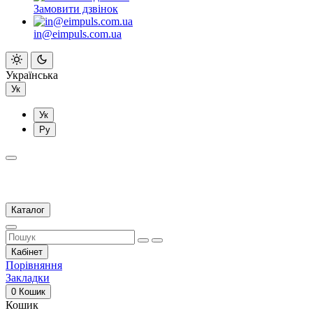
Замовити дзвінок
in@eimpuls.com.ua
Українська
Ук
Ук
Ру
Каталог
Кабінет
Порівняння
Закладки
0
Кошик
Кошик