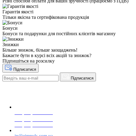
Різні способи оплати для вашої зручності (працюємо з ПДВ)
Гарантія якості
Тільки якісна та сертифікована продукція
Бонуси
Бонуси та подарунки для постійних клієнтів магазину
Знижки
Більше знижок, більше заощаджень!
Бажаєте бути в курсі всіх акцій та знижок?
Підпишіться на розсилку
Підписатися
Підписатися
+38(068) 553 77 11
+38(073) 553 77 11
+38(095) 553 77 11
in@eimpuls.com.ua