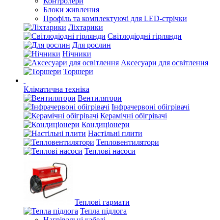
Контролери
Блоки живлення
Профіль та комплектуючі для LED-стрічки
Ліхтарики
Світлодіодні гірлянди
Для рослин
Нічники
Аксесуари для освітлення
Торшери
Кліматична техніка
Вентилятори
Інфрачервоні обігрівачі
Керамічні обігрівачі
Кондиціонери
Настільні плити
Тепловентилятори
Теплові насоси
Теплові гармати
Тепла підлога
Нагрівальні кабелі