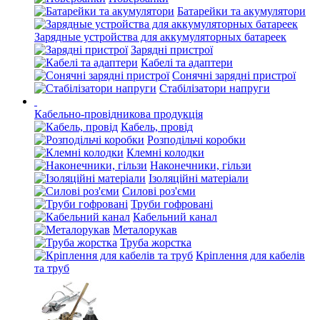
Батарейки та акумулятори
Зарядные устройства для аккумуляторных батареек
Зарядні пристрої
Кабелі та адаптери
Сонячні зарядні пристрої
Стабілізатори напруги
Кабельно-провідникова продукція
Кабель, провід
Розподільчі коробки
Клемні колодки
Наконечники, гільзи
Ізоляційні матеріали
Силові роз'єми
Труби гофровані
Кабельний канал
Металорукав
Труба жорстка
Кріплення для кабелів
та труб