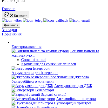
Вс - вихідний
Головна
Контакти
Дивилися
Закладки
Порівняння
Електроживлення
Сонячні панелі та
комплектуючі
Сонячні панелі
Кріплення для сонячних панелей
Інвертори
Акумулятори для інверторів
Джерело
безперебійного живлення
Акумулятори для ДБЖ
Генератори
Зарядні станції
Автомобільні інвертори
Пускозарядні пристрої
Повербанки