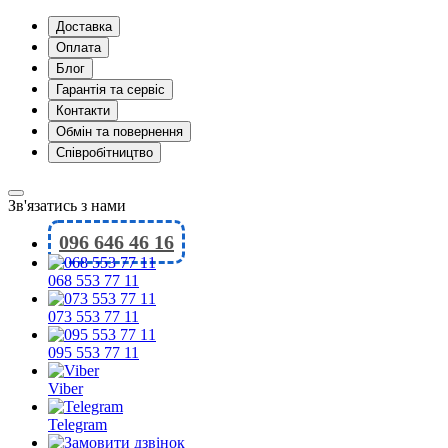
Доставка
Оплата
Блог
Гарантія та сервіс
Контакти
Обмін та повернення
Співробітництво
Зв'язатись з нами
096 646 46 16
068 553 77 11
073 553 77 11
095 553 77 11
Viber
Telegram