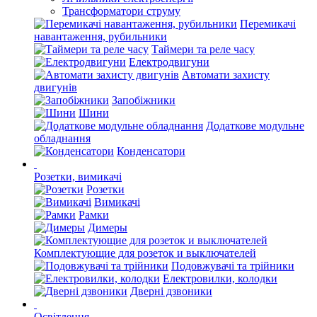
Трансформатори струму
Перемикачі
навантаження, рубильники
Таймери та реле часу
Електродвигуни
Автомати захисту
двигунів
Запобіжники
Шини
Додаткове модульне
обладнання
Конденсатори
Розетки, вимикачі
Розетки
Вимикачі
Рамки
Димеры
Комплектующие для розеток и выключателей
Подовжувачі та трійники
Електровилки, колодки
Дверні дзвоники
Освітлення