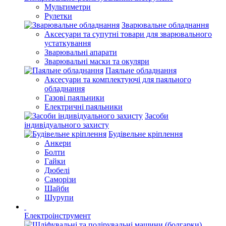
Мультиметри
Рулетки
Зварювальне обладнання
Аксесуари та супутні товари для зварювального
устаткування
Зварювальні апарати
Зварювальні маски та окуляри
Паяльне обладнання
Аксесуари та комплектуючі для паяльного
обладнання
Газові паяльники
Електричні паяльники
Засоби
індивідуального захисту
Будівельне кріплення
Анкери
Болти
Гайки
Дюбелі
Саморізи
Шайби
Шурупи
Електроінструмент