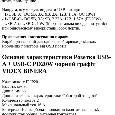
якому приміщенню.
Напруга, яку можуть видавати USB виходи:
- 1xUSB-A - DC 5В, 3А; 9В, 2А; 12В, 1.5А (QC 18W)
- 1xUSB-С - DC 5В, 3А; 9В, 2.22А; 12В, 1.67А (PD20W)
- USB-A та USB-C: 15W (Max) - загальна вихідна потужність
при одночасному використанні обох портів.
Призначення і застосування виробу
Виріб призначений для одночасної зарядки декількох
мобільних пристроїв від USB портів.
Основні характеристики Розетка USB-
A + USB-C PD20W чорний графіт
VIDEX BINERA
Клас захисту IP
IP20
Высота, мм
86
Длина, мм
86
Дополнительные характеристики
С быстрой зарядкой
Количество постов
2
Максимальный ток
16 А
Материал
Поликарбонат, полиамид (монтажная часть),
фосфористая бронза (материал контактов)