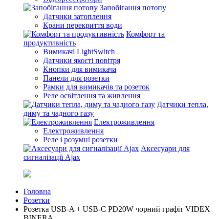
Запобігання потопу
Датчики затоплення
Крани перекриття води
Комфорт та
продуктивність
Вимикачі LightSwitch
Датчики якості повітря
Кнопки для вимикача
Панели для розетки
Рамки для вимикачів та розеток
Реле освітлення та живлення
Датчики тепла,
диму та чадного газу
Електроживлення
Електроживлення
Реле і розумні розетки
Аксесуари для
сигналізації Ajax
Головна
Розетки
Розетка USB-A + USB-C PD20W чорний графіт VIDEX
BINERA