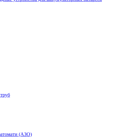
 труб
фатомати (АЗО)