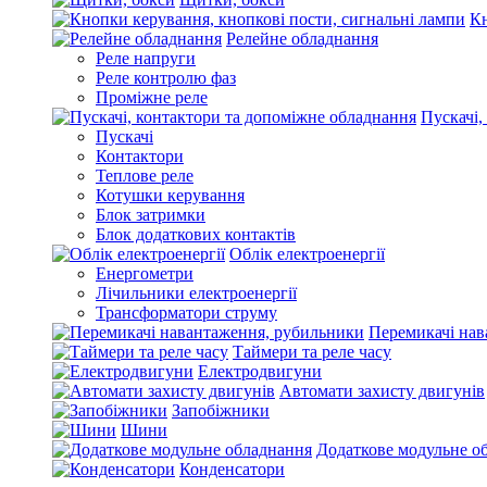
Кн
Релейне обладнання
Реле напруги
Реле контролю фаз
Проміжне реле
Пускачі,
Пускачі
Контактори
Теплове реле
Котушки керування
Блок затримки
Блок додаткових контактів
Облік електроенергії
Енергометри
Лічильники електроенергії
Трансформатори струму
Перемикачі нав
Таймери та реле часу
Електродвигуни
Автомати захисту двигунів
Запобіжники
Шини
Додаткове модульне о
Конденсатори