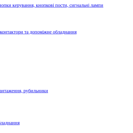
опки керування, кнопкові пости, сигнальні лампи
 контактори та допоміжне обладнання
антаження, рубильники
бладнання