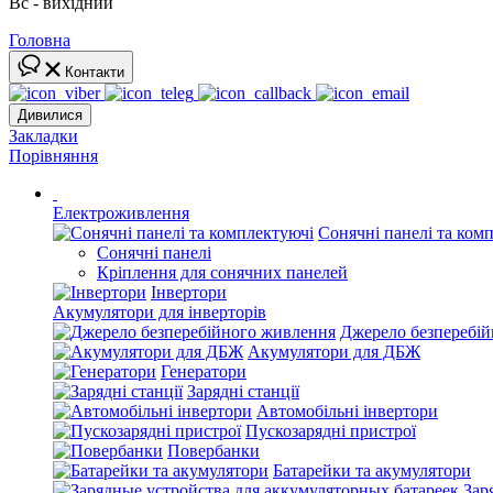
Вс - вихідний
Головна
Контакти
Дивилися
Закладки
Порівняння
Електроживлення
Сонячні панелі та ком
Сонячні панелі
Кріплення для сонячних панелей
Інвертори
Акумулятори для інверторів
Джерело безперебі
Акумулятори для ДБЖ
Генератори
Зарядні станції
Автомобільні інвертори
Пускозарядні пристрої
Повербанки
Батарейки та акумулятори
Зар