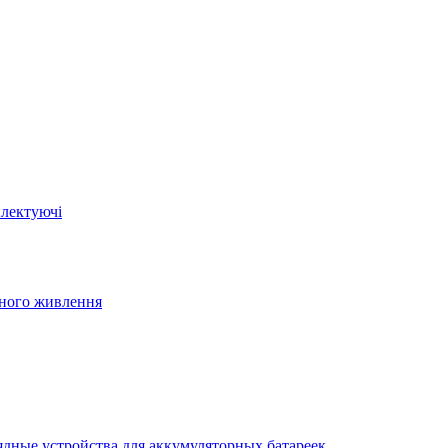
плектуючі
йного живлення
ядные устройства для аккумуляторных батареек