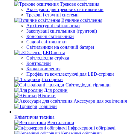
Трекове освітлення
Аксесуари для трекових світильників
Трекові і струнні системи
Вуличне освітлення
Архітектурні світильники
Закопувані світильники (ґрунтові)
Консольні світильники
Садові світильники
Світильники на сонячній батареї
LED-лента
Світлодіодна стрічка
Контролери
Блоки живлення
Профіль та комплектуючі для LED-стрічки
Ліхтарики
Світлодіодні гірлянди
Для рослин
Нічники
Аксесуари для освітлення
Торшери
Кліматична техніка
Вентилятори
Інфрачервоні обігрівачі
Керамічні обігрівачі