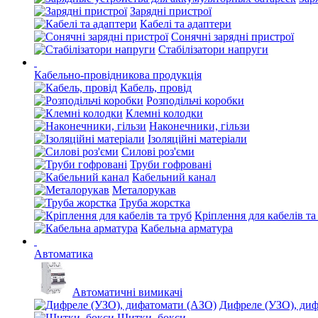
Зарядні пристрої
Кабелі та адаптери
Сонячні зарядні пристрої
Стабілізатори напруги
Кабельно-провідникова продукція
Кабель, провід
Розподільчі коробки
Клемні колодки
Наконечники, гільзи
Ізоляційні матеріали
Силові роз'єми
Труби гофровані
Кабельний канал
Металорукав
Труба жорстка
Кріплення для кабелів та
Кабельна арматура
Автоматика
Автоматичні вимикачі
Дифреле (УЗО), ди
Щитки, бокси