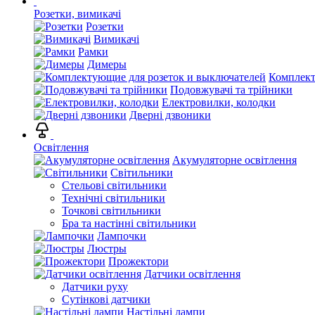
Розетки, вимикачі
Розетки
Вимикачі
Рамки
Димеры
Комплект
Подовжувачі та трійники
Електровилки, колодки
Дверні дзвоники
Освітлення
Акумуляторне освітлення
Світильники
Стельові світильники
Технічні світильники
Точкові світильники
Бра та настінні світильники
Лампочки
Люстры
Прожектори
Датчики освітлення
Датчики руху
Сутінкові датчики
Настільні лампи