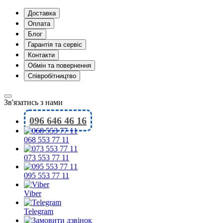
Доставка
Оплата
Блог
Гарантія та сервіс
Контакти
Обмін та повернення
Співробітництво
Зв'язатись з нами
096 646 46 16
068 553 77 11
073 553 77 11
095 553 77 11
Viber
Telegram