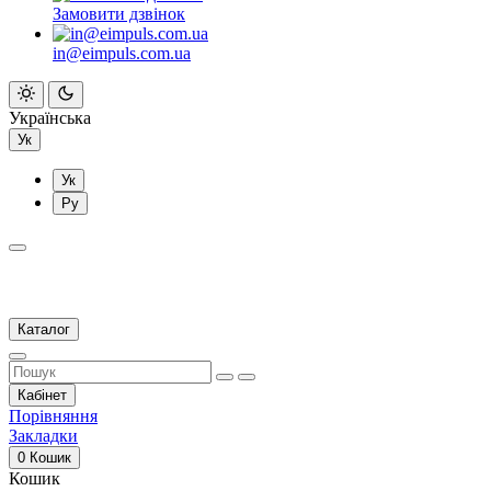
Замовити дзвінок
in@eimpuls.com.ua
Українська
Ук
Ук
Ру
Каталог
Кабінет
Порівняння
Закладки
0
Кошик
Кошик