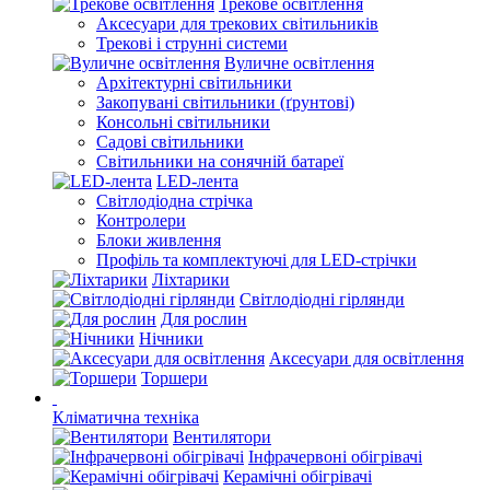
Трекове освітлення
Аксесуари для трекових світильників
Трекові і струнні системи
Вуличне освітлення
Архітектурні світильники
Закопувані світильники (ґрунтові)
Консольні світильники
Садові світильники
Світильники на сонячній батареї
LED-лента
Світлодіодна стрічка
Контролери
Блоки живлення
Профіль та комплектуючі для LED-стрічки
Ліхтарики
Світлодіодні гірлянди
Для рослин
Нічники
Аксесуари для освітлення
Торшери
Кліматична техніка
Вентилятори
Інфрачервоні обігрівачі
Керамічні обігрівачі