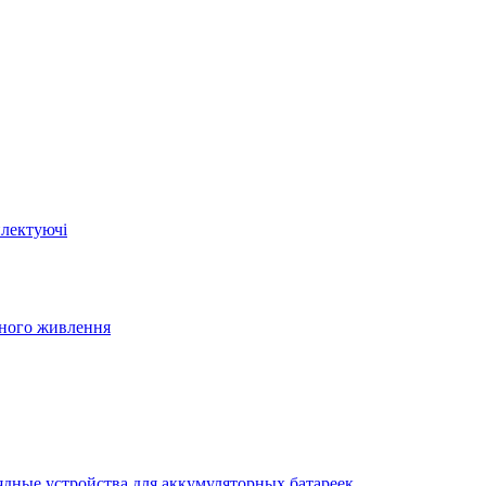
плектуючі
йного живлення
ядные устройства для аккумуляторных батареек