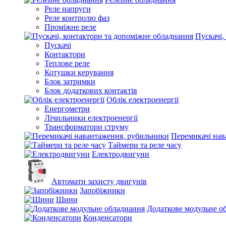
Реле напруги
Реле контролю фаз
Проміжне реле
Пускачі,
Пускачі
Контактори
Теплове реле
Котушки керування
Блок затримки
Блок додаткових контактів
Облік електроенергії
Енергометри
Лічильники електроенергії
Трансформатори струму
Перемикачі нав
Таймери та реле часу
Електродвигуни
Автомати захисту двигунів
Запобіжники
Шини
Додаткове модульне о
Конденсатори