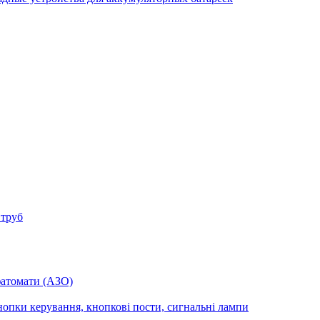
 труб
фатомати (АЗО)
опки керування, кнопкові пости, сигнальні лампи