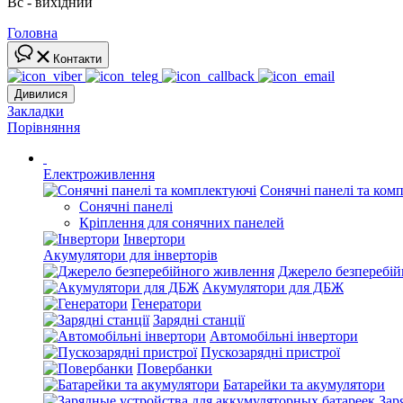
Вс - вихідний
Головна
Контакти
Дивилися
Закладки
Порівняння
Електроживлення
Сонячні панелі та ком
Сонячні панелі
Кріплення для сонячних панелей
Інвертори
Акумулятори для інверторів
Джерело безперебі
Акумулятори для ДБЖ
Генератори
Зарядні станції
Автомобільні інвертори
Пускозарядні пристрої
Повербанки
Батарейки та акумулятори
Зар