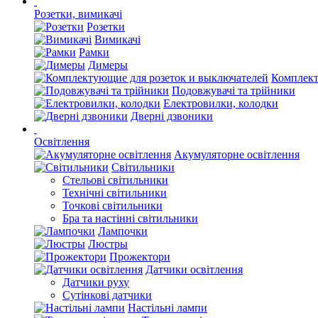
Розетки, вимикачі
Розетки
Вимикачі
Рамки
Димеры
Комплект
Подовжувачі та трійники
Електровилки, колодки
Дверні дзвоники
Освітлення
Акумуляторне освітлення
Світильники
Стельові світильники
Технічні світильники
Точкові світильники
Бра та настінні світильники
Лампочки
Люстры
Прожектори
Датчики освітлення
Датчики руху
Сутінкові датчики
Настільні лампи