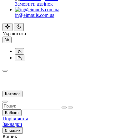
Замовити дзвінок
in@eimpuls.com.ua
Українська
Ук
Ук
Ру
Каталог
Кабінет
Порівняння
Закладки
0
Кошик
Кошик