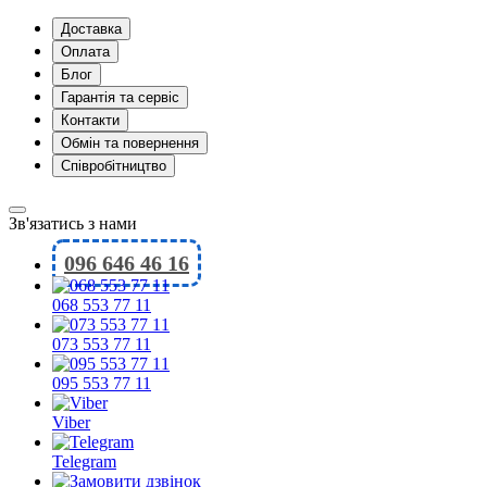
Доставка
Оплата
Блог
Гарантія та сервіс
Контакти
Обмін та повернення
Співробітництво
Зв'язатись з нами
096 646 46 16
068 553 77 11
073 553 77 11
095 553 77 11
Viber
Telegram