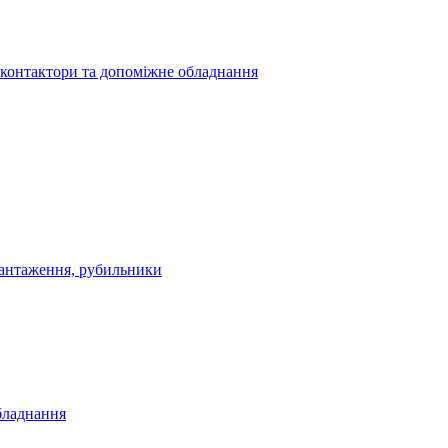
 контактори та допоміжне обладнання
антаження, рубильники
бладнання