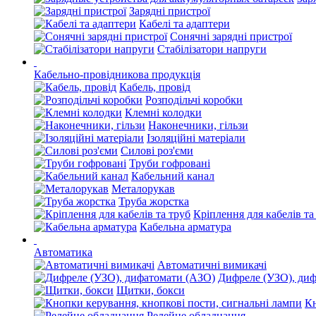
Зарядні пристрої
Кабелі та адаптери
Сонячні зарядні пристрої
Стабілізатори напруги
Кабельно-провідникова продукція
Кабель, провід
Розподільчі коробки
Клемні колодки
Наконечники, гільзи
Ізоляційні матеріали
Силові роз'єми
Труби гофровані
Кабельний канал
Металорукав
Труба жорстка
Кріплення для кабелів та
Кабельна арматура
Автоматика
Автоматичні вимикачі
Дифреле (УЗО), ди
Щитки, бокси
Кн
Релейне обладнання