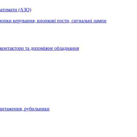
фатомати (АЗО)
опки керування, кнопкові пости, сигнальні лампи
 контактори та допоміжне обладнання
антаження, рубильники