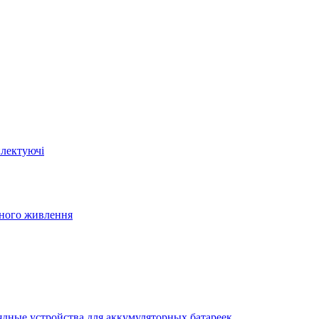
плектуючі
йного живлення
ядные устройства для аккумуляторных батареек