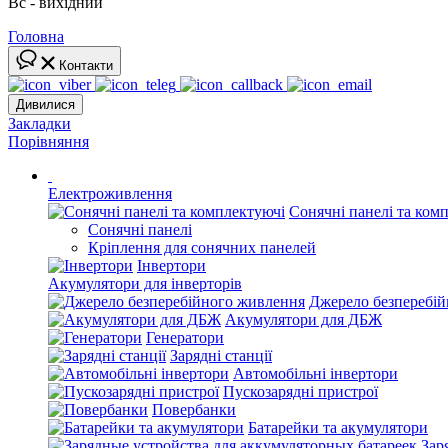
Вс - вихідний
Головна
Контакти
Дивилися
Закладки
Порівняння
Електроживлення
Сонячні панелі та ком
Сонячні панелі
Кріплення для сонячних панелей
Інвертори
Акумулятори для інверторів
Джерело безперебі
Акумулятори для ДБЖ
Генератори
Зарядні станції
Автомобільні інвертори
Пускозарядні пристрої
Повербанки
Батарейки та акумулятори
Зар