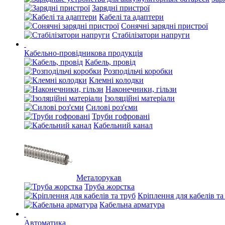
Зарядні пристрої
Кабелі та адаптери
Сонячні зарядні пристрої
Стабілізатори напруги
Кабельно-провідникова продукція
Кабель, провід
Розподільчі коробки
Клемні колодки
Наконечники, гільзи
Ізоляційні матеріали
Силові роз'єми
Труби гофровані
Кабельний канал
Металорукав
Труба жорстка
Кріплення для кабелів та
Кабельна арматура
Автоматика