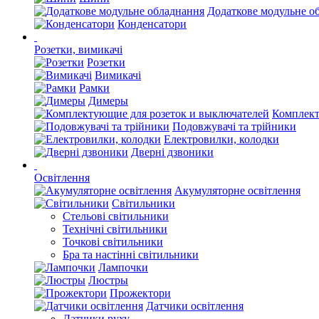
Додаткове модульне о
Конденсатори
Розетки, вимикачі
Розетки
Вимикачі
Рамки
Димеры
Комплект
Подовжувачі та трійники
Електровилки, колодки
Дверні дзвоники
Освітлення
Акумуляторне освітлення
Світильники
Стельові світильники
Технічні світильники
Точкові світильники
Бра та настінні світильники
Лампочки
Люстры
Прожектори
Датчики освітлення
Датчики руху