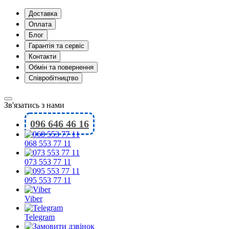
Доставка
Оплата
Блог
Гарантія та сервіс
Контакти
Обмін та повернення
Співробітництво
Зв'язатись з нами
096 646 46 16
068 553 77 11
073 553 77 11
095 553 77 11
Viber
Telegram