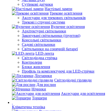
Сутінкові датчики
Настільні лампи
Трекове освітлення
Аксесуари для трекових світильників
Трекові і струнні системи
Вуличне освітлення
Архітектурні світильники
Закопувані світильники (ґрунтові)
Консольні світильники
Садові світильники
Світильники на сонячній батареї
LED-лента
Світлодіодна стрічка
Контролери
Блоки живлення
Профіль та комплектуючі для LED-стрічки
Ліхтарики
Світлодіодні гірлянди
Для рослин
Нічники
Аксесуари для освітлення
Торшери
Кліматична техніка