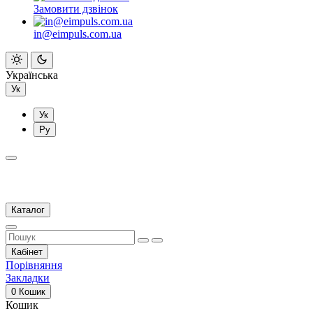
Замовити дзвінок
in@eimpuls.com.ua
Українська
Ук
Ук
Ру
Каталог
Кабінет
Порівняння
Закладки
0
Кошик
Кошик