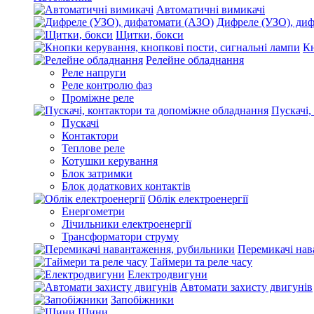
Автоматичні вимикачі
Дифреле (УЗО), ди
Щитки, бокси
Кн
Релейне обладнання
Реле напруги
Реле контролю фаз
Проміжне реле
Пускачі,
Пускачі
Контактори
Теплове реле
Котушки керування
Блок затримки
Блок додаткових контактів
Облік електроенергії
Енергометри
Лічильники електроенергії
Трансформатори струму
Перемикачі нав
Таймери та реле часу
Електродвигуни
Автомати захисту двигунів
Запобіжники
Шини