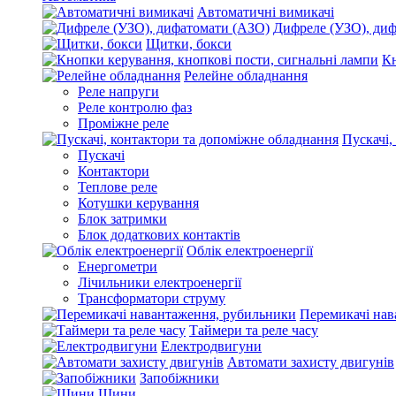
Автоматичні вимикачі
Дифреле (УЗО), ди
Щитки, бокси
Кн
Релейне обладнання
Реле напруги
Реле контролю фаз
Проміжне реле
Пускачі,
Пускачі
Контактори
Теплове реле
Котушки керування
Блок затримки
Блок додаткових контактів
Облік електроенергії
Енергометри
Лічильники електроенергії
Трансформатори струму
Перемикачі нав
Таймери та реле часу
Електродвигуни
Автомати захисту двигунів
Запобіжники
Шини