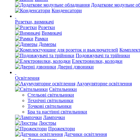
Додаткове модульне о
Конденсатори
Розетки, вимикачі
Розетки
Вимикачі
Рамки
Димеры
Комплект
Подовжувачі та трійники
Електровилки, колодки
Дверні дзвоники
Освітлення
Акумуляторне освітлення
Світильники
Стельові світильники
Технічні світильники
Точкові світильники
Бра та настінні світильники
Лампочки
Люстры
Прожектори
Датчики освітлення
Датчики руху