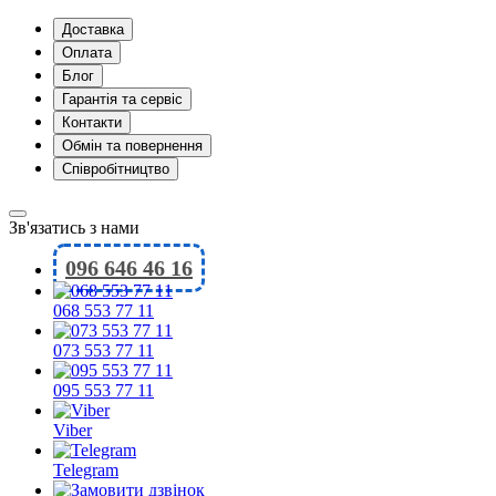
Доставка
Оплата
Блог
Гарантія та сервіс
Контакти
Обмін та повернення
Співробітництво
Зв'язатись з нами
096 646 46 16
068 553 77 11
073 553 77 11
095 553 77 11
Viber
Telegram