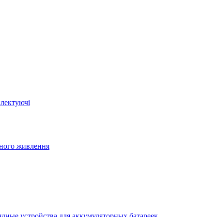
плектуючі
йного живлення
ядные устройства для аккумуляторных батареек