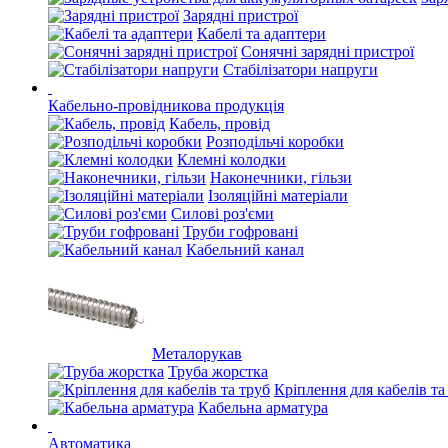
Зарядні пристрої
Кабелі та адаптери
Сонячні зарядні пристрої
Стабілізатори напруги
Кабельно-провідникова продукція
Кабель, провід
Розподільчі коробки
Клемні колодки
Наконечники, гільзи
Ізоляційні матеріали
Силові роз'єми
Труби гофровані
Кабельний канал
Металорукав
Труба жорстка
Кріплення для кабелів та
Кабельна арматура
Автоматика