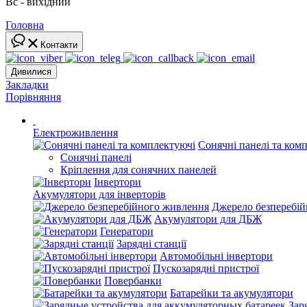
Вс - вихідний
Головна
Контакти
Дивилися
Закладки
Порівняння
Електроживлення
Сонячні панелі та ком
Сонячні панелі
Кріплення для сонячних панелей
Інвертори
Акумулятори для інверторів
Джерело безперебі
Акумулятори для ДБЖ
Генератори
Зарядні станції
Автомобільні інвертори
Пускозарядні пристрої
Повербанки
Батарейки та акумулятори
Зар