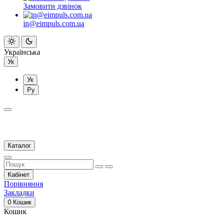
Замовити дзвінок
in@eimpuls.com.ua
Українська
Ук
Ук
Ру
Каталог
Кабінет
Порівняння
Закладки
0
Кошик
Кошик