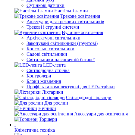
Сутінкові датчики
Настільні лампи
Трекове освітлення
Аксесуари для трекових світильників
Трекові і струнні системи
Вуличне освітлення
Архітектурні світильники
Закопувані світильники (ґрунтові)
Консольні світильники
Садові світильники
Світильники на сонячній батареї
LED-лента
Світлодіодна стрічка
Контролери
Блоки живлення
Профіль та комплектуючі для LED-стрічки
Ліхтарики
Світлодіодні гірлянди
Для рослин
Нічники
Аксесуари для освітлення
Торшери
Кліматична техніка