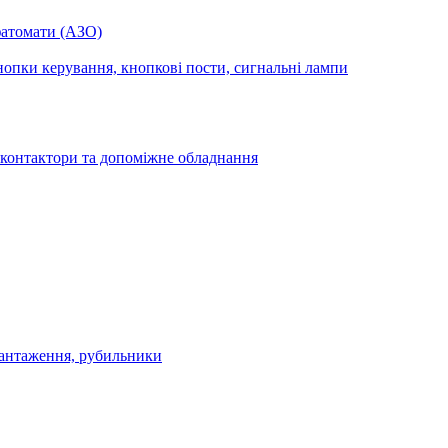
фатомати (АЗО)
опки керування, кнопкові пости, сигнальні лампи
 контактори та допоміжне обладнання
антаження, рубильники