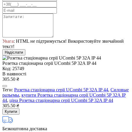
Увага
: HTML не підтримується! Використовуйте звичайний
текст!
Надіслати
Розетка стаціонарна серії UСombi 5P 32A IP 44
Код: 25749
В наявності
305.50 ₴
Теги:
Розетка стаціонарна серії UСombi 5P 32A IP 44
,
Силовые
разъемы
,
купити Розетка стаціонарна серії UСombi 5P 32A IP
44
,
ціна Розетка стаціонарна серії UСombi 5P 32A IP 44
305.50 ₴
Купити
Безкоштовна доставка