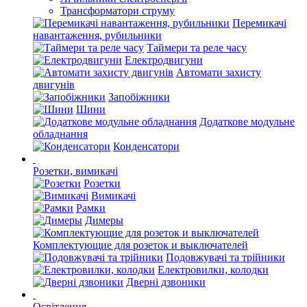
Трансформатори струму
Перемикачі
навантаження, рубильники
Таймери та реле часу
Електродвигуни
Автомати захисту
двигунів
Запобіжники
Шини
Додаткове модульне
обладнання
Конденсатори
Розетки, вимикачі
Розетки
Вимикачі
Рамки
Димеры
Комплектующие для розеток и выключателей
Подовжувачі та трійники
Електровилки, колодки
Дверні дзвоники
Освітлення