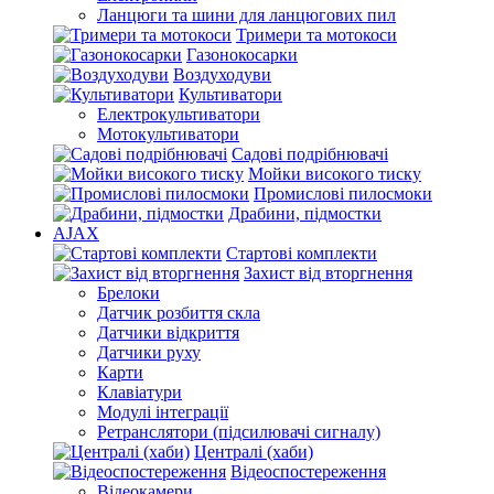
Ланцюги та шини для ланцюгових пил
Тримери та мотокоси
Газонокосарки
Воздуходуви
Культиватори
Електрокультиватори
Мотокультиватори
Садові подрібнювачі
Мойки високого тиску
Промислові пилосмоки
Драбини, підмостки
AJAX
Стартові комплекти
Захист від вторгнення
Брелоки
Датчик розбиття скла
Датчики відкриття
Датчики руху
Карти
Клавіатури
Модулі інтеграції
Ретранслятори (підсилювачі сигналу)
Централі (хаби)
Відеоспостереження
Відеокамери