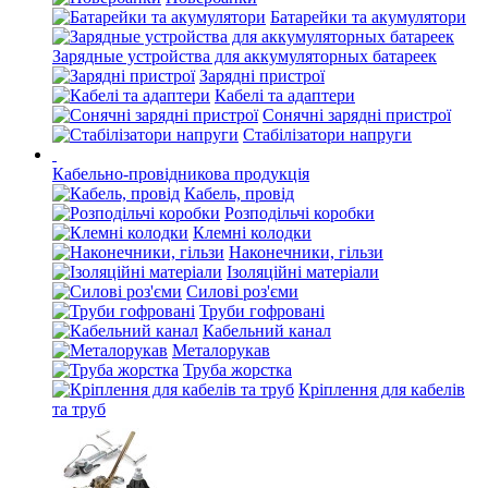
Батарейки та акумулятори
Зарядные устройства для аккумуляторных батареек
Зарядні пристрої
Кабелі та адаптери
Сонячні зарядні пристрої
Стабілізатори напруги
Кабельно-провідникова продукція
Кабель, провід
Розподільчі коробки
Клемні колодки
Наконечники, гільзи
Ізоляційні матеріали
Силові роз'єми
Труби гофровані
Кабельний канал
Металорукав
Труба жорстка
Кріплення для кабелів
та труб