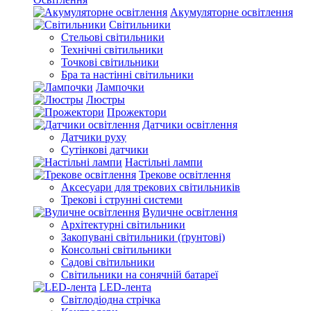
Акумуляторне освітлення
Світильники
Стельові світильники
Технічні світильники
Точкові світильники
Бра та настінні світильники
Лампочки
Люстры
Прожектори
Датчики освітлення
Датчики руху
Сутінкові датчики
Настільні лампи
Трекове освітлення
Аксесуари для трекових світильників
Трекові і струнні системи
Вуличне освітлення
Архітектурні світильники
Закопувані світильники (ґрунтові)
Консольні світильники
Садові світильники
Світильники на сонячній батареї
LED-лента
Світлодіодна стрічка