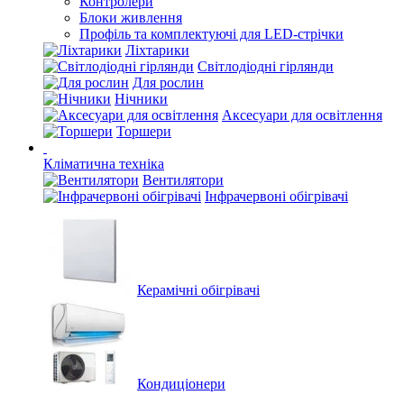
Контролери
Блоки живлення
Профіль та комплектуючі для LED-стрічки
Ліхтарики
Світлодіодні гірлянди
Для рослин
Нічники
Аксесуари для освітлення
Торшери
Кліматична техніка
Вентилятори
Інфрачервоні обігрівачі
Керамічні обігрівачі
Кондиціонери