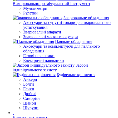
Вимірювально-розмічувальний інструмент
Мультиметри
Рулетки
Зварювальне обладнання
Аксесуари та супутні товари для зварювального
устаткування
Зварювальні апарати
Зварювальні маски та окуляри
Паяльне обладнання
Аксесуари та комплектуючі для паяльного
обладнання
Газові паяльники
Електричні паяльники
Засоби
індивідуального захисту
Будівельне кріплення
Анкери
Болти
Гайки
Дюбелі
Саморізи
Шайби
Шурупи
Електроінструмент