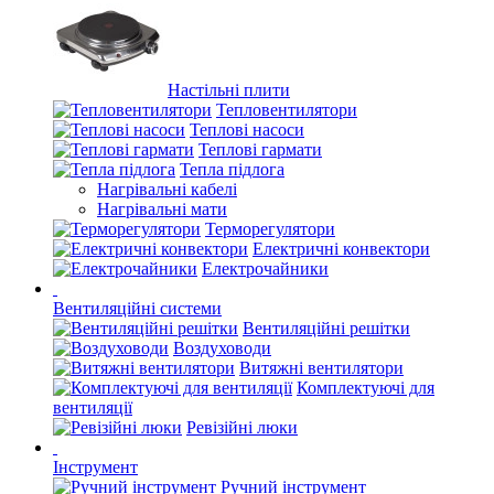
Настільні плити
Тепловентилятори
Теплові насоси
Теплові гармати
Тепла підлога
Нагрівальні кабелі
Нагрівальні мати
Терморегулятори
Електричні конвектори
Електрочайники
Вентиляційні системи
Вентиляційні решітки
Воздуховоди
Витяжні вентилятори
Комплектуючі для
вентиляції
Ревізійні люки
Інструмент
Ручний інструмент