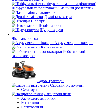
Шліфувальні та полірувальні машини (болгарки)
Дальноміри
Дрилі та міксери
Нівеліри
Перфоратори
Шурупокрути
Дім, сад, огород
Акумуляторні сікатори
Обприскувачі
Роботизовані
газонокосарки
Садові трактори
Садовий інструмент
Секатори
Ланцюгові пили
Акумуляторні пилки
Бензопили
Електропили