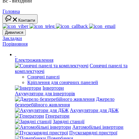
Вс - вихідний
Головна
Контакти
Дивилися
Закладки
Порівняння
Електроживлення
Сонячні панелі та
комплектуючі
Сонячні панелі
Кріплення для сонячних панелей
Інвертори
Акумулятори для інверторів
Джерело
безперебійного живлення
Акумулятори для ДБЖ
Генератори
Зарядні станції
Автомобільні інвертори
Пускозарядні пристрої
Повербанки