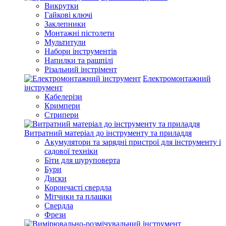
Викрутки
Гайкові ключі
Заклепники
Монтажні пістолети
Мультитули
Набори інструментів
Напилки та рашпілі
Різальний інстрімент
Електромонтажний
інструмент
Кабелерізи
Кримпери
Стрипери
Витратний матеріал до інструменту та приладдя
Акумулятори та зарядні пристрої для інструменту і
садової техніки
Біти для шуруповерта
Бури
Диски
Корончасті свердла
Мітчики та плашки
Свердла
Фрези