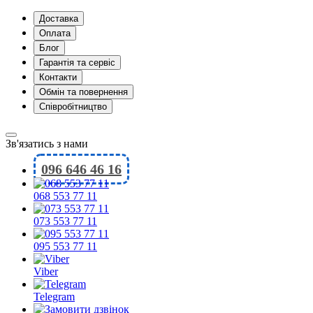
Доставка
Оплата
Блог
Гарантія та сервіс
Контакти
Обмін та повернення
Співробітництво
Зв'язатись з нами
096 646 46 16
068 553 77 11
073 553 77 11
095 553 77 11
Viber
Telegram