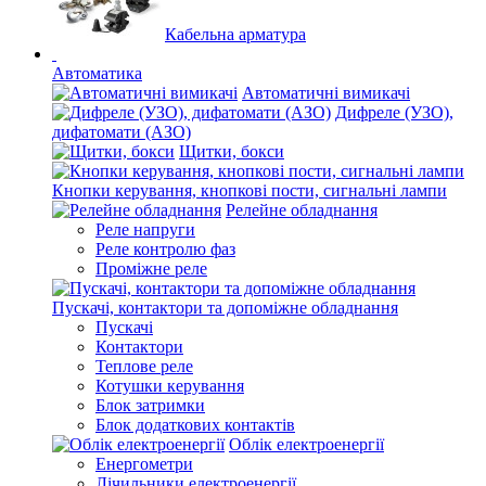
Кабельна арматура
Автоматика
Автоматичні вимикачі
Дифреле (УЗО),
дифатомати (АЗО)
Щитки, бокси
Кнопки керування, кнопкові пости, сигнальні лампи
Релейне обладнання
Реле напруги
Реле контролю фаз
Проміжне реле
Пускачі, контактори та допоміжне обладнання
Пускачі
Контактори
Теплове реле
Котушки керування
Блок затримки
Блок додаткових контактів
Облік електроенергії
Енергометри
Лічильники електроенергії