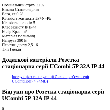
Номінальний струм
32 А
Вигляд
Стационарная
Вага, кг
0.28
Кількість контактів
3P+N+PE
Кількість полюсів
5
Клас захисту IP
IP44
Колір
Красный
Матеріал
полиамид
Напруга
380 В
Перетин дроту
2,5...6
Тип
Гнезда
Додаткові матеріали Розетка
стаціонарна серії UСombi 5P 32A IP 44
Інструкція з експлуатації Силові роз’єми серії
UCombi.pdf (4.74MB)
Відгуки про Розетка стаціонарна серії
UСombi 5P 32A IP 44
0