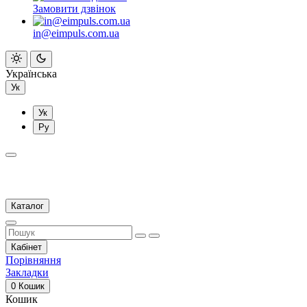
Замовити дзвінок
in@eimpuls.com.ua
Українська
Ук
Ук
Ру
Каталог
Кабінет
Порівняння
Закладки
0
Кошик
Кошик