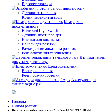
Відеореєстратори
Запобігання потопу
Датчики затоплення
Крани перекриття води
Комфорт та
продуктивність
Вимикачі LightSwitch
Датчики якості повітря
Кнопки для вимикача
Панели для розетки
Рамки для вимикачів та розеток
Реле освітлення та живлення
Датчики тепла,
диму та чадного газу
Електроживлення
Електроживлення
Реле і розумні розетки
Аксесуари для
сигналізації Ajax
Головна
Силові роз'єми
Розетка стаціонарна серії UСombi 5P 32A IP 44