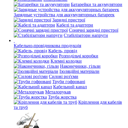
Батарейки та акумулятори
Зарядные устройства для аккумуляторных батареек
Зарядні пристрої
Кабелі та адаптери
Сонячні зарядні пристрої
Стабілізатори напруги
Кабельно-провідникова продукція
Кабель, провід
Розподільчі коробки
Клемні колодки
Наконечники, гільзи
Ізоляційні матеріали
Силові роз'єми
Труби гофровані
Кабельний канал
Металорукав
Труба жорстка
Кріплення для кабелів
та труб