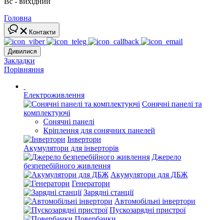
Вс - вихідний
Головна
Контакти
Дивилися
Закладки
Порівняння
Електроживлення
Сонячні панелі та
комплектуючі
Сонячні панелі
Кріплення для сонячних панелей
Інвертори
Акумулятори для інверторів
Джерело
безперебійного живлення
Акумулятори для ДБЖ
Генератори
Зарядні станції
Автомобільні інвертори
Пускозарядні пристрої
Повербанки