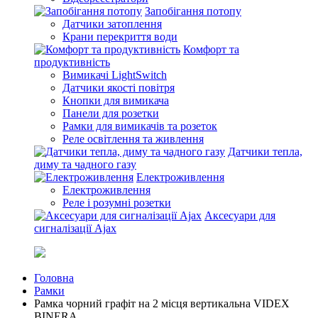
Запобігання потопу
Датчики затоплення
Крани перекриття води
Комфорт та
продуктивність
Вимикачі LightSwitch
Датчики якості повітря
Кнопки для вимикача
Панели для розетки
Рамки для вимикачів та розеток
Реле освітлення та живлення
Датчики тепла,
диму та чадного газу
Електроживлення
Електроживлення
Реле і розумні розетки
Аксесуари для
сигналізації Ajax
Головна
Рамки
Рамка чорний графіт на 2 місця вертикальна VIDEX
BINERA