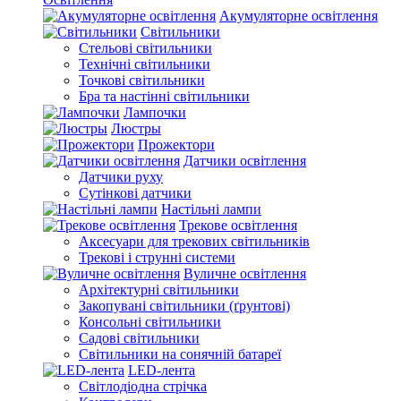
Акумуляторне освітлення
Світильники
Стельові світильники
Технічні світильники
Точкові світильники
Бра та настінні світильники
Лампочки
Люстры
Прожектори
Датчики освітлення
Датчики руху
Сутінкові датчики
Настільні лампи
Трекове освітлення
Аксесуари для трекових світильників
Трекові і струнні системи
Вуличне освітлення
Архітектурні світильники
Закопувані світильники (ґрунтові)
Консольні світильники
Садові світильники
Світильники на сонячній батареї
LED-лента
Світлодіодна стрічка