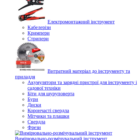
Електромонтажний інструмент
Кабелерізи
Кримпери
Стрипери
Витратний матеріал до інструменту та
приладдя
Акумулятори та зарядні пристрої для інструменту і
садової техніки
Біти для шуруповерта
Бури
Диски
Корончасті свердла
Мітчики та плашки
Свердла
Фрези
Вимірювально-розмічувальний інструмент