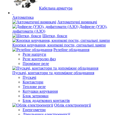
Кабельна арматура
Автоматика
Автоматичні вимикачі
Дифреле (УЗО),
дифатомати (АЗО)
Щитки, бокси
Кнопки керування, кнопкові пости, сигнальні лампи
Релейне обладнання
Реле напруги
Реле контролю фаз
Проміжне реле
Пускачі, контактори та допоміжне обладнання
Пускачі
Контактори
Теплове реле
Котушки керування
Блок затримки
Блок додаткових контактів
Облік електроенергії
Енергометри
Лічильники електроенергії