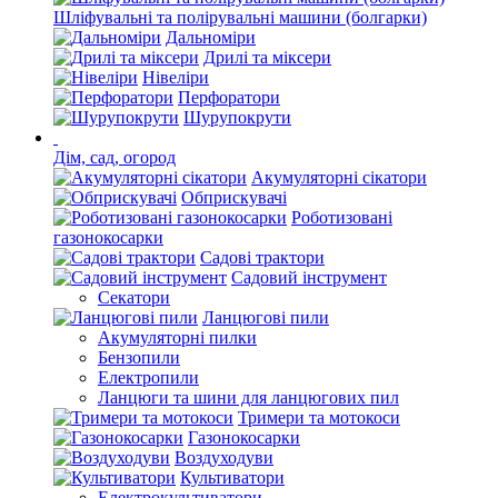
Шліфувальні та полірувальні машини (болгарки)
Дальноміри
Дрилі та міксери
Нівеліри
Перфоратори
Шурупокрути
Дім, сад, огород
Акумуляторні сікатори
Обприскувачі
Роботизовані
газонокосарки
Садові трактори
Садовий інструмент
Секатори
Ланцюгові пили
Акумуляторні пилки
Бензопили
Електропили
Ланцюги та шини для ланцюгових пил
Тримери та мотокоси
Газонокосарки
Воздуходуви
Культиватори
Електрокультиватори