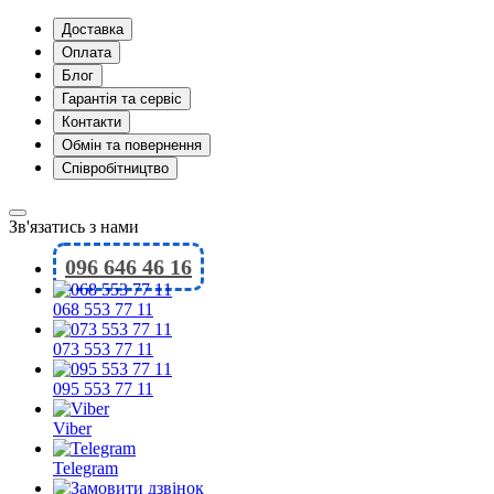
Доставка
Оплата
Блог
Гарантія та сервіс
Контакти
Обмін та повернення
Співробітництво
Зв'язатись з нами
096 646 46 16
068 553 77 11
073 553 77 11
095 553 77 11
Viber
Telegram