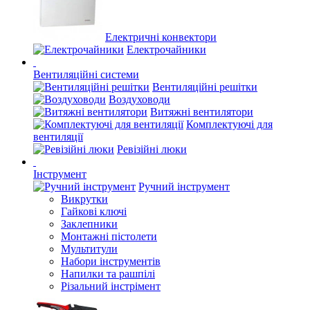
Електричні конвектори
Електрочайники
Вентиляційні системи
Вентиляційні решітки
Воздуховоди
Витяжні вентилятори
Комплектуючі для
вентиляції
Ревізійні люки
Інструмент
Ручний інструмент
Викрутки
Гайкові ключі
Заклепники
Монтажні пістолети
Мультитули
Набори інструментів
Напилки та рашпілі
Різальний інстрімент