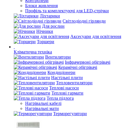
Контролери
Блоки живлення
Профіль та комплектуючі для LED-стрічки
Ліхтарики
Світлодіодні гірлянди
Для рослин
Нічники
Аксесуари для освітлення
Торшери
Кліматична техніка
Вентилятори
Інфрачервоні обігрівачі
Керамічні обігрівачі
Кондиціонери
Настільні плити
Тепловентилятори
Теплові насоси
Теплові гармати
Тепла підлога
Нагрівальні кабелі
Нагрівальні мати
Терморегулятори