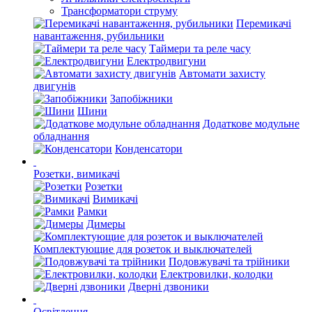
Трансформатори струму
Перемикачі
навантаження, рубильники
Таймери та реле часу
Електродвигуни
Автомати захисту
двигунів
Запобіжники
Шини
Додаткове модульне
обладнання
Конденсатори
Розетки, вимикачі
Розетки
Вимикачі
Рамки
Димеры
Комплектующие для розеток и выключателей
Подовжувачі та трійники
Електровилки, колодки
Дверні дзвоники
Освітлення