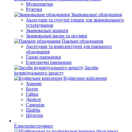
Мультиметри
Рулетки
Зварювальне обладнання
Аксесуари та супутні товари для зварювального
устаткування
Зварювальні апарати
Зварювальні маски та окуляри
Паяльне обладнання
Аксесуари та комплектуючі для паяльного
обладнання
Газові паяльники
Електричні паяльники
Засоби
індивідуального захисту
Будівельне кріплення
Анкери
Болти
Гайки
Дюбелі
Саморізи
Шайби
Шурупи
Електроінструмент