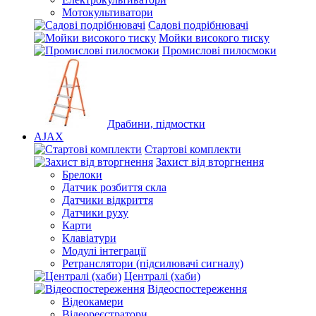
Мотокультиватори
Садові подрібнювачі
Мойки високого тиску
Промислові пилосмоки
Драбини, підмостки
AJAX
Стартові комплекти
Захист від вторгнення
Брелоки
Датчик розбиття скла
Датчики відкриття
Датчики руху
Карти
Клавіатури
Модулі інтеграції
Ретранслятори (підсилювачі сигналу)
Централі (хаби)
Відеоспостереження
Відеокамери
Відеореєстратори