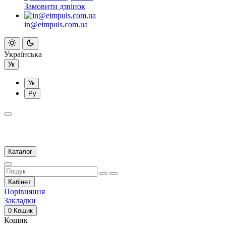
Замовити дзвінок
in@eimpuls.com.ua
Українська
Ук
Ук
Ру
Каталог
Кабінет
Порівняння
Закладки
0
Кошик
Кошик