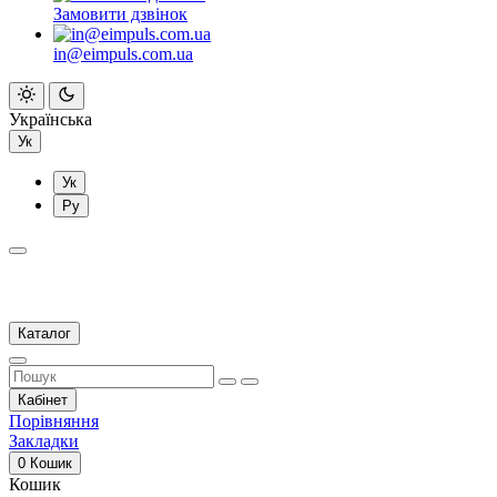
Замовити дзвінок
in@eimpuls.com.ua
Українська
Ук
Ук
Ру
Каталог
Кабінет
Порівняння
Закладки
0
Кошик
Кошик