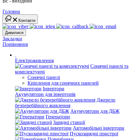
Вс - вихідний
Головна
Контакти
Дивилися
Закладки
Порівняння
Електроживлення
Сонячні панелі та
комплектуючі
Сонячні панелі
Кріплення для сонячних панелей
Інвертори
Акумулятори для інверторів
Джерело
безперебійного живлення
Акумулятори для ДБЖ
Генератори
Зарядні станції
Автомобільні інвертори
Пускозарядні пристрої
Повербанки