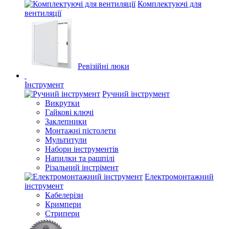
Комплектуючі для
вентиляції
Ревізійні люки
Інструмент
Ручний інструмент
Викрутки
Гайкові ключі
Заклепники
Монтажні пістолети
Мультитули
Набори інструментів
Напилки та рашпілі
Різальний інстрімент
Електромонтажний
інструмент
Кабелерізи
Кримпери
Стрипери