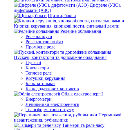
Дифреле (УЗО),
дифатомати (АЗО)
Щитки, бокси
Кнопки керування, кнопкові пости, сигнальні лампи
Релейне обладнання
Реле напруги
Реле контролю фаз
Проміжне реле
Пускачі, контактори та допоміжне обладнання
Пускачі
Контактори
Теплове реле
Котушки керування
Блок затримки
Блок додаткових контактів
Облік електроенергії
Енергометри
Лічильники електроенергії
Трансформатори струму
Перемикачі
навантаження, рубильники
Таймери та реле часу