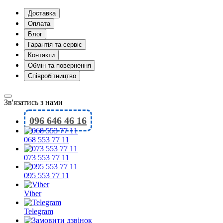
Доставка
Оплата
Блог
Гарантія та сервіс
Контакти
Обмін та повернення
Співробітництво
Зв'язатись з нами
096 646 46 16
068 553 77 11
073 553 77 11
095 553 77 11
Viber
Telegram