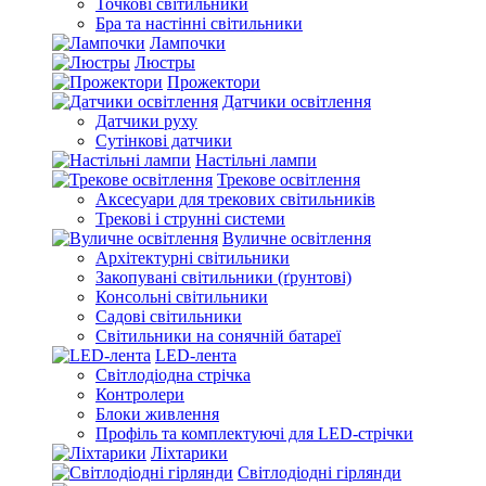
Точкові світильники
Бра та настінні світильники
Лампочки
Люстры
Прожектори
Датчики освітлення
Датчики руху
Сутінкові датчики
Настільні лампи
Трекове освітлення
Аксесуари для трекових світильників
Трекові і струнні системи
Вуличне освітлення
Архітектурні світильники
Закопувані світильники (ґрунтові)
Консольні світильники
Садові світильники
Світильники на сонячній батареї
LED-лента
Світлодіодна стрічка
Контролери
Блоки живлення
Профіль та комплектуючі для LED-стрічки
Ліхтарики
Світлодіодні гірлянди