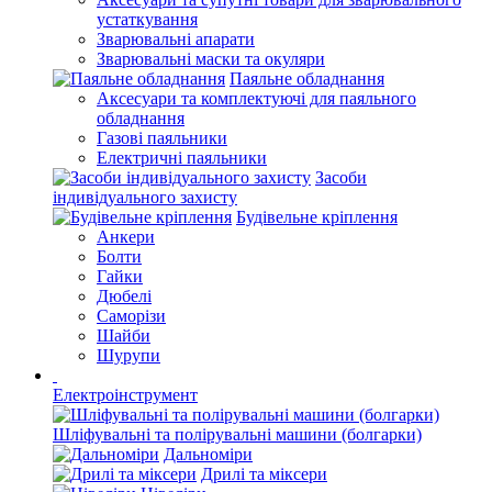
устаткування
Зварювальні апарати
Зварювальні маски та окуляри
Паяльне обладнання
Аксесуари та комплектуючі для паяльного
обладнання
Газові паяльники
Електричні паяльники
Засоби
індивідуального захисту
Будівельне кріплення
Анкери
Болти
Гайки
Дюбелі
Саморізи
Шайби
Шурупи
Електроінструмент
Шліфувальні та полірувальні машини (болгарки)
Дальноміри
Дрилі та міксери