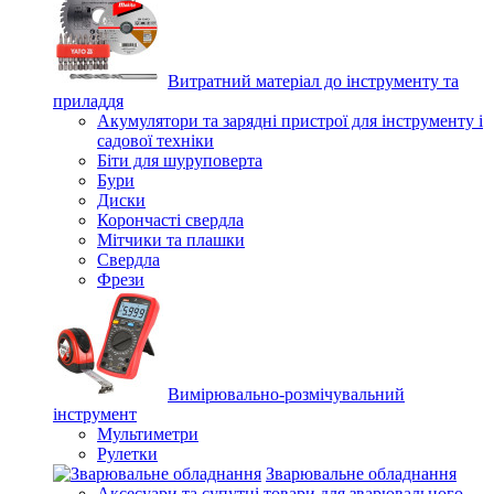
Витратний матеріал до інструменту та
приладдя
Акумулятори та зарядні пристрої для інструменту і
садової техніки
Біти для шуруповерта
Бури
Диски
Корончасті свердла
Мітчики та плашки
Свердла
Фрези
Вимірювально-розмічувальний
інструмент
Мультиметри
Рулетки
Зварювальне обладнання
Аксесуари та супутні товари для зварювального