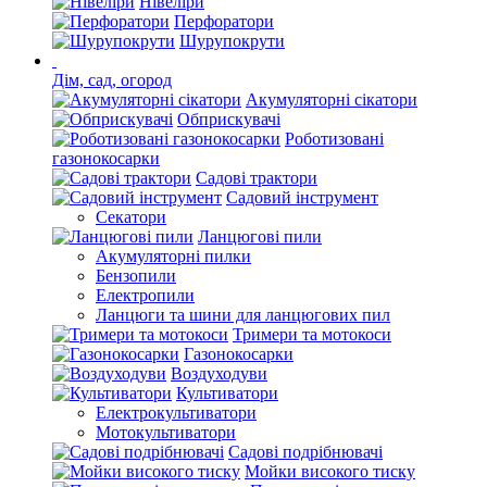
Нівеліри
Перфоратори
Шурупокрути
Дім, сад, огород
Акумуляторні сікатори
Обприскувачі
Роботизовані
газонокосарки
Садові трактори
Садовий інструмент
Секатори
Ланцюгові пили
Акумуляторні пилки
Бензопили
Електропили
Ланцюги та шини для ланцюгових пил
Тримери та мотокоси
Газонокосарки
Воздуходуви
Культиватори
Електрокультиватори
Мотокультиватори
Садові подрібнювачі
Мойки високого тиску