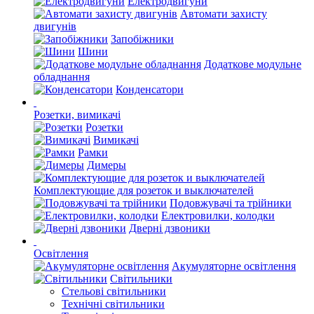
Електродвигуни
Автомати захисту
двигунів
Запобіжники
Шини
Додаткове модульне
обладнання
Конденсатори
Розетки, вимикачі
Розетки
Вимикачі
Рамки
Димеры
Комплектующие для розеток и выключателей
Подовжувачі та трійники
Електровилки, колодки
Дверні дзвоники
Освітлення
Акумуляторне освітлення
Світильники
Стельові світильники
Технічні світильники