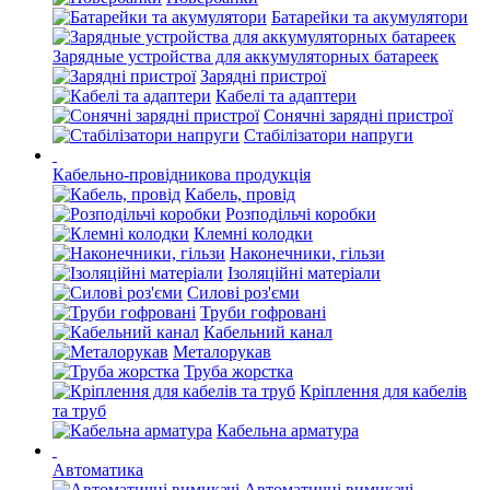
Батарейки та акумулятори
Зарядные устройства для аккумуляторных батареек
Зарядні пристрої
Кабелі та адаптери
Сонячні зарядні пристрої
Стабілізатори напруги
Кабельно-провідникова продукція
Кабель, провід
Розподільчі коробки
Клемні колодки
Наконечники, гільзи
Ізоляційні матеріали
Силові роз'єми
Труби гофровані
Кабельний канал
Металорукав
Труба жорстка
Кріплення для кабелів
та труб
Кабельна арматура
Автоматика
Автоматичні вимикачі