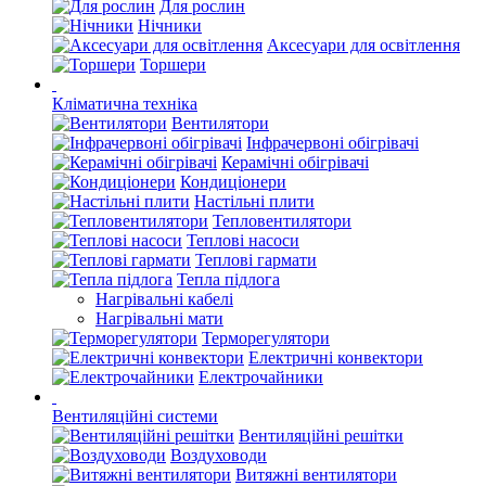
Для рослин
Нічники
Аксесуари для освітлення
Торшери
Кліматична техніка
Вентилятори
Інфрачервоні обігрівачі
Керамічні обігрівачі
Кондиціонери
Настільні плити
Тепловентилятори
Теплові насоси
Теплові гармати
Тепла підлога
Нагрівальні кабелі
Нагрівальні мати
Терморегулятори
Електричні конвектори
Електрочайники
Вентиляційні системи
Вентиляційні решітки
Воздуховоди
Витяжні вентилятори