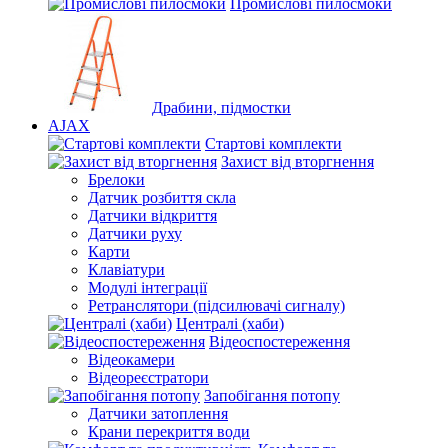
Промислові пилосмоки
Драбини, підмостки
AJAX
Стартові комплекти
Захист від вторгнення
Брелоки
Датчик розбиття скла
Датчики відкриття
Датчики руху
Карти
Клавіатури
Модулі інтеграції
Ретранслятори (підсилювачі сигналу)
Централі (хаби)
Відеоспостереження
Відеокамери
Відеореєстратори
Запобігання потопу
Датчики затоплення
Крани перекриття води