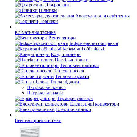
Для рослин
Нічники
Аксесуари для освітлення
Торшери
Кліматична техніка
Вентилятори
Інфрачервоні обігрівачі
Керамічні обігрівачі
Кондиціонери
Настільні плити
Тепловентилятори
Теплові насоси
Теплові гармати
Тепла підлога
Нагрівальні кабелі
Нагрівальні мати
Терморегулятори
Електричні конвектори
Електрочайники
Вентиляційні системи