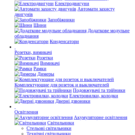
Електродвигуни
Автомати захисту
двигунів
Запобіжники
Шини
Додаткове модульне
обладнання
Конденсатори
Розетки, вимикачі
Розетки
Вимикачі
Рамки
Димеры
Комплектующие для розеток и выключателей
Подовжувачі та трійники
Електровилки, колодки
Дверні дзвоники
Освітлення
Акумуляторне освітлення
Світильники
Стельові світильники
Технічні світильники