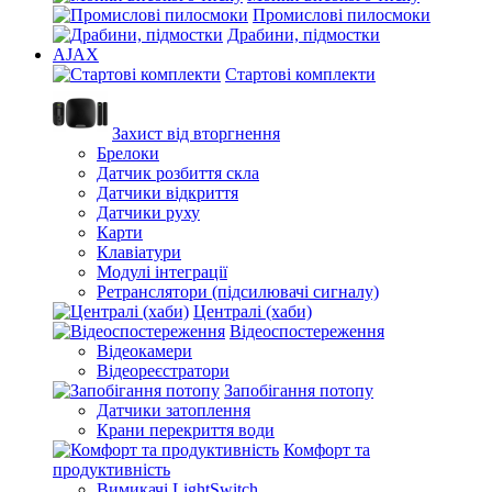
Промислові пилосмоки
Драбини, підмостки
AJAX
Стартові комплекти
Захист від вторгнення
Брелоки
Датчик розбиття скла
Датчики відкриття
Датчики руху
Карти
Клавіатури
Модулі інтеграції
Ретранслятори (підсилювачі сигналу)
Централі (хаби)
Відеоспостереження
Відеокамери
Відеореєстратори
Запобігання потопу
Датчики затоплення
Крани перекриття води
Комфорт та
продуктивність
Вимикачі LightSwitch