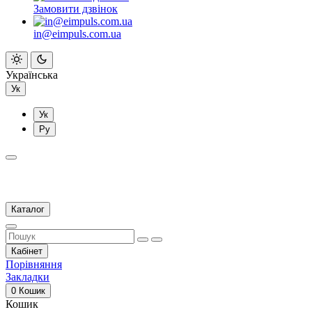
Замовити дзвінок
in@eimpuls.com.ua
Українська
Ук
Ук
Ру
Каталог
Кабінет
Порівняння
Закладки
0
Кошик
Кошик