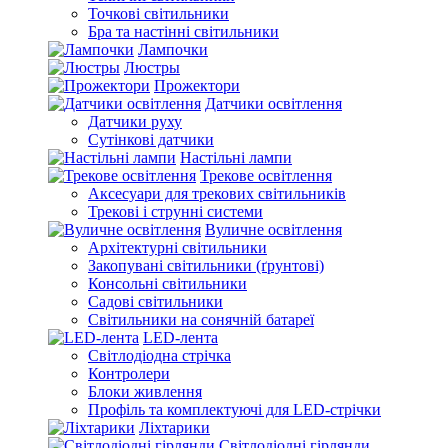
Точкові світильники
Бра та настінні світильники
Лампочки
Люстры
Прожектори
Датчики освітлення
Датчики руху
Сутінкові датчики
Настільні лампи
Трекове освітлення
Аксесуари для трекових світильників
Трекові і струнні системи
Вуличне освітлення
Архітектурні світильники
Закопувані світильники (ґрунтові)
Консольні світильники
Садові світильники
Світильники на сонячній батареї
LED-лента
Світлодіодна стрічка
Контролери
Блоки живлення
Профіль та комплектуючі для LED-стрічки
Ліхтарики
Світлодіодні гірлянди