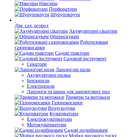
Нівеліри
Перфоратори
Шурупокрути
Дім, сад, огород
Акумуляторні сікатори
Обприскувачі
Роботизовані
газонокосарки
Садові трактори
Садовий інструмент
Секатори
Ланцюгові пили
Акумуляторні пилки
Бензопили
Електропили
Ланцюги та шини для ланцюгових пил
Тримери та мотокоси
Газонокосарки
Воздуходуви
Культиватори
Електрокультиватори
Мотокультиватори
Садові подрібнювачі
Мойки високого тиску