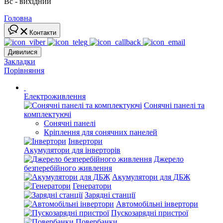
Вс - вихідний
Головна
Контакти
Дивилися
Закладки
Порівняння
Електроживлення
Сонячні панелі та
комплектуючі
Сонячні панелі
Кріплення для сонячних панелей
Інвертори
Акумулятори для інверторів
Джерело
безперебійного живлення
Акумулятори для ДБЖ
Генератори
Зарядні станції
Автомобільні інвертори
Пускозарядні пристрої
Повербанки