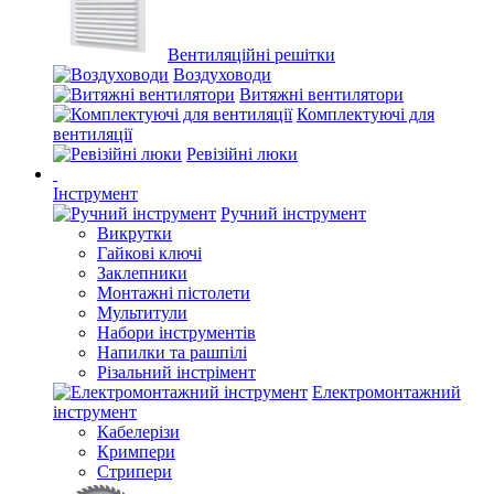
Вентиляційні решітки
Воздуховоди
Витяжні вентилятори
Комплектуючі для
вентиляції
Ревізійні люки
Інструмент
Ручний інструмент
Викрутки
Гайкові ключі
Заклепники
Монтажні пістолети
Мультитули
Набори інструментів
Напилки та рашпілі
Різальний інстрімент
Електромонтажний
інструмент
Кабелерізи
Кримпери
Стрипери