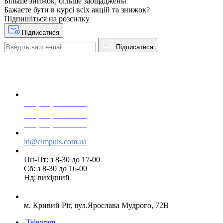
Більше знижок, більше заощаджень!
Бажаєте бути в курсі всіх акцій та знижок?
Підпишіться на розсилку
Підписатися
Підписатися
+38(068) 553 77 11
+38(073) 553 77 11
+38(095) 553 77 11
in@eimpuls.com.ua
Пн-Пт: з 8-30 до 17-00
Сб: з 8-30 до 16-00
Нд: вихідний
м. Кривий Ріг, вул.Ярослава Мудрого, 72В
Telegram