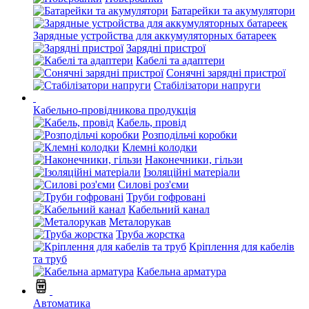
Батарейки та акумулятори
Зарядные устройства для аккумуляторных батареек
Зарядні пристрої
Кабелі та адаптери
Сонячні зарядні пристрої
Стабілізатори напруги
Кабельно-провідникова продукція
Кабель, провід
Розподільчі коробки
Клемні колодки
Наконечники, гільзи
Ізоляційні матеріали
Силові роз'єми
Труби гофровані
Кабельний канал
Металорукав
Труба жорстка
Кріплення для кабелів
та труб
Кабельна арматура
Автоматика