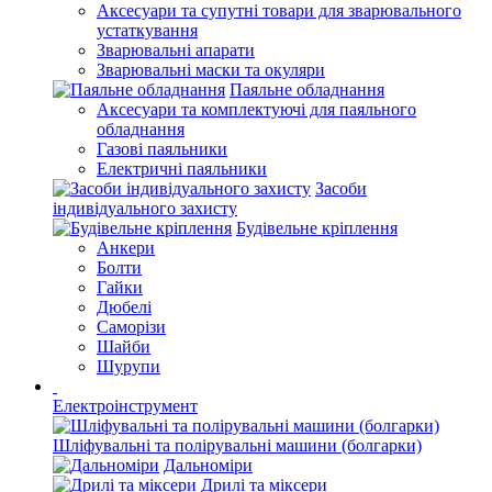
Аксесуари та супутні товари для зварювального
устаткування
Зварювальні апарати
Зварювальні маски та окуляри
Паяльне обладнання
Аксесуари та комплектуючі для паяльного
обладнання
Газові паяльники
Електричні паяльники
Засоби
індивідуального захисту
Будівельне кріплення
Анкери
Болти
Гайки
Дюбелі
Саморізи
Шайби
Шурупи
Електроінструмент
Шліфувальні та полірувальні машини (болгарки)
Дальноміри
Дрилі та міксери