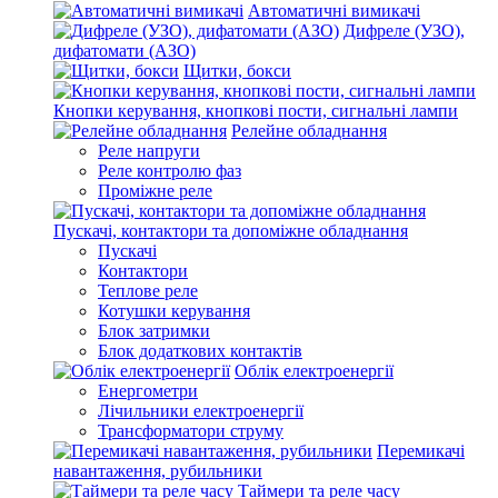
Автоматичні вимикачі
Дифреле (УЗО),
дифатомати (АЗО)
Щитки, бокси
Кнопки керування, кнопкові пости, сигнальні лампи
Релейне обладнання
Реле напруги
Реле контролю фаз
Проміжне реле
Пускачі, контактори та допоміжне обладнання
Пускачі
Контактори
Теплове реле
Котушки керування
Блок затримки
Блок додаткових контактів
Облік електроенергії
Енергометри
Лічильники електроенергії
Трансформатори струму
Перемикачі
навантаження, рубильники
Таймери та реле часу