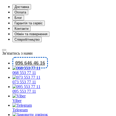
Доставка
Оплата
Блог
Гарантія та сервіс
Контакти
Обмін та повернення
Співробітництво
Зв'язатись з нами
096 646 46 16
068 553 77 11
073 553 77 11
095 553 77 11
Viber
Telegram