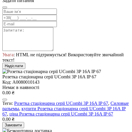
Задати питання
Увага
: HTML не підтримується! Використовуйте звичайний
текст!
Надіслати
Розетка стаціонарна серії UСombi 3P 16A IP 67
Код: A0080010143
Немає в наявності
0.00 ₴
Теги:
Розетка стаціонарна серії UСombi 3P 16A IP 67
,
Силовые
разъемы
,
купити Розетка стаціонарна серії UСombi 3P 16A IP
67
,
ціна Розетка стаціонарна серії UСombi 3P 16A IP 67
0.00 ₴
Замовити