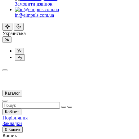
Замовити дзвінок
in@eimpuls.com.ua
Українська
Ук
Ук
Ру
Каталог
Кабінет
Порівняння
Закладки
0
Кошик
Кошик