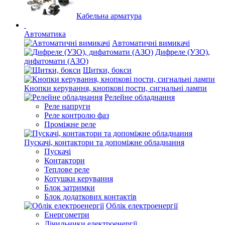
Кабельна арматура
Автоматика
Автоматичні вимикачі
Дифреле (УЗО),
дифатомати (АЗО)
Щитки, бокси
Кнопки керування, кнопкові пости, сигнальні лампи
Релейне обладнання
Реле напруги
Реле контролю фаз
Проміжне реле
Пускачі, контактори та допоміжне обладнання
Пускачі
Контактори
Теплове реле
Котушки керування
Блок затримки
Блок додаткових контактів
Облік електроенергії
Енергометри
Лічильники електроенергії