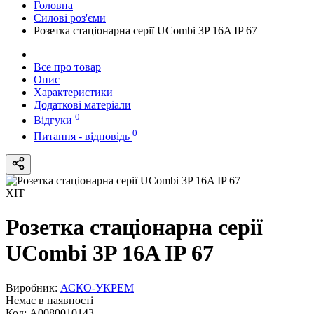
Головна
Силові роз'єми
Розетка стаціонарна серії UСombi 3P 16A IP 67
Все про товар
Опис
Характеристики
Додаткові матеріали
0
Відгуки
0
Питання - відповідь
ХІТ
Розетка стаціонарна серії
UСombi 3P 16A IP 67
Виробник:
АСКО-УКРЕМ
Немає в наявності
Код:
A0080010143