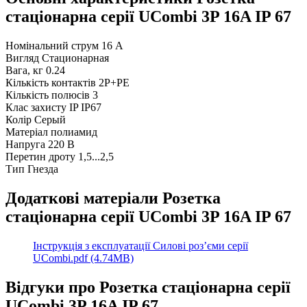
стаціонарна серії UСombi 3P 16A IP 67
Номінальний струм
16 А
Вигляд
Стационарная
Вага, кг
0.24
Кількість контактів
2P+PE
Кількість полюсів
3
Клас захисту IP
IP67
Колір
Серый
Матеріал
полиамид
Напруга
220 В
Перетин дроту
1,5...2,5
Тип
Гнезда
Додаткові матеріали Розетка
стаціонарна серії UСombi 3P 16A IP 67
Інструкція з експлуатації Силові роз’єми серії
UCombi.pdf (4.74MB)
Відгуки про Розетка стаціонарна серії
UСombi 3P 16A IP 67