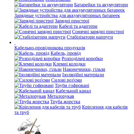
Батарейки та акумулятори
Зарядные устройства для аккумуляторных батареек
Зарядні пристрої
Кабелі та адаптери
Сонячні зарядні пристрої
Стабілізатори напруги
Кабельно-провідникова продукція
Кабель, провід
Розподільчі коробки
Клемні колодки
Наконечники, гільзи
Ізоляційні матеріали
Силові роз'єми
Труби гофровані
Кабельний канал
Металорукав
Труба жорстка
Кріплення для кабелів
та труб