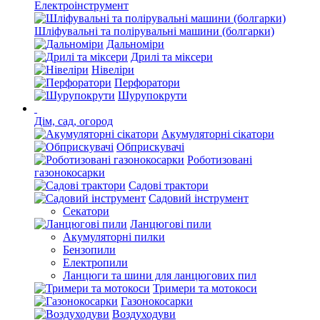
Електроінструмент
Шліфувальні та полірувальні машини (болгарки)
Дальноміри
Дрилі та міксери
Нівеліри
Перфоратори
Шурупокрути
Дім, сад, огород
Акумуляторні сікатори
Обприскувачі
Роботизовані
газонокосарки
Садові трактори
Садовий інструмент
Секатори
Ланцюгові пили
Акумуляторні пилки
Бензопили
Електропили
Ланцюги та шини для ланцюгових пил
Тримери та мотокоси
Газонокосарки
Воздуходуви