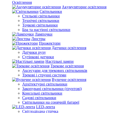
Освітлення
Акумуляторне освітлення
Світильники
Стельові світильники
Технічні світильники
Точкові світильники
Бра та настінні світильники
Лампочки
Люстры
Прожектори
Датчики освітлення
Датчики руху
Сутінкові датчики
Настільні лампи
Трекове освітлення
Аксесуари для трекових світильників
Трекові і струнні системи
Вуличне освітлення
Архітектурні світильники
Закопувані світильники (ґрунтові)
Консольні світильники
Садові світильники
Світильники на сонячній батареї
LED-лента
Світлодіодна стрічка