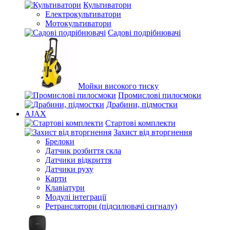
Культиватори
Електрокультиватори
Мотокультиватори
Садові подрібнювачі
Мойки високого тиску
Промислові пилосмоки
Драбини, підмостки
AJAX
Стартові комплекти
Захист від вторгнення
Брелоки
Датчик розбиття скла
Датчики відкриття
Датчики руху
Карти
Клавіатури
Модулі інтеграції
Ретранслятори (підсилювачі сигналу)