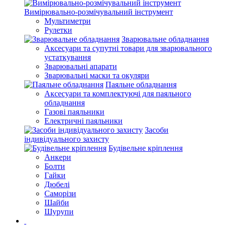
Вимірювально-розмічувальний інструмент
Мультиметри
Рулетки
Зварювальне обладнання
Аксесуари та супутні товари для зварювального
устаткування
Зварювальні апарати
Зварювальні маски та окуляри
Паяльне обладнання
Аксесуари та комплектуючі для паяльного
обладнання
Газові паяльники
Електричні паяльники
Засоби
індивідуального захисту
Будівельне кріплення
Анкери
Болти
Гайки
Дюбелі
Саморізи
Шайби
Шурупи