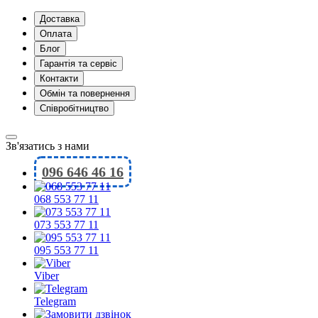
Доставка
Оплата
Блог
Гарантія та сервіс
Контакти
Обмін та повернення
Співробітництво
Зв'язатись з нами
096 646 46 16
068 553 77 11
073 553 77 11
095 553 77 11
Viber
Telegram