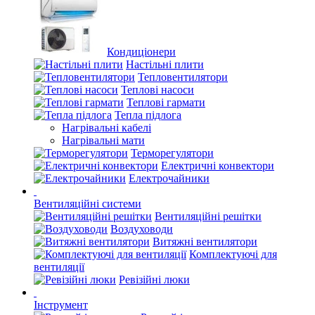
Кондиціонери
Настільні плити
Тепловентилятори
Теплові насоси
Теплові гармати
Тепла підлога
Нагрівальні кабелі
Нагрівальні мати
Терморегулятори
Електричні конвектори
Електрочайники
Вентиляційні системи
Вентиляційні решітки
Воздуховоди
Витяжні вентилятори
Комплектуючі для
вентиляції
Ревізійні люки
Інструмент