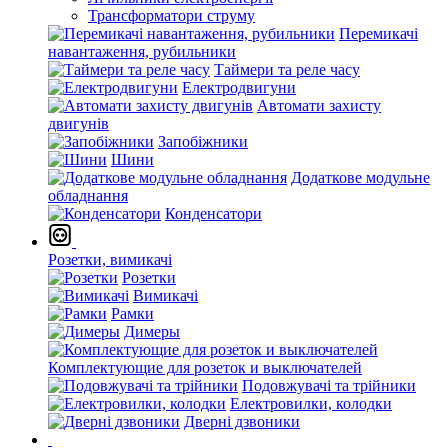
Трансформатори струму
Перемикачі
навантаження, рубильники
Таймери та реле часу
Електродвигуни
Автомати захисту
двигунів
Запобіжники
Шини
Додаткове модульне
обладнання
Конденсатори
Розетки, вимикачі
Розетки
Вимикачі
Рамки
Димеры
Комплектующие для розеток и выключателей
Подовжувачі та трійники
Електровилки, колодки
Дверні дзвоники