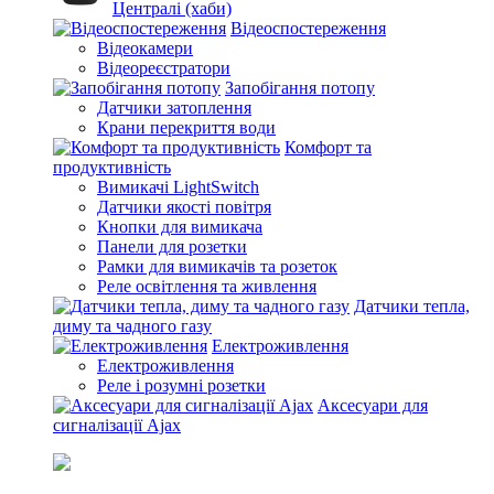
Централі (хаби)
Відеоспостереження
Відеокамери
Відеореєстратори
Запобігання потопу
Датчики затоплення
Крани перекриття води
Комфорт та
продуктивність
Вимикачі LightSwitch
Датчики якості повітря
Кнопки для вимикача
Панели для розетки
Рамки для вимикачів та розеток
Реле освітлення та живлення
Датчики тепла,
диму та чадного газу
Електроживлення
Електроживлення
Реле і розумні розетки
Аксесуари для
сигналізації Ajax