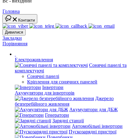
Вс - вихідний
Головна
Контакти
Дивилися
Закладки
Порівняння
Електроживлення
Сонячні панелі та
комплектуючі
Сонячні панелі
Кріплення для сонячних панелей
Інвертори
Акумулятори для інверторів
Джерело
безперебійного живлення
Акумулятори для ДБЖ
Генератори
Зарядні станції
Автомобільні інвертори
Пускозарядні пристрої
Повербанки