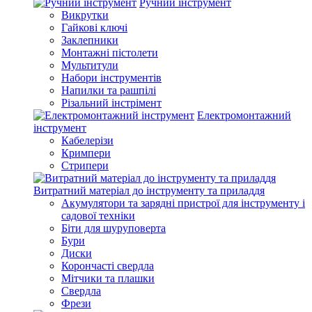
Ручний інструмент
Викрутки
Гайкові ключі
Заклепники
Монтажні пістолети
Мультитули
Набори інструментів
Напилки та рашпілі
Різальний інстрімент
Електромонтажний
інструмент
Кабелерізи
Кримпери
Стрипери
Витратний матеріал до інструменту та приладдя
Акумулятори та зарядні пристрої для інструменту і
садової техніки
Біти для шуруповерта
Бури
Диски
Корончасті свердла
Мітчики та плашки
Свердла
Фрези