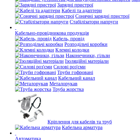
Зарядні пристрої
Кабелі та адаптери
Сонячні зарядні пристрої
Стабілізатори напруги
Кабельно-провідникова продукція
Кабель, провід
Розподільчі коробки
Клемні колодки
Наконечники, гільзи
Ізоляційні матеріали
Силові роз'єми
Труби гофровані
Кабельний канал
Металорукав
Труба жорстка
Кріплення для кабелів та труб
Кабельна арматура
Автоматика