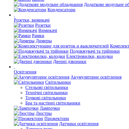
Додаткове модульне о
Конденсатори
Розетки, вимикачі
Розетки
Вимикачі
Рамки
Димеры
Комплект
Подовжувачі та трійники
Електровилки, колодки
Дверні дзвоники
Освітлення
Акумуляторне освітлення
Світильники
Стельові світильники
Технічні світильники
Точкові світильники
Бра та настінні світильники
Лампочки
Люстры
Прожектори
Датчики освітлення
Датчики руху