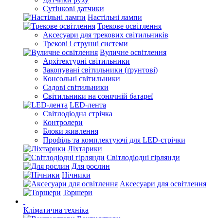
Сутінкові датчики
Настільні лампи
Трекове освітлення
Аксесуари для трекових світильників
Трекові і струнні системи
Вуличне освітлення
Архітектурні світильники
Закопувані світильники (ґрунтові)
Консольні світильники
Садові світильники
Світильники на сонячній батареї
LED-лента
Світлодіодна стрічка
Контролери
Блоки живлення
Профіль та комплектуючі для LED-стрічки
Ліхтарики
Світлодіодні гірлянди
Для рослин
Нічники
Аксесуари для освітлення
Торшери
Кліматична техніка