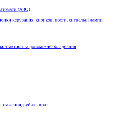
фатомати (АЗО)
опки керування, кнопкові пости, сигнальні лампи
 контактори та допоміжне обладнання
антаження, рубильники