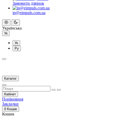
Замовити дзвінок
in@eimpuls.com.ua
Українська
Ук
Ук
Ру
Каталог
Кабінет
Порівняння
Закладки
0
Кошик
Кошик