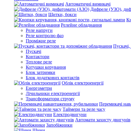
Автоматичні вимикачі
Дифреле (УЗО), ди
Щитки, бокси
Кн
Релейне обладнання
Реле напруги
Реле контролю фаз
Проміжне реле
Пускачі,
Пускачі
Контактори
Теплове реле
Котушки керування
Блок затримки
Блок додаткових контактів
Облік електроенергії
Енергометри
Лічильники електроенергії
Трансформатори струму
Перемикачі нав
Таймери та реле часу
Електродвигуни
Автомати захисту двигунів
Запобіжники
Шини