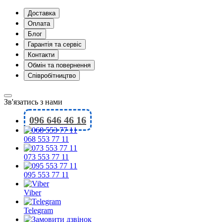
Доставка
Оплата
Блог
Гарантія та сервіс
Контакти
Обмін та повернення
Співробітництво
Зв'язатись з нами
096 646 46 16
068 553 77 11
073 553 77 11
095 553 77 11
Viber
Telegram