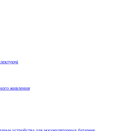
плектуючі
йного живлення
ядные устройства для аккумуляторных батареек