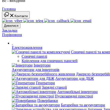
Вс - вихідний
Головна
Контакти
Дивилися
Закладки
Порівняння
Електроживлення
Сонячні панелі та ком
Сонячні панелі
Кріплення для сонячних панелей
Інвертори
Акумулятори для інверторів
Джерело безперебі
Акумулятори для ДБЖ
Генератори
Зарядні станції
Автомобільні інвертори
Пускозарядні пристрої
Повербанки
Батарейки та акумулятори
Зар